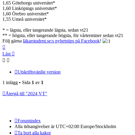
1,65 Göteborgs universitet*
1,60 Linköpings universitet*
1,60 Örebro universitet*
1,55 Umeå universitet*
* = lägsta, eller tangerande lägsta, sedan vt21
** = högsta, eller tangerande högsta, för vårterminer sedan vt21
Följ gärna
läkarstudent.se:s nyhetstips på Facebook
!
Upp
Låst
Utskriftsvänlig version
1 inlägg • Sida
1
av
1
Återgå till "2024 VT"
Forumindex
Alla tidsangivelser är UTC+02:00 Europe/Stockholm
Ta bort alla kakor