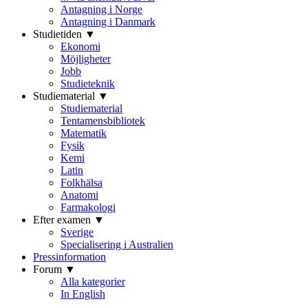
Antagning i Norge
Antagning i Danmark
Studietiden ▼
Ekonomi
Möjligheter
Jobb
Studieteknik
Studiematerial ▼
Studiematerial
Tentamensbibliotek
Matematik
Fysik
Kemi
Latin
Folkhälsa
Anatomi
Farmakologi
Efter examen ▼
Sverige
Specialisering i Australien
Pressinformation
Forum ▼
Alla kategorier
In English