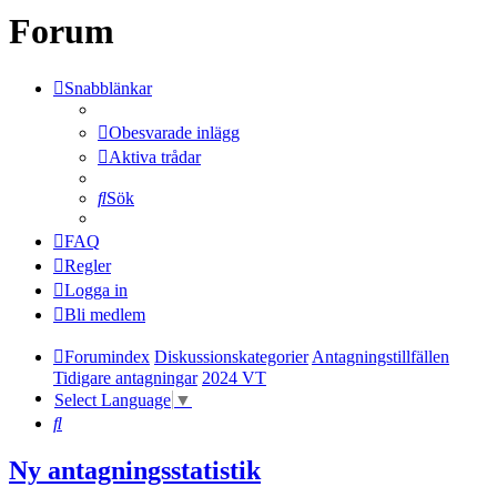
Forum
Snabblänkar
Obesvarade inlägg
Aktiva trådar
Sök
FAQ
Regler
Logga in
Bli medlem
Forumindex
Diskussionskategorier
Antagningstillfällen
Tidigare antagningar
2024 VT
Select Language
▼
Sök
Ny antagningsstatistik