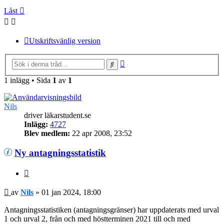
Låst
Utskriftsvänlig version
Avancerad
Sök
sökning
1 inlägg • Sida
1
av
1
Nils
driver läkarstudent.se
Inlägg:
4727
Blev medlem:
22 apr 2008, 23:52
Ny antagningsstatistik
Citera
Inlägg
av
Nils
»
01 jan 2024, 18:00
Antagningsstatistiken (antagningsgränser) har uppdaterats med urval
1 och urval 2, från och med höstterminen 2021 till och med