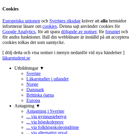
Cookies
Europeiska unionen
och
Sveriges riksdag
kräver att
alla
hemsidor
informerar läsare om
cookies
. Denna sajt använder cookies för
Google Analytics
, för att spara
döljande av notiser
, för
forumet
och
för andra funktioner. Ifall din webbläsare är inställd på att acceptera
cookies tolkas det som samtycke.
[ dölj detta och visa notiser i menyn nedanför vid nya händelser ]
läkarstudent.se
Utbildningar ▼
Sverige
Läkarstudier i utlandet
Norge
Danmark
Brittiska öarna
Europa
Antagning ▼
Antagning i Sverige
... via gymnasiebetyg
... via högskoleprov
... via folkhögskoleomdöme
... via alternativt urval