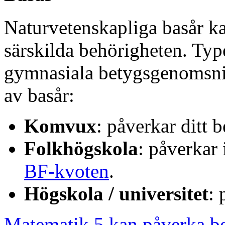
Naturvetenskapliga basår ka
särskilda behörigheten. Type
gymnasiala betygsgenomsnitt
av basår:
Komvux
: påverkar ditt b
Folkhögskola
: påverkar 
BF-kvoten
.
Högskola / universitet
: 
Matematik 5 kan påverka be