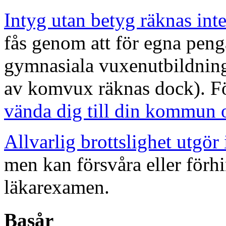
Intyg utan betyg räknas int
fås genom att för egna peng
gymnasiala vuxenutbildning
av komvux räknas dock). För
vända dig till din kommun
Allvarlig brottslighet utgör 
men kan försvåra eller förhi
läkarexamen.
Basår