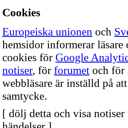
Cookies
Europeiska unionen
och
Sv
hemsidor informerar läsar
cookies för
Google Analyti
notiser
, för
forumet
och för 
webbläsare är inställd på at
samtycke.
[ dölj detta och visa notise
händelser ]