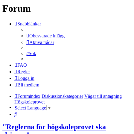
Forum
Snabblänkar
Obesvarade inlägg
Aktiva trådar
Sök
FAQ
Regler
Logga in
Bli medlem
Forumindex
Diskussionskategorier
Vägar till antagning
Högskoleprovet
Select Language
▼
Sök
"Reglerna för högskoleprovet ska