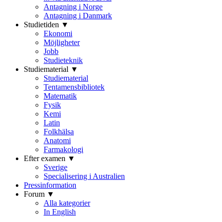
Antagning i Norge
Antagning i Danmark
Studietiden ▼
Ekonomi
Möjligheter
Jobb
Studieteknik
Studiematerial ▼
Studiematerial
Tentamensbibliotek
Matematik
Fysik
Kemi
Latin
Folkhälsa
Anatomi
Farmakologi
Efter examen ▼
Sverige
Specialisering i Australien
Pressinformation
Forum ▼
Alla kategorier
In English