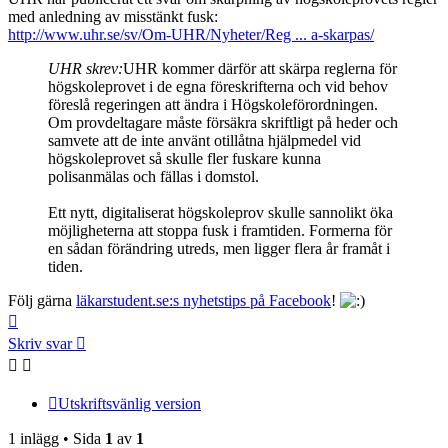
med anledning av misstänkt fusk:
http://www.uhr.se/sv/Om-UHR/Nyheter/Reg ... a-skarpas/
UHR skrev:
UHR kommer därför att skärpa reglerna för
högskoleprovet i de egna föreskrifterna och vid behov
föreslå regeringen att ändra i Högskoleförordningen.
Om provdeltagare måste försäkra skriftligt på heder och
samvete att de inte använt otillåtna hjälpmedel vid
högskoleprovet så skulle fler fuskare kunna
polisanmälas och fällas i domstol.
Ett nytt, digitaliserat högskoleprov skulle sannolikt öka
möjligheterna att stoppa fusk i framtiden. Formerna för
en sådan förändring utreds, men ligger flera år framåt i
tiden.
Följ gärna
läkarstudent.se:s nyhetstips på Facebook
!
Upp
Skriv svar
Utskriftsvänlig version
1 inlägg • Sida
1
av
1