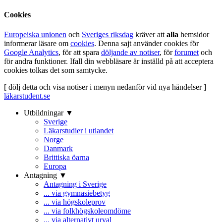
Cookies
Europeiska unionen
och
Sveriges riksdag
kräver att
alla
hemsidor
informerar läsare om
cookies
. Denna sajt använder cookies för
Google Analytics
, för att spara
döljande av notiser
, för
forumet
och
för andra funktioner. Ifall din webbläsare är inställd på att acceptera
cookies tolkas det som samtycke.
[ dölj detta och visa notiser i menyn nedanför vid nya händelser ]
läkarstudent.se
Utbildningar ▼
Sverige
Läkarstudier i utlandet
Norge
Danmark
Brittiska öarna
Europa
Antagning ▼
Antagning i Sverige
... via gymnasiebetyg
... via högskoleprov
... via folkhögskoleomdöme
... via alternativt urval