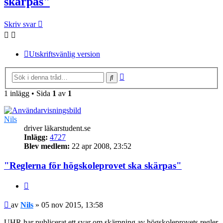
skärpas"
Skriv svar
Utskriftsvänlig version
Avancerad
Sök
sökning
1 inlägg • Sida
1
av
1
Nils
driver läkarstudent.se
Inlägg:
4727
Blev medlem:
22 apr 2008, 23:52
"Reglerna för högskoleprovet ska skärpas"
Citera
Inlägg
av
Nils
»
05 nov 2015, 13:58
UHR har publicerat ett svar om skärpning av högskoleprovets regler