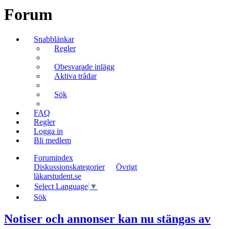
Forum
Snabblänkar
Regler
Obesvarade inlägg
Aktiva trådar
Sök
FAQ
Regler
Logga in
Bli medlem
Forumindex
Diskussionskategorier
Övrigt
läkarstudent.se
Select Language
▼
Sök
Notiser och annonser kan nu stängas av