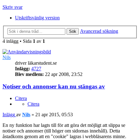
Skriv svar
Utskriftsvänlig version
Avancerad sökning
Sök
4 inlägg • Sida
1
av
1
Nils
driver läkarstudent.se
Inlägg:
4727
Blev medlem:
22 apr 2008, 23:52
Notiser och annonser kan nu stängas av
Citera
Citera
Inlägg
av
Nils
»
21 apr 2015, 05:53
En ny funktion har lagts till för att göra det möjligt att slippa se
notiser och annonser (till höger om sidornas innehåll). Detta
åstadkoms genom att en "cookie" lagras i webbläsarens minne.