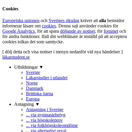
Cookies
Europeiska unionen
och
Sveriges riksdag
kräver att
alla
hemsidor
informerar läsare om
cookies
. Denna sajt använder cookies för
Google Analytics
, för att spara
döljande av notiser
, för
forumet
och
för andra funktioner. Ifall din webbläsare är inställd på att acceptera
cookies tolkas det som samtycke.
[ dölj detta och visa notiser i menyn nedanför vid nya händelser ]
läkarstudent.se
Utbildningar ▼
Sverige
Läkarstudier i utlandet
Norge
Danmark
Brittiska öarna
Europa
Antagning ▼
Antagning i Sverige
... via gymnasiebetyg
... via högskoleprov
... via folkhögskoleomdöme
... via alternativt urval