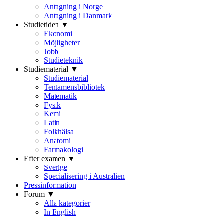
Antagning i Norge
Antagning i Danmark
Studietiden ▼
Ekonomi
Möjligheter
Jobb
Studieteknik
Studiematerial ▼
Studiematerial
Tentamensbibliotek
Matematik
Fysik
Kemi
Latin
Folkhälsa
Anatomi
Farmakologi
Efter examen ▼
Sverige
Specialisering i Australien
Pressinformation
Forum ▼
Alla kategorier
In English