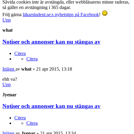
Såvida cookies inte är avstängda, eller webbläsarens minne raderas,
så gäller en avstängning i 365 dagar.
Följ gärna
läkarstudent.se:s nyhetstips på Facebook
!
Upp
what
Notiser och annonser kan nu stängas av
Citera
Citera
Inlägg
av
what
»
21 apr 2015, 13:18
ehh va?
Upp
Jyenar
Notiser och annonser kan nu stängas av
Citera
Citera
Inlägg
av
Jyenar
»
21 apr 2015, 13:34