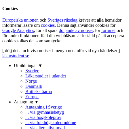
Cookies
Europeiska unionen
och
Sveriges riksdag
kräver att
alla
hemsidor
informerar läsare om
cookies
. Denna sajt använder cookies för
Google Analytics
, för att spara
döljande av notiser
, för
forumet
och
för andra funktioner. Ifall din webbläsare är inställd på att acceptera
cookies tolkas det som samtycke.
[ dölj detta och visa notiser i menyn nedanför vid nya händelser ]
läkarstudent.se
Utbildningar ▼
Sverige
Läkarstudier i utlandet
Norge
Danmark
Brittiska öarna
Europa
Antagning ▼
Antagning i Sverige
... via gymnasiebetyg
... via högskoleprov
... via folkhögskoleomdöme
... via alternativt urval