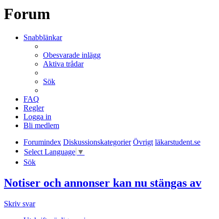
Forum
Snabblänkar
Obesvarade inlägg
Aktiva trådar
Sök
FAQ
Regler
Logga in
Bli medlem
Forumindex
Diskussionskategorier
Övrigt
läkarstudent.se
Select Language
▼
Sök
Notiser och annonser kan nu stängas av
Skriv svar