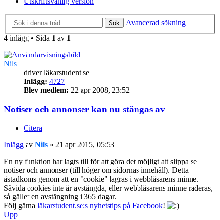
Utskriftsvänlig version
Avancerad sökning
Sök
4 inlägg • Sida
1
av
1
Nils
driver läkarstudent.se
Inlägg:
4727
Blev medlem:
22 apr 2008, 23:52
Notiser och annonser kan nu stängas av
Citera
Inlägg
av
Nils
»
21 apr 2015, 05:53
En ny funktion har lagts till för att göra det möjligt att slippa se
notiser och annonser (till höger om sidornas innehåll). Detta
åstadkoms genom att en "cookie" lagras i webbläsarens minne.
Såvida cookies inte är avstängda, eller webbläsarens minne raderas,
så gäller en avstängning i 365 dagar.
Följ gärna
läkarstudent.se:s nyhetstips på Facebook
!
Upp