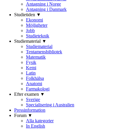
Antagning i Norge
Antagning i Danmark
Studietiden ▼
Ekonomi
Möjligheter
Jobb
Studieteknik
Studiematerial ▼
Studiematerial
Tentamensbibliotek
Matematik
Fysik
Kemi
Latin
Folkhälsa
Anatomi
Farmakologi
Efter examen ▼
Sverige
Specialisering i Australien
Pressinformation
Forum ▼
Alla kategorier
In English