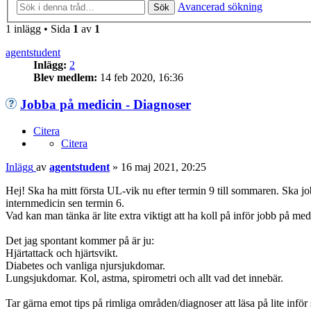
Avancerad sökning
Sök
1 inlägg • Sida
1
av
1
agentstudent
Inlägg:
2
Blev medlem:
14 feb 2020, 16:36
Jobba på medicin - Diagnoser
Citera
Citera
Inlägg
av
agentstudent
»
16 maj 2021, 20:25
Hej! Ska ha mitt första UL-vik nu efter termin 9 till sommaren. Ska job
internmedicin sen termin 6.
Vad kan man tänka är lite extra viktigt att ha koll på inför jobb på med
Det jag spontant kommer på är ju:
Hjärtattack och hjärtsvikt.
Diabetes och vanliga njursjukdomar.
Lungsjukdomar. Kol, astma, spirometri och allt vad det innebär.
Tar gärna emot tips på rimliga områden/diagnoser att läsa på lite infö