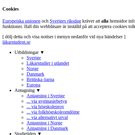
Cookies
Europeiska unionen
och
Sveriges riksdag
kräver att
alla
hemsidor inf
funktioner. Ifall din webbläsare är inställd på att acceptera cookies t
[ dölj detta och visa notiser i menyn nedanför vid nya händelser ]
läkarstudent.se
Utbildningar ▼
Sverige
Läkarstudier i utlandet
Norge
Danmark
Brittiska öarna
Europa
Antagning ▼
Antagning i Sverige
... via gymnasiebetyg
... via högskoleprov
... via folkhögskoleomdöme
... via alternativt urval
Antagning i Norge
Antagning i Danmark
Studietiden ▼