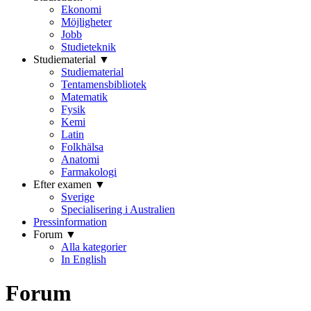
Ekonomi
Möjligheter
Jobb
Studieteknik
Studiematerial ▼
Studiematerial
Tentamensbibliotek
Matematik
Fysik
Kemi
Latin
Folkhälsa
Anatomi
Farmakologi
Efter examen ▼
Sverige
Specialisering i Australien
Pressinformation
Forum ▼
Alla kategorier
In English
Forum