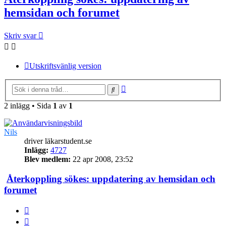
hemsidan och forumet
Skriv svar
Utskriftsvänlig version
Avancerad
Sök
sökning
2 inlägg • Sida
1
av
1
Nils
driver läkarstudent.se
Inlägg:
4727
Blev medlem:
22 apr 2008, 23:52
Återkoppling sökes: uppdatering av hemsidan och
forumet
Citera