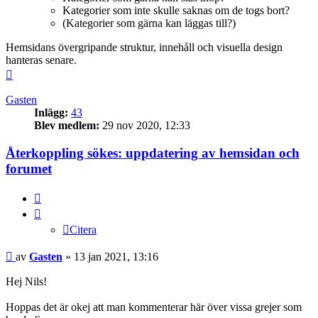
Kategorier som inte skulle saknas om de togs bort?
(Kategorier som gärna kan läggas till?)
Hemsidans övergripande struktur, innehåll och visuella design
hanteras senare.
Upp
Gasten
Inlägg:
43
Blev medlem:
29 nov 2020, 12:33
Återkoppling sökes: uppdatering av hemsidan och
forumet
Citera
Citera
Inlägg
av
Gasten
»
13 jan 2021, 13:16
Hej Nils!
Hoppas det är okej att man kommenterar här över vissa grejer som