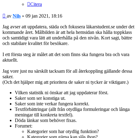
Citera
Inlägg
av
Nils
»
09 jan 2021, 18:16
Jag avser att uppdatera, städa och fokusera läkarstudent.se under det
kommande året. Målbilden är att hela hemsidan ska hålla toppklass
och samtidigt vara lätt att underhålla på den nivån. Kort sagt, bättre
och stabilare kvalitet för besökare.
I ett första steg är målet att det som finns ska fungera bra och vara
aktuellt.
Jag vore just nu särskilt tacksam för all återkoppling gällande dessa
saker.
(Och det hjälper mig att prioritera de saker ni tycker är viktigare.)
Vilken statistik ni önskar att jag uppdaterar först.
Saker som ser konstiga ut.
Saker som inte verkar fungera korrekt.
Textförbättringar (allt från otydliga formuleringar och långa
meningar till konkreta textfel).
Döda länkar som behöver fixas.
Forumet:
Kategorier som har otydlig funktion?
Kategorier som gärna kan slås ihop?