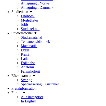
Antagning i Norge
Antagning i Danmark
Studietiden ▼
Ekonomi
Möjligheter
Jobb
Studieteknik
Studiematerial ▼
Studiematerial
Tentamensbibliotek
Matematik
Fysik
Kemi
Latin
Folkhälsa
Anatomi
Farmakologi
Efter examen ▼
Sverige
Specialisering i Australien
Pressinformation
Forum ▼
Alla kategorier
In English