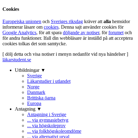
Cookies
Europeiska unionen
och
Sveriges riksdag
kräver att
alla
hemsidor
informerar läsare om
cookies
. Denna sajt använder cookies för
Google Analytics
, för att spara
döljande av notiser
, för
forumet
och
för andra funktioner. Ifall din webbläsare är inställd på att acceptera
cookies tolkas det som samtycke.
[ dölj detta och visa notiser i menyn nedanför vid nya händelser ]
läkarstudent.se
Utbildningar ▼
Sverige
Läkarstudier i utlandet
Norge
Danmark
Brittiska öarna
Europa
Antagning ▼
Antagning i Sverige
... via gymnasiebetyg
... via högskoleprov
... via folkhögskoleomdöme
... via alternativt urval