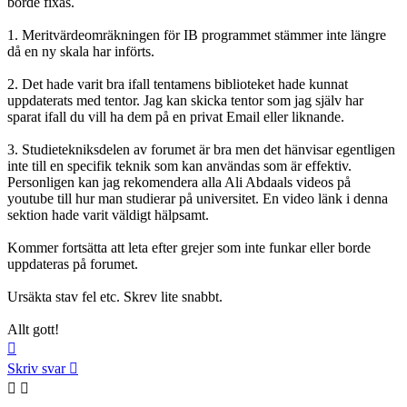
borde fixas.
1. Meritvärdeomräkningen för IB programmet stämmer inte längre
då en ny skala har införts.
2. Det hade varit bra ifall tentamens biblioteket hade kunnat
uppdaterats med tentor. Jag kan skicka tentor som jag själv har
sparat ifall du vill ha dem på en privat Email eller liknande.
3. Studietekniksdelen av forumet är bra men det hänvisar egentligen
inte till en specifik teknik som kan användas som är effektiv.
Personligen kan jag rekomendera alla Ali Abdaals videos på
youtube till hur man studierar på universitet. En video länk i denna
sektion hade varit väldigt hälpsamt.
Kommer fortsätta att leta efter grejer som inte funkar eller borde
uppdateras på forumet.
Ursäkta stav fel etc. Skrev lite snabbt.
Allt gott!
Upp
Skriv svar