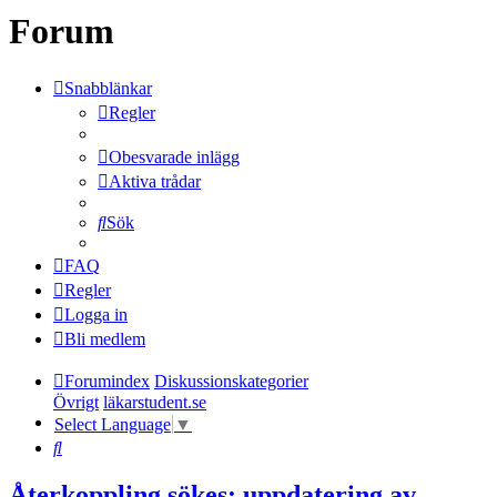
Forum
Snabblänkar
Regler
Obesvarade inlägg
Aktiva trådar
Sök
FAQ
Regler
Logga in
Bli medlem
Forumindex
Diskussionskategorier
Övrigt
läkarstudent.se
Select Language
▼
Sök
Återkoppling sökes: uppdatering av