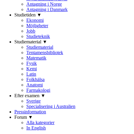
Antagning i Norge
Antagning i Danmark
Studietiden ▼
Ekonomi
Möjligheter
Jobb
Studieteknik
Studiematerial ▼
Studiematerial
Tentamensbibliotek
Matematik
Fysik
Kemi
Latin
Folkhälsa
Anatomi
Farmakologi
Efter examen ▼
Sverige
Specialisering i Australien
Pressinformation
Forum ▼
Alla kategorier
In English