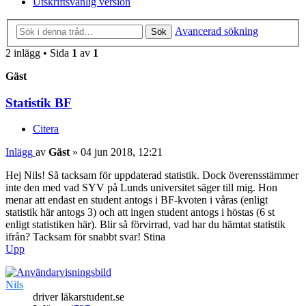
Utskriftsvänlig version
Avancerad sökning
Sök
2 inlägg • Sida
1
av
1
Gäst
Statistik BF
Citera
Inlägg
av
Gäst
»
04 jun 2018, 12:21
Hej Nils! Så tacksam för uppdaterad statistik. Dock överensstämmer
inte den med vad SYV på Lunds universitet säger till mig. Hon
menar att endast en student antogs i BF-kvoten i våras (enligt
statistik här antogs 3) och att ingen student antogs i höstas (6 st
enligt statistiken här). Blir så förvirrad, vad har du hämtat statistik
ifrån? Tacksam för snabbt svar! Stina
Upp
Nils
driver läkarstudent.se