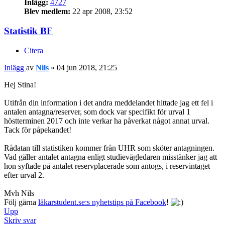
Inlägg:
4727
Blev medlem:
22 apr 2008, 23:52
Statistik BF
Citera
Inlägg
av
Nils
»
04 jun 2018, 21:25
Hej Stina!
Utifrån din information i det andra meddelandet hittade jag ett fel i
antalen antagna/reserver, som dock var specifikt för urval 1
höstterminen 2017 och inte verkar ha påverkat något annat urval.
Tack för påpekandet!
Rådatan till statistiken kommer från UHR som sköter antagningen.
Vad gäller antalet antagna enligt studievägledaren misstänker jag att
hon syftade på antalet reservplacerade som antogs, i reservintaget
efter urval 2.
Mvh Nils
Följ gärna
läkarstudent.se:s nyhetstips på Facebook
!
Upp
Skriv svar