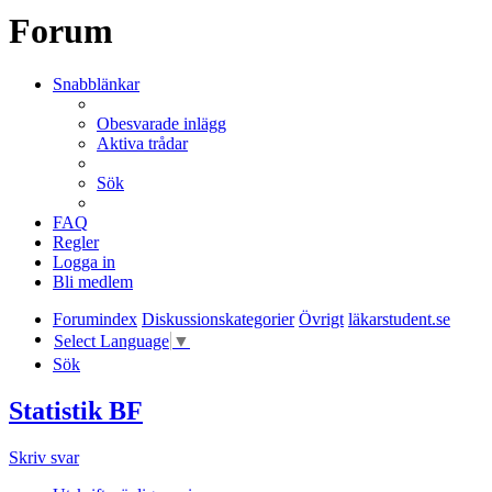
Forum
Snabblänkar
Obesvarade inlägg
Aktiva trådar
Sök
FAQ
Regler
Logga in
Bli medlem
Forumindex
Diskussionskategorier
Övrigt
läkarstudent.se
Select Language
▼
Sök
Statistik BF
Skriv svar