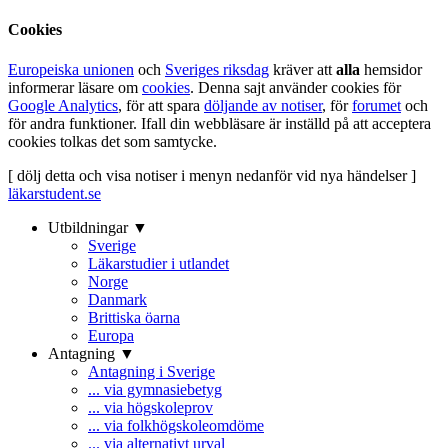
Cookies
Europeiska unionen
och
Sveriges riksdag
kräver att
alla
hemsidor
informerar läsare om
cookies
. Denna sajt använder cookies för
Google Analytics
, för att spara
döljande av notiser
, för
forumet
och
för andra funktioner. Ifall din webbläsare är inställd på att acceptera
cookies tolkas det som samtycke.
[ dölj detta och visa notiser i menyn nedanför vid nya händelser ]
läkarstudent.se
Utbildningar ▼
Sverige
Läkarstudier i utlandet
Norge
Danmark
Brittiska öarna
Europa
Antagning ▼
Antagning i Sverige
... via gymnasiebetyg
... via högskoleprov
... via folkhögskoleomdöme
... via alternativt urval