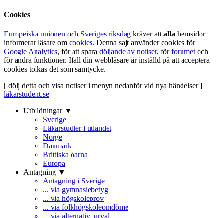
Cookies
Europeiska unionen
och
Sveriges riksdag
kräver att
alla
hemsidor
informerar läsare om
cookies
. Denna sajt använder cookies för
Google Analytics
, för att spara
döljande av notiser
, för
forumet
och
för andra funktioner. Ifall din webbläsare är inställd på att acceptera
cookies tolkas det som samtycke.
[ dölj detta och visa notiser i menyn nedanför vid nya händelser ]
läkarstudent.se
Utbildningar ▼
Sverige
Läkarstudier i utlandet
Norge
Danmark
Brittiska öarna
Europa
Antagning ▼
Antagning i Sverige
... via gymnasiebetyg
... via högskoleprov
... via folkhögskoleomdöme
... via alternativt urval