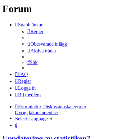
Forum
Snabblänkar
Regler
Obesvarade inlägg
Aktiva trådar
Sök
FAQ
Regler
Logga in
Bli medlem
Forumindex
Diskussionskategorier
Övrigt
läkarstudent.se
Select Language
▼
Sök
Uppdatering av statistiken?