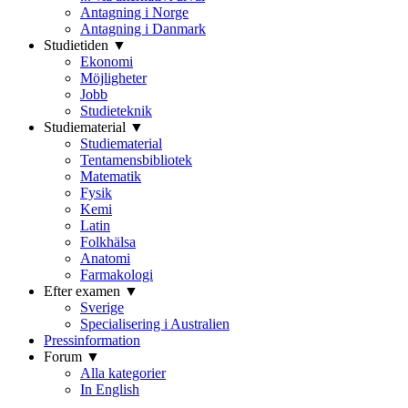
Antagning i Norge
Antagning i Danmark
Studietiden ▼
Ekonomi
Möjligheter
Jobb
Studieteknik
Studiematerial ▼
Studiematerial
Tentamensbibliotek
Matematik
Fysik
Kemi
Latin
Folkhälsa
Anatomi
Farmakologi
Efter examen ▼
Sverige
Specialisering i Australien
Pressinformation
Forum ▼
Alla kategorier
In English