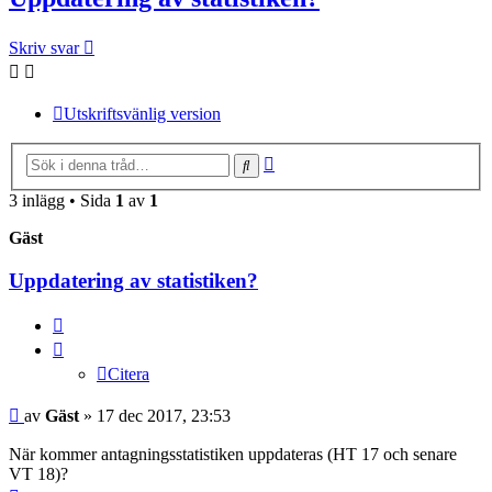
Skriv svar
Utskriftsvänlig version
Avancerad
Sök
sökning
3 inlägg • Sida
1
av
1
Gäst
Uppdatering av statistiken?
Citera
Citera
Inlägg
av
Gäst
»
17 dec 2017, 23:53
När kommer antagningsstatistiken uppdateras (HT 17 och senare
VT 18)?