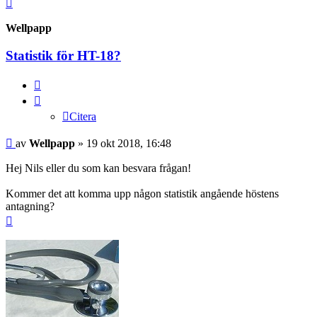
Upp
Wellpapp
Statistik för HT-18?
Citera
Citera
Inlägg
av
Wellpapp
»
19 okt 2018, 16:48
Hej Nils eller du som kan besvara frågan!
Kommer det att komma upp någon statistik angående höstens
antagning?
Upp