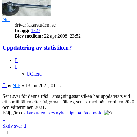
Nils
driver läkarstudent.se
Inlägg:
4727
Blev medlem:
22 apr 2008, 23:52
Uppdatering av statistiken?
Citera
Citera
Inlägg
av
Nils
»
13 jan 2021, 01:12
Sent svar för denna tråd - antagningsstatistiken har uppdaterats vid
ett par tillfällen efter frågorna ställdes, senast med höstterminen 2020
och vårterminen 2021.
Följ gärna
läkarstudent.se:s nyhetstips på Facebook
!
Upp
Skriv svar