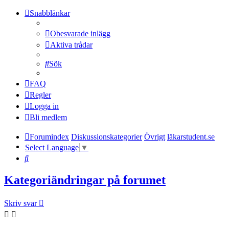
Snabblänkar
Obesvarade inlägg
Aktiva trådar
Sök
FAQ
Regler
Logga in
Bli medlem
Forumindex
Diskussionskategorier
Övrigt
läkarstudent.se
Select Language
▼
Sök
Kategoriändringar på forumet
Skriv svar