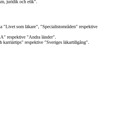
m, juridik och etik".
rna "Livet som läkare", "Specialistområden" respektive
USA" respektive "Andra länder".
karriärtips" respektive "Sveriges läkartillgång".