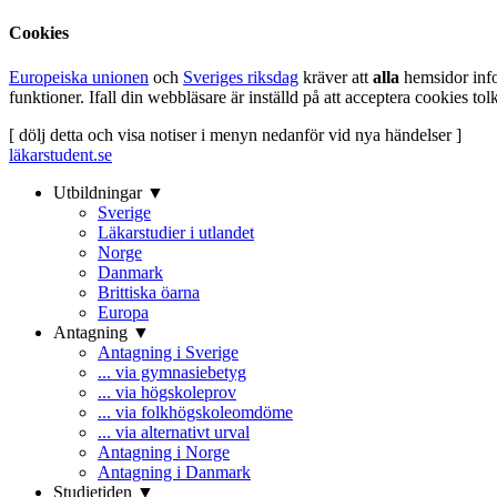
Cookies
Europeiska unionen
och
Sveriges riksdag
kräver att
alla
hemsidor inf
funktioner. Ifall din webbläsare är inställd på att acceptera cookies t
[ dölj detta och visa notiser i menyn nedanför vid nya händelser ]
läkarstudent.se
Utbildningar ▼
Sverige
Läkarstudier i utlandet
Norge
Danmark
Brittiska öarna
Europa
Antagning ▼
Antagning i Sverige
... via gymnasiebetyg
... via högskoleprov
... via folkhögskoleomdöme
... via alternativt urval
Antagning i Norge
Antagning i Danmark
Studietiden ▼