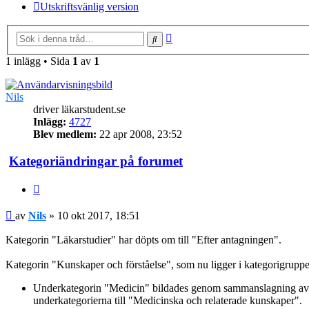
Utskriftsvänlig version
Avancerad
Sök
sökning
1 inlägg • Sida
1
av
1
Nils
driver läkarstudent.se
Inlägg:
4727
Blev medlem:
22 apr 2008, 23:52
Kategoriändringar på forumet
Citera
Inlägg
av
Nils
»
10 okt 2017, 18:51
Kategorin "Läkarstudier" har döpts om till "Efter antagningen".
Kategorin "Kunskaper och förståelse", som nu ligger i kategorigrupp
Underkategorin "Medicin" bildades genom sammanslagning av de 
underkategorierna till "Medicinska och relaterade kunskaper".