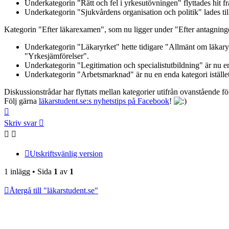
Underkategorin "Rätt och fel i yrkesutövningen" flyttades hit f
Underkategorin "Sjukvårdens organisation och politik" lades till
Kategorin "Efter läkarexamen", som nu ligger under "Efter antagninge
Underkategorin "Läkaryrket" hette tidigare "Allmänt om läkaryrk
"Yrkesjämförelser".
Underkategorin "Legitimation och specialistutbildning" är nu en
Underkategorin "Arbetsmarknad" är nu en enda kategori istället 
Diskussionstrådar har flyttats mellan kategorier utifrån ovanstående fö
Följ gärna
läkarstudent.se:s nyhetstips på Facebook
!
Upp
Skriv svar
Utskriftsvänlig version
1 inlägg • Sida
1
av
1
Återgå till "läkarstudent.se"