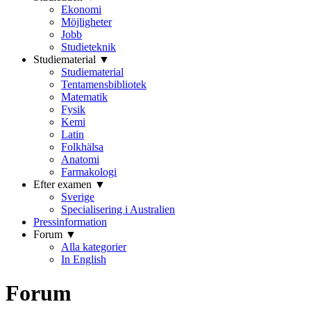
Ekonomi
Möjligheter
Jobb
Studieteknik
Studiematerial ▼
Studiematerial
Tentamensbibliotek
Matematik
Fysik
Kemi
Latin
Folkhälsa
Anatomi
Farmakologi
Efter examen ▼
Sverige
Specialisering i Australien
Pressinformation
Forum ▼
Alla kategorier
In English
Forum