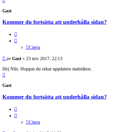
Gast
Kommer du fortsätta att underhålla sidan?
Citera
Citera
Inlägg
av
Gast
»
23 nov 2017, 22:13
Hej Nils. Hoppas du orkar uppdatera statistiken.
Upp
Gast
Kommer du fortsätta att underhålla sidan?
Citera
Citera