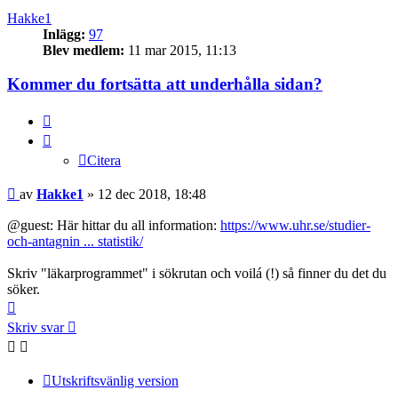
Hakke1
Inlägg:
97
Blev medlem:
11 mar 2015, 11:13
Kommer du fortsätta att underhålla sidan?
Citera
Citera
Inlägg
av
Hakke1
»
12 dec 2018, 18:48
@guest: Här hittar du all information:
https://www.uhr.se/studier-
och-antagnin ... statistik/
Skriv "läkarprogrammet" i sökrutan och voilá (!) så finner du det du
söker.
Upp
Skriv svar
Utskriftsvänlig version