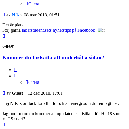
Citera
Inlägg
av
Nils
»
08 mar 2018, 01:51
Det är planen.
Följ gärna
läkarstudent.se:s nyhetstips på Facebook
!
Upp
Guest
Kommer du fortsätta att underhålla sidan?
Citera
Citera
Inlägg
av
Guest
»
12 dec 2018, 17:01
Hej Nils, stort tack för all info och all energi som du har lagt ner.
Jag undrar om du kommer att uppdatera statistiken för HT18 samt
VT19 snart?
Upp