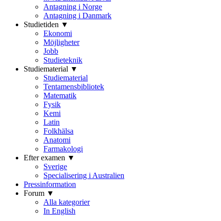
Antagning i Norge
Antagning i Danmark
Studietiden ▼
Ekonomi
Möjligheter
Jobb
Studieteknik
Studiematerial ▼
Studiematerial
Tentamensbibliotek
Matematik
Fysik
Kemi
Latin
Folkhälsa
Anatomi
Farmakologi
Efter examen ▼
Sverige
Specialisering i Australien
Pressinformation
Forum ▼
Alla kategorier
In English