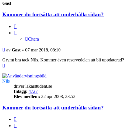
Gast
Kommer du fortsätta att underhålla sidan?
Citera
Citera
Inlägg
av
Gast
»
07 mar 2018, 08:10
Grymt bra tack Nils. Kommer även reservedelen att bli uppdaterad?
Upp
Nils
driver läkarstudent.se
Inlägg:
4727
Blev medlem:
22 apr 2008, 23:52
Kommer du fortsätta att underhålla sidan?
Citera