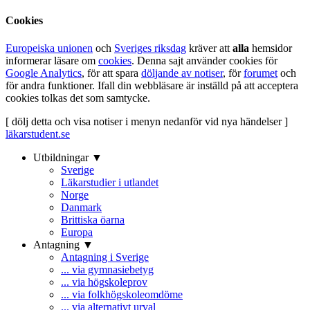
Cookies
Europeiska unionen
och
Sveriges riksdag
kräver att
alla
hemsidor
informerar läsare om
cookies
. Denna sajt använder cookies för
Google Analytics
, för att spara
döljande av notiser
, för
forumet
och
för andra funktioner. Ifall din webbläsare är inställd på att acceptera
cookies tolkas det som samtycke.
[ dölj detta och visa notiser i menyn nedanför vid nya händelser ]
läkarstudent.se
Utbildningar ▼
Sverige
Läkarstudier i utlandet
Norge
Danmark
Brittiska öarna
Europa
Antagning ▼
Antagning i Sverige
... via gymnasiebetyg
... via högskoleprov
... via folkhögskoleomdöme
... via alternativt urval