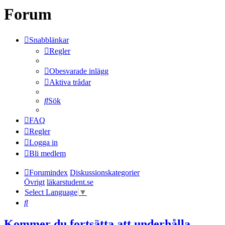
Forum
Snabblänkar
Regler
Obesvarade inlägg
Aktiva trådar
Sök
FAQ
Regler
Logga in
Bli medlem
Forumindex
Diskussionskategorier
Övrigt
läkarstudent.se
Select Language
▼
Sök
Kommer du fortsätta att underhålla