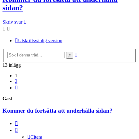
sidan?
Skriv svar
Utskriftsvänlig version
Avancerad
Sök
sökning
13 inlägg
1
2
Nästa
Gast
Kommer du fortsätta att underhålla sidan?
Citera
Citera