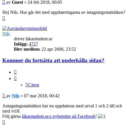
Inlägg
av
Guest
»
24 feb 2018, 00:05
Hej Nils. Hur går det med uppdateringarna av intagningsstatistiken?
Upp
Nils
driver läkarstudent.se
Inlägg:
4727
Blev medlem:
22 apr 2008, 23:52
Kommer du fortsätta att underhålla sidan?
Citera
Citera
Inlägg
av
Nils
»
07 mar 2018, 00:42
Antagningsstatistiken har nu uppdateras med urval 1 och 2 till och
med vt18.
Följ gärna
läkarstudent.se:s nyhetstips på Facebook
!
Upp