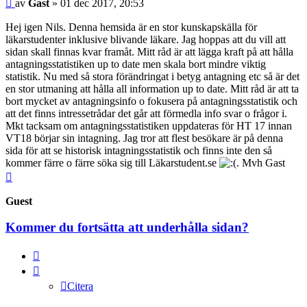
Inlägg
av
Gast
»
01 dec 2017, 20:53
Hej igen Nils. Denna hemsida är en stor kunskapskälla för
läkarstudenter inklusive blivande läkare. Jag hoppas att du vill att
sidan skall finnas kvar framåt. Mitt råd är att lägga kraft på att hålla
antagningsstatistiken up to date men skala bort mindre viktig
statistik. Nu med så stora förändringat i betyg antagning etc så är det
en stor utmaning att hålla all information up to date. Mitt råd är att ta
bort mycket av antagningsinfo o fokusera på antagningsstatistik och
att det finns intressetrådar det går att förmedla info svar o frågor i.
Mkt tacksam om antagningsstatistiken uppdateras för HT 17 innan
VT18 börjar sin intagning. Jag tror att flest besökare är på denna
sida för att se historisk intagningsstatistik och finns inte den så
kommer färre o färre söka sig till Läkarstudent.se
. Mvh Gast
Upp
Guest
Kommer du fortsätta att underhålla sidan?
Citera
Citera