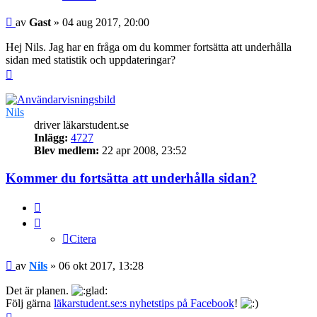
Inlägg
av
Gast
»
04 aug 2017, 20:00
Hej Nils. Jag har en fråga om du kommer fortsätta att underhålla
sidan med statistik och uppdateringar?
Upp
Nils
driver läkarstudent.se
Inlägg:
4727
Blev medlem:
22 apr 2008, 23:52
Kommer du fortsätta att underhålla sidan?
Citera
Citera
Inlägg
av
Nils
»
06 okt 2017, 13:28
Det är planen.
Följ gärna
läkarstudent.se:s nyhetstips på Facebook
!
Upp