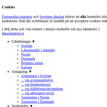
Cookies
Europeiska unionen
och
Sveriges riksdag
kräver att
alla
hemsidor inf
funktioner. Ifall din webbläsare är inställd på att acceptera cookies t
[ dölj detta och visa notiser i menyn nedanför vid nya händelser ]
läkarstudent.se
Utbildningar ▼
Sverige
Läkarstudier i utlandet
Norge
Danmark
Brittiska öarna
Europa
Antagning ▼
Antagning i Sverige
... via gymnasiebetyg
... via högskoleprov
... via folkhögskoleomdöme
... via alternativt urval
Antagning i Norge
Antagning i Danmark
Studietiden ▼