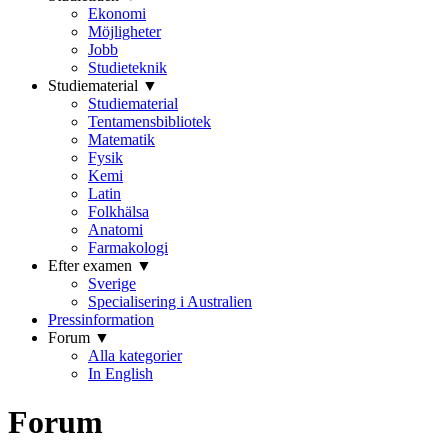
Ekonomi
Möjligheter
Jobb
Studieteknik
Studiematerial ▼
Studiematerial
Tentamensbibliotek
Matematik
Fysik
Kemi
Latin
Folkhälsa
Anatomi
Farmakologi
Efter examen ▼
Sverige
Specialisering i Australien
Pressinformation
Forum ▼
Alla kategorier
In English
Forum