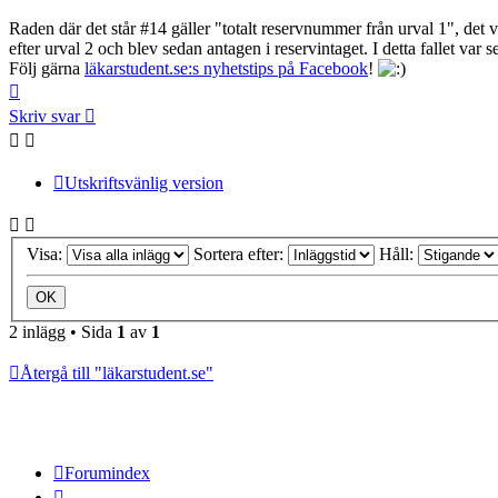
Raden där det står #14 gäller "totalt reservnummer från urval 1", det vi
efter urval 2 och blev sedan antagen i reservintaget. I detta fallet v
Följ gärna
läkarstudent.se:s nyhetstips på Facebook
!
Upp
Skriv svar
Utskriftsvänlig version
Visa:
Sortera efter:
Håll:
2 inlägg • Sida
1
av
1
Återgå till "läkarstudent.se"
Forumindex