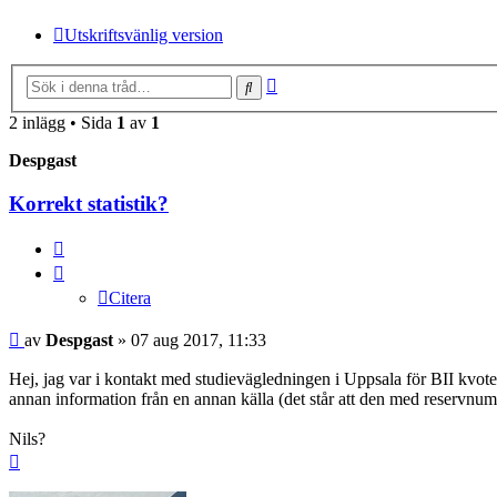
Utskriftsvänlig version
Avancerad
Sök
sökning
2 inlägg • Sida
1
av
1
Despgast
Korrekt statistik?
Citera
Citera
Inlägg
av
Despgast
»
07 aug 2017, 11:33
Hej, jag var i kontakt med studievägledningen i Uppsala för BII kvoten
annan information från en annan källa (det står att den med reservnum
Nils?
Upp