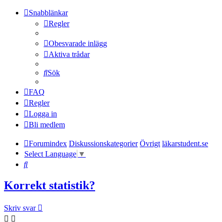
Snabblänkar
Regler
Obesvarade inlägg
Aktiva trådar
Sök
FAQ
Regler
Logga in
Bli medlem
Forumindex
Diskussionskategorier
Övrigt
läkarstudent.se
Select Language
▼
Sök
Korrekt statistik?
Skriv svar