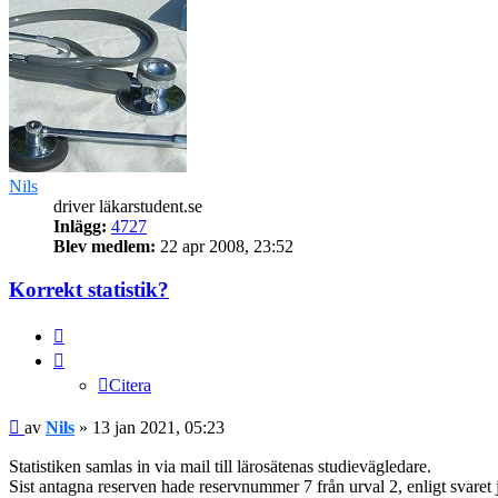
Nils
driver läkarstudent.se
Inlägg:
4727
Blev medlem:
22 apr 2008, 23:52
Korrekt statistik?
Citera
Citera
Inlägg
av
Nils
»
13 jan 2021, 05:23
Statistiken samlas in via mail till lärosätenas studievägledare.
Sist antagna reserven hade reservnummer 7 från urval 2, enligt svaret 