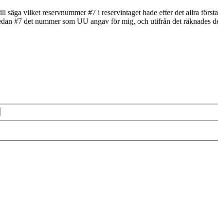
ll säga vilket reservnummer #7 i reservintaget hade efter det allra första
ar sedan #7 det nummer som UU angav för mig, och utifrån det räknades de