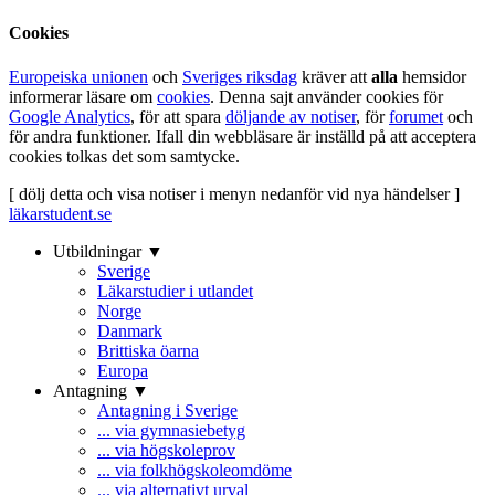
Cookies
Europeiska unionen
och
Sveriges riksdag
kräver att
alla
hemsidor
informerar läsare om
cookies
. Denna sajt använder cookies för
Google Analytics
, för att spara
döljande av notiser
, för
forumet
och
för andra funktioner. Ifall din webbläsare är inställd på att acceptera
cookies tolkas det som samtycke.
[ dölj detta och visa notiser i menyn nedanför vid nya händelser ]
läkarstudent.se
Utbildningar ▼
Sverige
Läkarstudier i utlandet
Norge
Danmark
Brittiska öarna
Europa
Antagning ▼
Antagning i Sverige
... via gymnasiebetyg
... via högskoleprov
... via folkhögskoleomdöme
... via alternativt urval