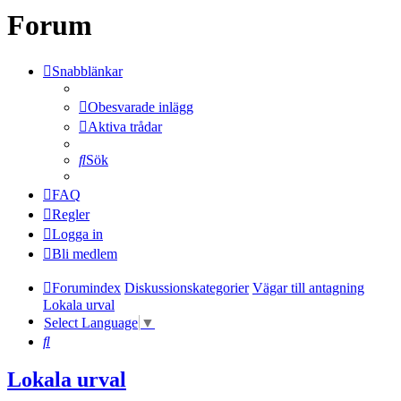
Forum
Snabblänkar
Obesvarade inlägg
Aktiva trådar
Sök
FAQ
Regler
Logga in
Bli medlem
Forumindex
Diskussionskategorier
Vägar till antagning
Lokala urval
Select Language
▼
Sök
Lokala urval