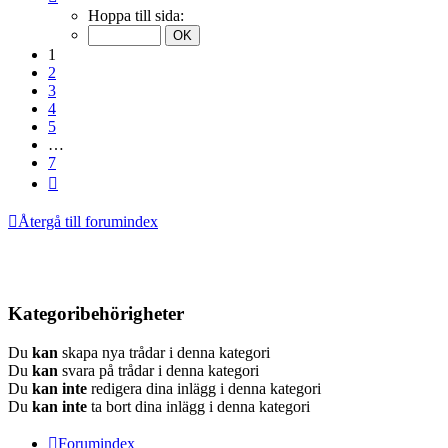
1
Hoppa till sida:
av
7
1
2
3
4
5
…
7
Nästa
Återgå till forumindex
Kategoribehörigheter
Du
kan
skapa nya trådar i denna kategori
Du
kan
svara på trådar i denna kategori
Du
kan inte
redigera dina inlägg i denna kategori
Du
kan inte
ta bort dina inlägg i denna kategori
Forumindex