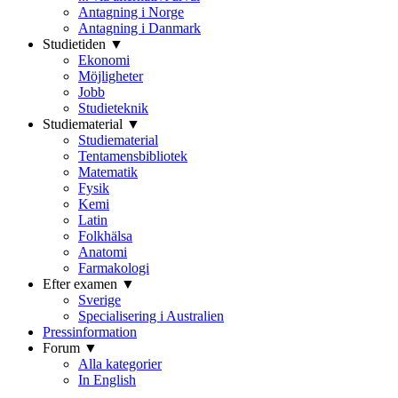
Antagning i Norge
Antagning i Danmark
Studietiden ▼
Ekonomi
Möjligheter
Jobb
Studieteknik
Studiematerial ▼
Studiematerial
Tentamensbibliotek
Matematik
Fysik
Kemi
Latin
Folkhälsa
Anatomi
Farmakologi
Efter examen ▼
Sverige
Specialisering i Australien
Pressinformation
Forum ▼
Alla kategorier
In English