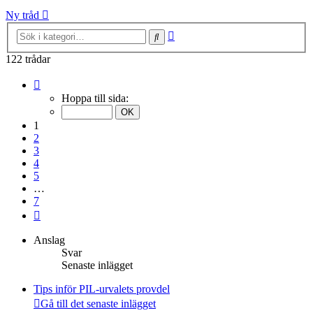
Ny tråd
Avancerad
Sök
sökning
122 trådar
Sida
1
Hoppa till sida:
av
7
1
2
3
4
5
…
7
Nästa
Anslag
Svar
Senaste inlägget
Tips inför PIL-urvalets provdel
Gå till det senaste inlägget