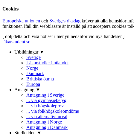
Cookies
Europeiska unionen
och
Sveriges riksdag
kräver att
alla
hemsidor inf
funktioner. Ifall din webbläsare är inställd på att acceptera cookies t
[ dölj detta och visa notiser i menyn nedanför vid nya händelser ]
läkarstudent.se
Utbildningar ▼
Sverige
Läkarstudier i utlandet
Norge
Danmark
Brittiska öarna
Europa
Antagning ▼
Antagning i Sverige
... via gymnasiebetyg
... via högskoleprov
... via folkhögskoleomdöme
... via alternativt urval
Antagning i Norge
Antagning i Danmark
Studietiden ▼