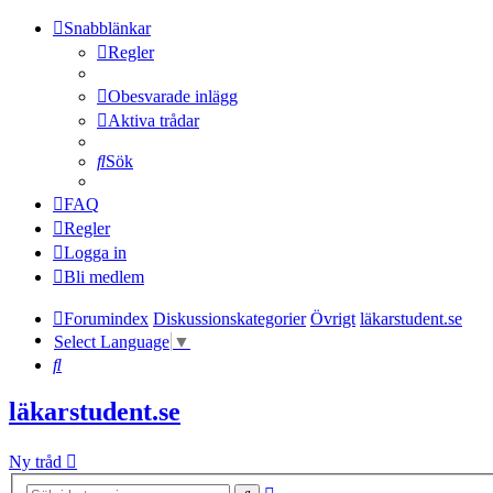
Snabblänkar
Regler
Obesvarade inlägg
Aktiva trådar
Sök
FAQ
Regler
Logga in
Bli medlem
Forumindex
Diskussionskategorier
Övrigt
läkarstudent.se
Select Language
▼
Sök
läkarstudent.se
Ny tråd
Avancerad