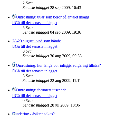
2
Svar
Senaste inlägget
28 sep 2009, 16:43
Omröstning: titlar som beror på antalet inlägg
Gå till det senaste inlägget
5
Svar
Senaste inlägget
04 sep 2009, 19:36
28-29 augusti: vad som hände
Gå till det senaste inlägget
0
Svar
Senaste inlägget
30 aug 2009, 00:38
Omröstning: hur länge bör inläggsredigering tillåtas?
Gå till det senaste inlägget
3
Svar
Senaste inlägget
22 aug 2009, 11:11
Omröstning: forumets utseende
Gå till det senaste inlägget
0
Svar
Senaste inlägget
28 jul 2009, 18:06
Fundering - åsikter sökes?