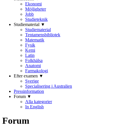
Ekonomi
Möjligheter
Jobb
Studieteknik
Studiematerial ▼
Studiematerial
Tentamensbibliotek
Matematik
Fysik
Kemi
Latin
Folkhälsa
Anatomi
Farmakologi
Efter examen ▼
Sverige
Specialisering i Australien
Pressinformation
Forum ▼
Alla kategorier
In English
Forum