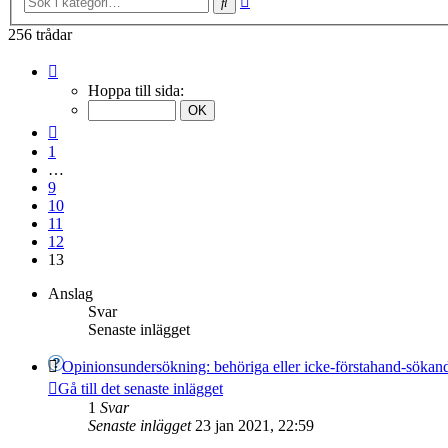
Sök
sökning
256 trådar
Sida
13
Hoppa till sida:
av
13
Föregående
1
…
9
10
11
12
13
Anslag
Svar
Senaste inlägget
Opinionsundersökning: behöriga eller icke-förstahand-sökan
Gå till det senaste inlägget
1
Svar
Senaste inlägget
23 jan 2021, 22:59