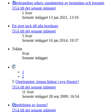
Återkoppling sökes: uppdatering av hemsidan och forumet
Gå till det senaste inlägget
1
Svar
Senaste inlägget
13 jan 2021, 13:16
Ett stort tack till alla besökare
Gå till det senaste inlägget
5
Svar
Senaste inlägget
16 jan 2014, 19:37
Trådar
Svar
Senaste inlägget
1
2
Omröstning: öppna länkar i nya fönster?
Gå till det senaste inlägget
11
Svar
Senaste inlägget
28 sep 2009, 16:54
Uppdelning av forum?
Gå till det senaste inlägget