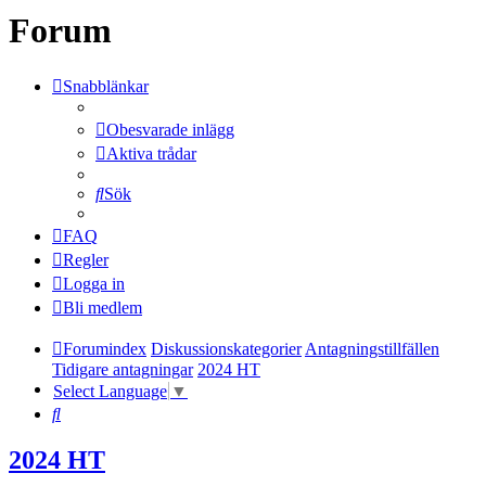
Forum
Snabblänkar
Obesvarade inlägg
Aktiva trådar
Sök
FAQ
Regler
Logga in
Bli medlem
Forumindex
Diskussionskategorier
Antagningstillfällen
Tidigare antagningar
2024 HT
Select Language
▼
Sök
2024 HT