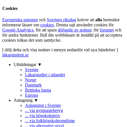
Cookies
Europeiska unionen
och
Sveriges riksdag
kräver att
alla
hemsidor
informerar läsare om
cookies
. Denna sajt använder cookies för
Google Analytics
, för att spara
döljande av notiser
, för
forumet
och
för andra funktioner. Ifall din webbläsare är inställd på att acceptera
cookies tolkas det som samtycke.
[ dölj detta och visa notiser i menyn nedanför vid nya händelser ]
läkarstudent.se
Utbildningar ▼
Sverige
Läkarstudier i utlandet
Norge
Danmark
Brittiska öarna
Europa
Antagning ▼
Antagning i Sverige
... via gymnasiebetyg
... via högskoleprov
... via folkhögskoleomdöme
... via alternativt urval