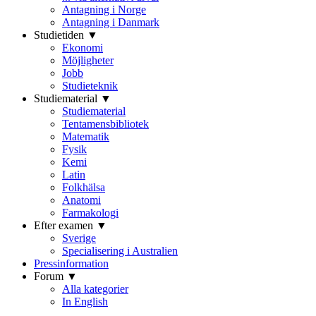
Antagning i Norge
Antagning i Danmark
Studietiden ▼
Ekonomi
Möjligheter
Jobb
Studieteknik
Studiematerial ▼
Studiematerial
Tentamensbibliotek
Matematik
Fysik
Kemi
Latin
Folkhälsa
Anatomi
Farmakologi
Efter examen ▼
Sverige
Specialisering i Australien
Pressinformation
Forum ▼
Alla kategorier
In English