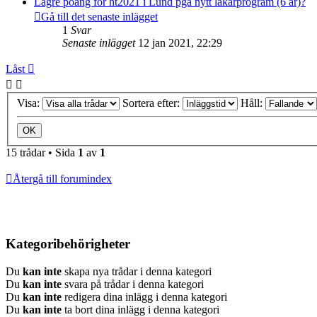
Lägre poäng för ht2021 i Lund pga nytt läkarprogram (6 år)?
Gå till det senaste inlägget
1
Svar
Senaste inlägget
12 jan 2021, 22:29
Låst
Visa:
Sortera efter:
Håll:
15 trådar • Sida
1
av
1
Återgå till forumindex
Kategoribehörigheter
Du
kan inte
skapa nya trådar i denna kategori
Du
kan inte
svara på trådar i denna kategori
Du
kan inte
redigera dina inlägg i denna kategori
Du
kan inte
ta bort dina inlägg i denna kategori