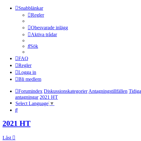
Snabblänkar
Regler
Obesvarade inlägg
Aktiva trådar
Sök
FAQ
Regler
Logga in
Bli medlem
Forumindex
Diskussionskategorier
Antagningstillfällen
Tidiga
antagningar
2021 HT
Select Language
▼
Sök
2021 HT
Låst