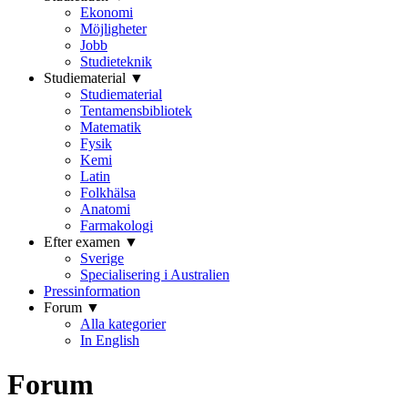
Ekonomi
Möjligheter
Jobb
Studieteknik
Studiematerial ▼
Studiematerial
Tentamensbibliotek
Matematik
Fysik
Kemi
Latin
Folkhälsa
Anatomi
Farmakologi
Efter examen ▼
Sverige
Specialisering i Australien
Pressinformation
Forum ▼
Alla kategorier
In English
Forum