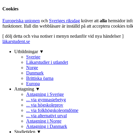
Cookies
Europeiska unionen
och
Sveriges riksdag
kräver att
alla
hemsidor inf
funktioner. Ifall din webbläsare är inställd på att acceptera cookies t
[ dölj detta och visa notiser i menyn nedanför vid nya händelser ]
läkarstudent.se
Utbildningar ▼
Sverige
Läkarstudier i utlandet
Norge
Danmark
Brittiska öarna
Europa
Antagning ▼
Antagning i Sverige
... via gymnasiebetyg
... via högskoleprov
... via folkhögskoleomdöme
... via alternativt urval
Antagning i Norge
Antagning i Danmark
Studietiden ▼