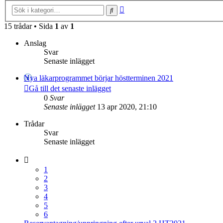
Avancerad
Sök
sökning
15 trådar • Sida
1
av
1
Anslag
Svar
Senaste inlägget
Nya läkarprogrammet börjar höstterminen 2021
Gå till det senaste inlägget
0
Svar
Senaste inlägget
13 apr 2020, 21:10
Trådar
Svar
Senaste inlägget
1
2
3
4
5
6