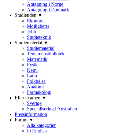
Antagning i Norge
Antagning i Danmark
Studietiden ▼
Ekonomi
Möjligheter
Jobb
Studieteknik
Studiematerial ▼
Studiematerial
Tentamensbibliotek
Matematik
Fysik
Kemi
Latin
Folkhälsa
Anatomi
Farmakologi
Efter examen ▼
Sverige
Specialisering i Australien
Pressinformation
Forum ▼
Alla kategorier
In English