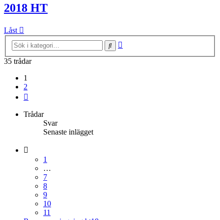
2018 HT
Låst
Avancerad
Sök
sökning
35 trådar
1
2
Nästa
Trådar
Svar
Senaste inlägget
1
…
7
8
9
10
11