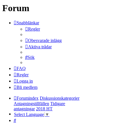
Forum
Snabblänkar
Regler
Obesvarade inlägg
Aktiva trådar
Sök
FAQ
Regler
Logga in
Bli medlem
Forumindex
Diskussionskategorier
Antagningstillfällen
Tidigare
antagningar
2018 HT
Select Language
▼
Sök