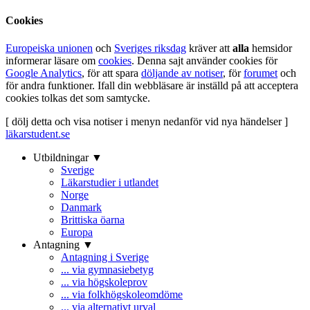
Cookies
Europeiska unionen
och
Sveriges riksdag
kräver att
alla
hemsidor
informerar läsare om
cookies
. Denna sajt använder cookies för
Google Analytics
, för att spara
döljande av notiser
, för
forumet
och
för andra funktioner. Ifall din webbläsare är inställd på att acceptera
cookies tolkas det som samtycke.
[ dölj detta och visa notiser i menyn nedanför vid nya händelser ]
läkarstudent.se
Utbildningar ▼
Sverige
Läkarstudier i utlandet
Norge
Danmark
Brittiska öarna
Europa
Antagning ▼
Antagning i Sverige
... via gymnasiebetyg
... via högskoleprov
... via folkhögskoleomdöme
... via alternativt urval