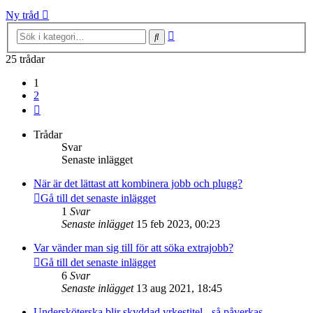
Ny tråd
Avancerad
Sök
sökning
25 trådar
1
2
Nästa
Trådar
Svar
Senaste inlägget
När är det lättast att kombinera jobb och plugg?
Gå till det senaste inlägget
1
Svar
Senaste inlägget
15 feb 2023, 00:23
Var vänder man sig till för att söka extrajobb?
Gå till det senaste inlägget
6
Svar
Senaste inlägget
13 aug 2021, 18:45
Undersköterska blir skyddad yrkestitel - så påverkas