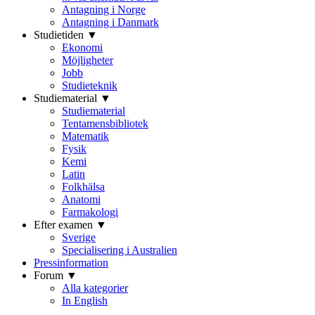
Antagning i Norge
Antagning i Danmark
Studietiden ▼
Ekonomi
Möjligheter
Jobb
Studieteknik
Studiematerial ▼
Studiematerial
Tentamensbibliotek
Matematik
Fysik
Kemi
Latin
Folkhälsa
Anatomi
Farmakologi
Efter examen ▼
Sverige
Specialisering i Australien
Pressinformation
Forum ▼
Alla kategorier
In English