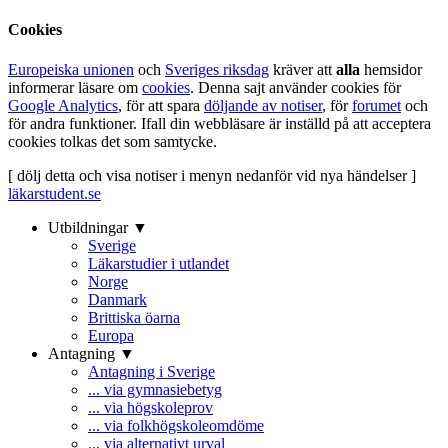
Cookies
Europeiska unionen
och
Sveriges riksdag
kräver att
alla
hemsidor
informerar läsare om
cookies
. Denna sajt använder cookies för
Google Analytics
, för att spara
döljande av notiser
, för
forumet
och
för andra funktioner. Ifall din webbläsare är inställd på att acceptera
cookies tolkas det som samtycke.
[ dölj detta och visa notiser i menyn nedanför vid nya händelser ]
läkarstudent.se
Utbildningar ▼
Sverige
Läkarstudier i utlandet
Norge
Danmark
Brittiska öarna
Europa
Antagning ▼
Antagning i Sverige
... via gymnasiebetyg
... via högskoleprov
... via folkhögskoleomdöme
... via alternativt urval