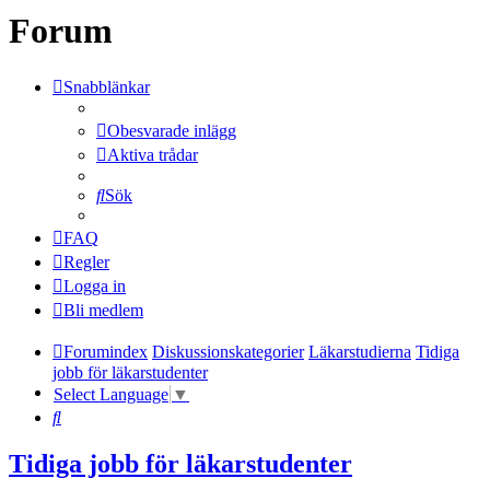
Forum
Snabblänkar
Obesvarade inlägg
Aktiva trådar
Sök
FAQ
Regler
Logga in
Bli medlem
Forumindex
Diskussionskategorier
Läkarstudierna
Tidiga
jobb för läkarstudenter
Select Language
▼
Sök
Tidiga jobb för läkarstudenter