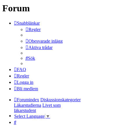
Forum
Snabblänkar
Regler
Obesvarade inlägg
Aktiva trådar
Sök
FAQ
Regler
Logga in
Bli medlem
Forumindex
Diskussionskategorier
Läkarstudierna
Livet som
läkarstudent
Select Language
▼
Sök