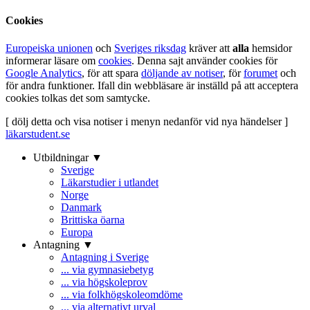
Cookies
Europeiska unionen
och
Sveriges riksdag
kräver att
alla
hemsidor
informerar läsare om
cookies
. Denna sajt använder cookies för
Google Analytics
, för att spara
döljande av notiser
, för
forumet
och
för andra funktioner. Ifall din webbläsare är inställd på att acceptera
cookies tolkas det som samtycke.
[ dölj detta och visa notiser i menyn nedanför vid nya händelser ]
läkarstudent.se
Utbildningar ▼
Sverige
Läkarstudier i utlandet
Norge
Danmark
Brittiska öarna
Europa
Antagning ▼
Antagning i Sverige
... via gymnasiebetyg
... via högskoleprov
... via folkhögskoleomdöme
... via alternativt urval