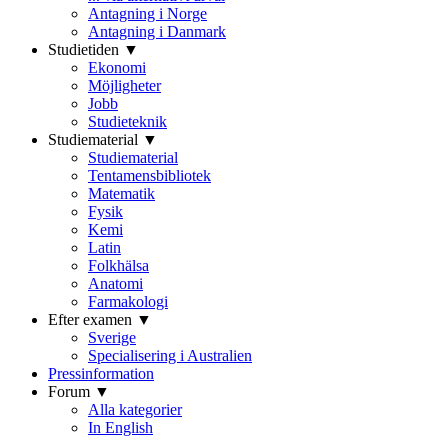
Antagning i Norge
Antagning i Danmark
Studietiden ▼
Ekonomi
Möjligheter
Jobb
Studieteknik
Studiematerial ▼
Studiematerial
Tentamensbibliotek
Matematik
Fysik
Kemi
Latin
Folkhälsa
Anatomi
Farmakologi
Efter examen ▼
Sverige
Specialisering i Australien
Pressinformation
Forum ▼
Alla kategorier
In English