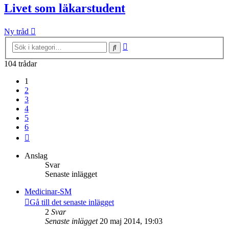
Livet som läkarstudent
Ny tråd
Avancerad
Sök
sökning
104 trådar
1
2
3
4
5
6
Nästa
Anslag
Svar
Senaste inlägget
Medicinar-SM
Gå till det senaste inlägget
2
Svar
Senaste inlägget
20 maj 2014, 19:03