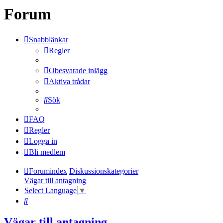
Forum
Snabblänkar
Regler
Obesvarade inlägg
Aktiva trådar
Sök
FAQ
Regler
Logga in
Bli medlem
Forumindex
Diskussionskategorier
Vägar till antagning
Select Language
▼
Sök
Vägar till antagning