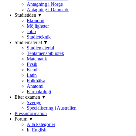
Antagning i Norge
Antagning i Danmark
Studietiden ▼
Ekonomi
Möjligheter
Jobb
Studieteknik
Studiematerial ▼
Studiematerial
Tentamensbibliotek
Matematik
Fysik
Kemi
Latin
Folkhälsa
Anatomi
Farmakologi
Efter examen ▼
Sverige
Specialisering i Australien
Pressinformation
Forum ▼
Alla kategorier
In English