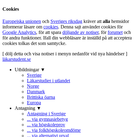
Cookies
Europeiska unionen
och
Sveriges riksdag
kräver att
alla
hemsidor
informerar läsare om
cookies
. Denna sajt använder cookies för
Google Analytics
, för att spara
döljande av notiser
, för
forumet
och
för andra funktioner. Ifall din webbläsare är inställd på att acceptera
cookies tolkas det som samtycke.
[ dölj detta och visa notiser i menyn nedanför vid nya händelser ]
läkarstudent.se
Utbildningar ▼
Sverige
Läkarstudier i utlandet
Norge
Danmark
Brittiska öarna
Europa
Antagning ▼
Antagning i Sverige
... via gymnasiebetyg
... via högskoleprov
... via folkhögskoleomdöme
... via alternativt urval