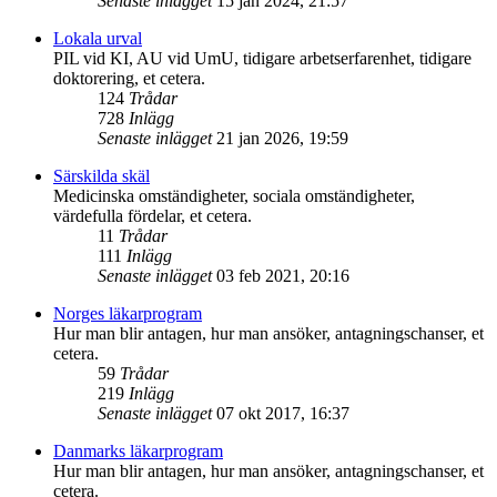
Senaste inlägget
15 jan 2024, 21:57
Lokala urval
PIL vid KI, AU vid UmU, tidigare arbetserfarenhet, tidigare
doktorering, et cetera.
124
Trådar
728
Inlägg
Senaste inlägget
21 jan 2026, 19:59
Särskilda skäl
Medicinska omständigheter, sociala omständigheter,
värdefulla fördelar, et cetera.
11
Trådar
111
Inlägg
Senaste inlägget
03 feb 2021, 20:16
Norges läkarprogram
Hur man blir antagen, hur man ansöker, antagningschanser, et
cetera.
59
Trådar
219
Inlägg
Senaste inlägget
07 okt 2017, 16:37
Danmarks läkarprogram
Hur man blir antagen, hur man ansöker, antagningschanser, et
cetera.