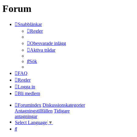
Forum
Snabblänkar
Regler
Obesvarade inlägg
Aktiva trådar
Sök
FAQ
Regler
Logga in
Bli medlem
Forumindex
Diskussionskategorier
Antagningstillfällen
Tidigare
antagningar
Select Language
▼
Sök