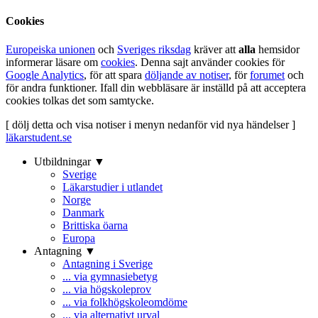
Cookies
Europeiska unionen
och
Sveriges riksdag
kräver att
alla
hemsidor
informerar läsare om
cookies
. Denna sajt använder cookies för
Google Analytics
, för att spara
döljande av notiser
, för
forumet
och
för andra funktioner. Ifall din webbläsare är inställd på att acceptera
cookies tolkas det som samtycke.
[ dölj detta och visa notiser i menyn nedanför vid nya händelser ]
läkarstudent.se
Utbildningar ▼
Sverige
Läkarstudier i utlandet
Norge
Danmark
Brittiska öarna
Europa
Antagning ▼
Antagning i Sverige
... via gymnasiebetyg
... via högskoleprov
... via folkhögskoleomdöme
... via alternativt urval