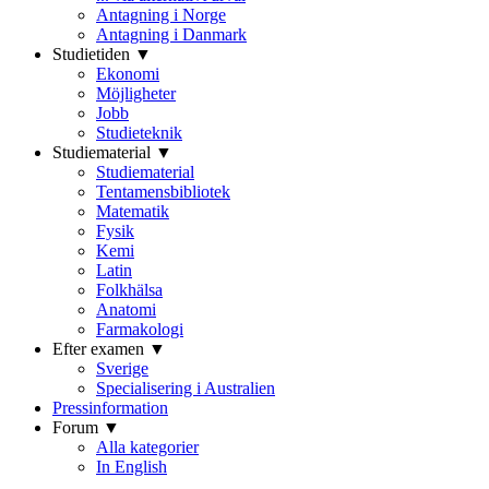
Antagning i Norge
Antagning i Danmark
Studietiden ▼
Ekonomi
Möjligheter
Jobb
Studieteknik
Studiematerial ▼
Studiematerial
Tentamensbibliotek
Matematik
Fysik
Kemi
Latin
Folkhälsa
Anatomi
Farmakologi
Efter examen ▼
Sverige
Specialisering i Australien
Pressinformation
Forum ▼
Alla kategorier
In English