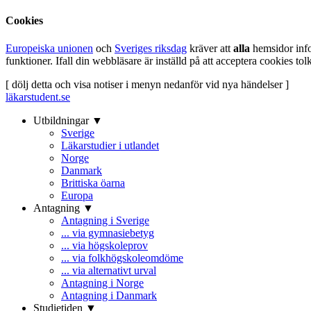
Cookies
Europeiska unionen
och
Sveriges riksdag
kräver att
alla
hemsidor inf
funktioner. Ifall din webbläsare är inställd på att acceptera cookies t
[ dölj detta och visa notiser i menyn nedanför vid nya händelser ]
läkarstudent.se
Utbildningar ▼
Sverige
Läkarstudier i utlandet
Norge
Danmark
Brittiska öarna
Europa
Antagning ▼
Antagning i Sverige
... via gymnasiebetyg
... via högskoleprov
... via folkhögskoleomdöme
... via alternativt urval
Antagning i Norge
Antagning i Danmark
Studietiden ▼