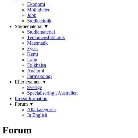
Ekonomi
Möjligheter
Jobb
Studieteknik
Studiematerial ▼
Studiematerial
Tentamensbibliotek
Matematik
Fysik
Kemi
Latin
Folkhälsa
Anatomi
Farmakologi
Efter examen ▼
Sverige
Specialisering i Australien
Pressinformation
Forum ▼
Alla kategorier
In English
Forum