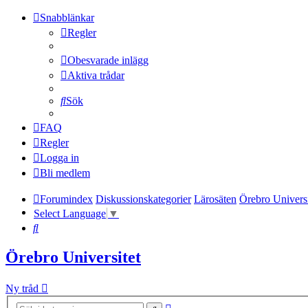
Snabblänkar
Regler
Obesvarade inlägg
Aktiva trådar
Sök
FAQ
Regler
Logga in
Bli medlem
Forumindex
Diskussionskategorier
Lärosäten
Örebro Universi
Select Language
▼
Sök
Örebro Universitet
Ny tråd
Avancerad