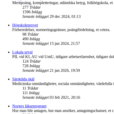
Meritpoäng, kompletteringar, utländska betyg, folkhögskola, et 
277
Trådar
1596
Inlägg
Senaste inlägget
29 dec 2024, 01:13
Högskoleprovet
Förberedelser, normeringsgränser, poängfördelning, et cetera.
98
Trådar
490
Inlägg
Senaste inlägget
15 jan 2024, 21:57
Lokala urval
PIL vid KI, AU vid UmU, tidigare arbetserfarenhet, tidigare dokt
124
Trådar
728
Inlägg
Senaste inlägget
21 jan 2026, 19:59
Särskilda skäl
Medicinska omständigheter, sociala omständigheter, värdefulla fö
11
Trådar
111
Inlägg
Senaste inlägget
03 feb 2021, 20:16
Norges läkarprogram
Hur man blir antagen, hur man ansöker, antagningschanser, et c