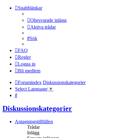
Snabblänkar
Obesvarade inlägg
Aktiva trådar
Sök
FAQ
Regler
Logga in
Bli medlem
Forumindex
Diskussionskategorier
Select Language
▼
Sök
Diskussionskategorier
Antagningstillfällen
Trådar
Inlägg