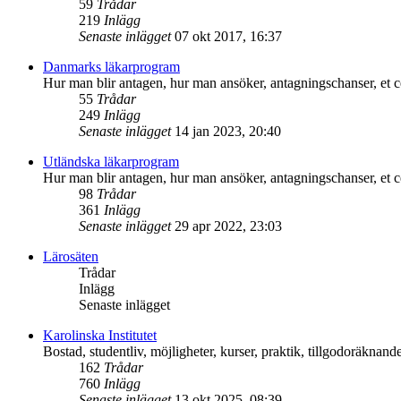
59
Trådar
219
Inlägg
Senaste inlägget
07 okt 2017, 16:37
Danmarks läkarprogram
Hur man blir antagen, hur man ansöker, antagningschanser, et c
55
Trådar
249
Inlägg
Senaste inlägget
14 jan 2023, 20:40
Utländska läkarprogram
Hur man blir antagen, hur man ansöker, antagningschanser, et c
98
Trådar
361
Inlägg
Senaste inlägget
29 apr 2022, 23:03
Lärosäten
Trådar
Inlägg
Senaste inlägget
Karolinska Institutet
Bostad, studentliv, möjligheter, kurser, praktik, tillgodoräknande
162
Trådar
760
Inlägg
Senaste inlägget
13 okt 2025, 08:39