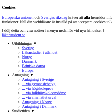
Cookies
Europeiska unionen
och
Sveriges riksdag
kräver att
alla
hemsidor inf
funktioner. Ifall din webbläsare är inställd på att acceptera cookies t
[ dölj detta och visa notiser i menyn nedanför vid nya händelser ]
läkarstudent.se
Utbildningar ▼
Sverige
Läkarstudier i utlandet
Norge
Danmark
Brittiska öarna
Europa
Antagning ▼
Antagning i Sverige
... via gymnasiebetyg
... via högskoleprov
... via folkhögskoleomdöme
... via alternativt urval
Antagning i Norge
Antagning i Danmark
Studietiden ▼