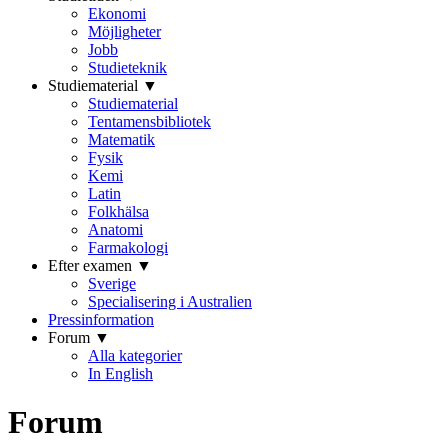
Ekonomi
Möjligheter
Jobb
Studieteknik
Studiematerial ▼
Studiematerial
Tentamensbibliotek
Matematik
Fysik
Kemi
Latin
Folkhälsa
Anatomi
Farmakologi
Efter examen ▼
Sverige
Specialisering i Australien
Pressinformation
Forum ▼
Alla kategorier
In English
Forum