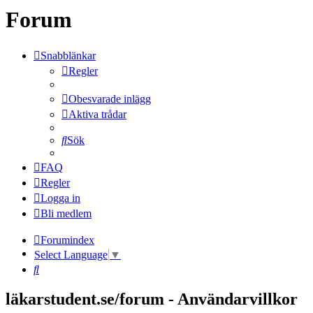
Forum
Snabblänkar
Regler
Obesvarade inlägg
Aktiva trådar
Sök
FAQ
Regler
Logga in
Bli medlem
Forumindex
Select Language
▼
Sök
läkarstudent.se/forum - Användarvillkor