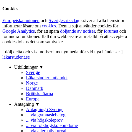
Cookies
Europeiska unionen
och
Sveriges riksdag
kräver att
alla
hemsidor
informerar läsare om
cookies
. Denna sajt använder cookies för
Google Analytics
, för att spara
döljande av notiser
, för
forumet
och
för andra funktioner. Ifall din webbläsare är inställd på att acceptera
cookies tolkas det som samtycke.
[ dölj detta och visa notiser i menyn nedanför vid nya händelser ]
läkarstudent.se
Utbildningar ▼
Sverige
Läkarstudier i utlandet
Norge
Danmark
Brittiska öarna
Europa
Antagning ▼
Antagning i Sverige
... via gymnasiebetyg
... via högskoleprov
... via folkhögskoleomdöme
... via alternativt urval