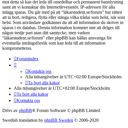
mot detta så kan det leda till omedelbar och permanent bannlysning
samt att vi kontaktar din Internetleverantör. IP-adressen för alla
inlägg sparas. Du går med på att “läkarstudent.se/forum” har rätten
att ta bort, redigera, flytta eller stänga vilka trådar som helst, när som
helst. Som användare godkänner du att all information du skriver in
sparas i en databas. Denna information kommer inte att delges till
någon tredje part utan ditt samtycke, men varken
“läkarstudent.se/forum” eller phpBB kan hållas ansvariga för
eventuella intrångsförsök som kan leda till att information
komprometteras.
Forumindex
Kontakta oss
Alla tidsangivelser är UTC+02:00 Europe/Stockholm
Ta bort alla kakor
Alla tidsangivelser är UTC+02:00 Europe/Stockholm
Ta bort alla kakor
Kontakta oss
Drivs av
phpBB
® Forum Software © phpBB Limited
Swedish translation by
phpBB Sweden
© 2006-2020