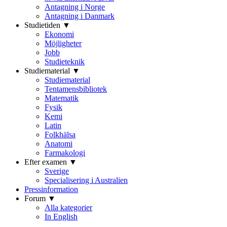
Antagning i Norge
Antagning i Danmark
Studietiden ▼
Ekonomi
Möjligheter
Jobb
Studieteknik
Studiematerial ▼
Studiematerial
Tentamensbibliotek
Matematik
Fysik
Kemi
Latin
Folkhälsa
Anatomi
Farmakologi
Efter examen ▼
Sverige
Specialisering i Australien
Pressinformation
Forum ▼
Alla kategorier
In English