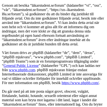
Genom att besöka “läkarstudent.se/forum” (hädanefter “vi”, “oss”,
“vår”, “läkarstudent.se/forum”, “https://xn--lkarstudent-
l8a.se/forum”), så godkänner du att du binder dig juridiskt till
följande avtal. Om du inte godkänner följande avtal, besök inte eller
använd inte “läkarstudent.se/forum”. Vi kan ändra detta avtal när
som helst och vi kommer att göra allt för att informera dig om
ändringar, men det vore klokt av dig att granska denna sida
regelbundet på egen hand eftersom fortsatt användning av
“läkarstudent.se/forum” även efter ändringar innebär att du
godkänner att du är juridiskt bunden till detta avtal.
Vårt forum drivs av phpBB (hädanefter “de”, “dem”, “deras”,
“phpBB mjukvara”, “www.phpbb.com”, “phpBB Limited”,
“phpBB Teams”) som är en forumprogramvara tillgänglig under
“
General Public License
” (hädanefter “GPL”) och kan laddas ner
från
www.phpbb.com
. phpBB mjukvaran främjar endast
Internetbaserade diskussioner, phpBB Limited är inte ansvariga för
vad vi tillåter och/eller förbjuder för innehåll och/eller uppförande.
För mer information om phpBB, besök
https://www.phpbb.com/
.
Du går med på att inte posta något grovt, obscent, vulgärt,
förtalande, hatiskt, hotande, sexuellt orienterat eller något annat
material som kan bryta mot lagarna i ditt land, lagar i landet där
“läkarstudent.se/forum” finns, eller internationell lag. Om du bryter