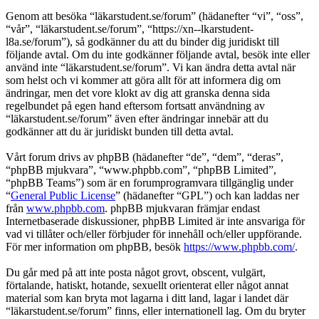
Genom att besöka “läkarstudent.se/forum” (hädanefter “vi”, “oss”,
“vår”, “läkarstudent.se/forum”, “https://xn--lkarstudent-
l8a.se/forum”), så godkänner du att du binder dig juridiskt till
följande avtal. Om du inte godkänner följande avtal, besök inte eller
använd inte “läkarstudent.se/forum”. Vi kan ändra detta avtal när
som helst och vi kommer att göra allt för att informera dig om
ändringar, men det vore klokt av dig att granska denna sida
regelbundet på egen hand eftersom fortsatt användning av
“läkarstudent.se/forum” även efter ändringar innebär att du
godkänner att du är juridiskt bunden till detta avtal.
Vårt forum drivs av phpBB (hädanefter “de”, “dem”, “deras”,
“phpBB mjukvara”, “www.phpbb.com”, “phpBB Limited”,
“phpBB Teams”) som är en forumprogramvara tillgänglig under
“
General Public License
” (hädanefter “GPL”) och kan laddas ner
från
www.phpbb.com
. phpBB mjukvaran främjar endast
Internetbaserade diskussioner, phpBB Limited är inte ansvariga för
vad vi tillåter och/eller förbjuder för innehåll och/eller uppförande.
För mer information om phpBB, besök
https://www.phpbb.com/
.
Du går med på att inte posta något grovt, obscent, vulgärt,
förtalande, hatiskt, hotande, sexuellt orienterat eller något annat
material som kan bryta mot lagarna i ditt land, lagar i landet där
“läkarstudent.se/forum” finns, eller internationell lag. Om du bryter