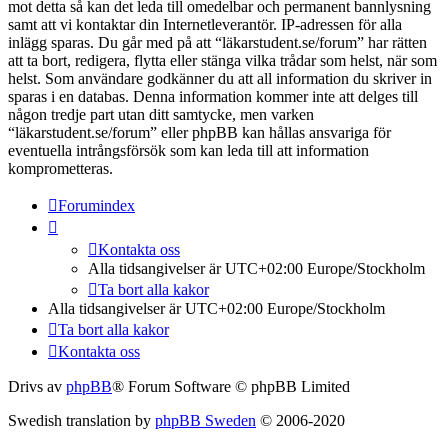
mot detta så kan det leda till omedelbar och permanent bannlysning
samt att vi kontaktar din Internetleverantör. IP-adressen för alla
inlägg sparas. Du går med på att “läkarstudent.se/forum” har rätten
att ta bort, redigera, flytta eller stänga vilka trådar som helst, när som
helst. Som användare godkänner du att all information du skriver in
sparas i en databas. Denna information kommer inte att delges till
någon tredje part utan ditt samtycke, men varken
“läkarstudent.se/forum” eller phpBB kan hållas ansvariga för
eventuella intrångsförsök som kan leda till att information
komprometteras.
Forumindex
Kontakta oss
Alla tidsangivelser är UTC+02:00 Europe/Stockholm
Ta bort alla kakor
Alla tidsangivelser är UTC+02:00 Europe/Stockholm
Ta bort alla kakor
Kontakta oss
Drivs av
phpBB
® Forum Software © phpBB Limited
Swedish translation by
phpBB Sweden
© 2006-2020