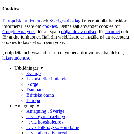
Cookies
Europeiska unionen
och
Sveriges riksdag
kräver att
alla
hemsidor
informerar läsare om
cookies
. Denna sajt använder cookies för
Google Analytics
, för att spara
döljande av notiser
, för
forumet
och
för andra funktioner. Ifall din webbläsare är inställd på att acceptera
cookies tolkas det som samtycke.
[ dölj detta och visa notiser i menyn nedanför vid nya händelser ]
läkarstudent.se
Utbildningar ▼
Sverige
Läkarstudier i utlandet
Norge
Danmark
Brittiska öarna
Europa
Antagning ▼
Antagning i Sverige
... via gymnasiebetyg
... via högskoleprov
... via folkhögskoleomdöme
... via alternativt urval