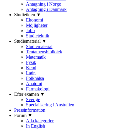
Antagning i Norge
Antagning i Danmark
Studietiden ▼
Ekonomi
Möjligheter
Jobb
Studieteknik
Studiematerial ▼
Studiematerial
Tentamensbibliotek
Matematik
Fysik
Kemi
Latin
Folkhälsa
Anatomi
Farmakologi
Efter examen ▼
Sverige
Specialisering i Australien
Pressinformation
Forum ▼
Alla kategorier
In English