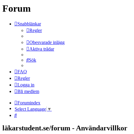
Forum
Snabblänkar
Regler
Obesvarade inlägg
Aktiva trådar
Sök
FAQ
Regler
Logga in
Bli medlem
Forumindex
Select Language
▼
Sök
läkarstudent.se/forum - Användarvillkor