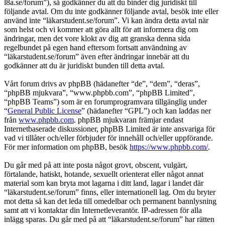
l8a.se/forum”), så godkänner du att du binder dig juridiskt till
följande avtal. Om du inte godkänner följande avtal, besök inte eller
använd inte “läkarstudent.se/forum”. Vi kan ändra detta avtal när
som helst och vi kommer att göra allt för att informera dig om
ändringar, men det vore klokt av dig att granska denna sida
regelbundet på egen hand eftersom fortsatt användning av
“läkarstudent.se/forum” även efter ändringar innebär att du
godkänner att du är juridiskt bunden till detta avtal.
Vårt forum drivs av phpBB (hädanefter “de”, “dem”, “deras”,
“phpBB mjukvara”, “www.phpbb.com”, “phpBB Limited”,
“phpBB Teams”) som är en forumprogramvara tillgänglig under
“
General Public License
” (hädanefter “GPL”) och kan laddas ner
från
www.phpbb.com
. phpBB mjukvaran främjar endast
Internetbaserade diskussioner, phpBB Limited är inte ansvariga för
vad vi tillåter och/eller förbjuder för innehåll och/eller uppförande.
För mer information om phpBB, besök
https://www.phpbb.com/
.
Du går med på att inte posta något grovt, obscent, vulgärt,
förtalande, hatiskt, hotande, sexuellt orienterat eller något annat
material som kan bryta mot lagarna i ditt land, lagar i landet där
“läkarstudent.se/forum” finns, eller internationell lag. Om du bryter
mot detta så kan det leda till omedelbar och permanent bannlysning
samt att vi kontaktar din Internetleverantör. IP-adressen för alla
inlägg sparas. Du går med på att “läkarstudent.se/forum” har rätten