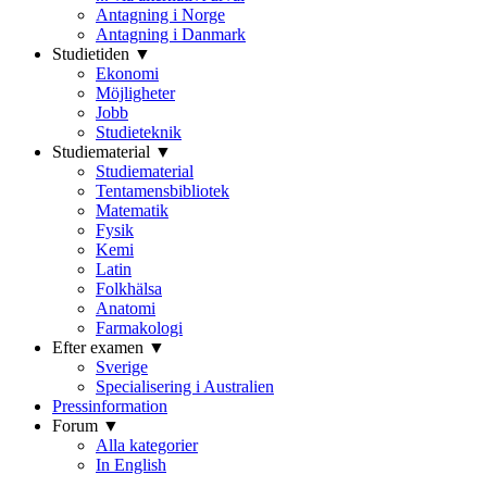
Antagning i Norge
Antagning i Danmark
Studietiden ▼
Ekonomi
Möjligheter
Jobb
Studieteknik
Studiematerial ▼
Studiematerial
Tentamensbibliotek
Matematik
Fysik
Kemi
Latin
Folkhälsa
Anatomi
Farmakologi
Efter examen ▼
Sverige
Specialisering i Australien
Pressinformation
Forum ▼
Alla kategorier
In English