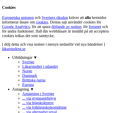
Cookies
Europeiska unionen
och
Sveriges riksdag
kräver att
alla
hemsidor
informerar läsare om
cookies
. Denna sajt använder cookies för
Google Analytics
, för att spara
döljande av notiser
, för
forumet
och
för andra funktioner. Ifall din webbläsare är inställd på att acceptera
cookies tolkas det som samtycke.
[ dölj detta och visa notiser i menyn nedanför vid nya händelser ]
läkarstudent.se
Utbildningar ▼
Sverige
Läkarstudier i utlandet
Norge
Danmark
Brittiska öarna
Europa
Antagning ▼
Antagning i Sverige
... via gymnasiebetyg
... via högskoleprov
... via folkhögskoleomdöme
... via alternativt urval