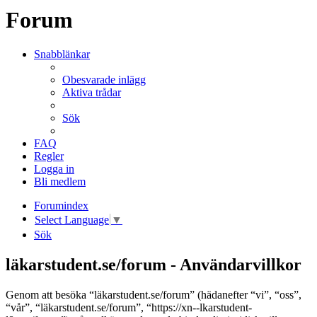
Forum
Snabblänkar
Obesvarade inlägg
Aktiva trådar
Sök
FAQ
Regler
Logga in
Bli medlem
Forumindex
Select Language
▼
Sök
läkarstudent.se/forum - Användarvillkor
Genom att besöka “läkarstudent.se/forum” (hädanefter “vi”, “oss”,
“vår”, “läkarstudent.se/forum”, “https://xn--lkarstudent-