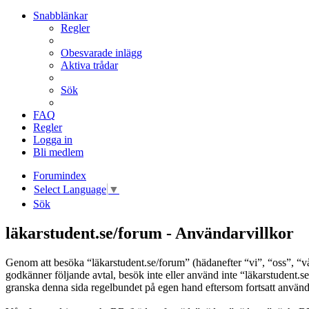
Snabblänkar
Regler
Obesvarade inlägg
Aktiva trådar
Sök
FAQ
Regler
Logga in
Bli medlem
Forumindex
Select Language
▼
Sök
läkarstudent.se/forum - Användarvillkor
Genom att besöka “läkarstudent.se/forum” (hädanefter “vi”, “oss”, “vår”
godkänner följande avtal, besök inte eller använd inte “läkarstudent.se
granska denna sida regelbundet på egen hand eftersom fortsatt användni