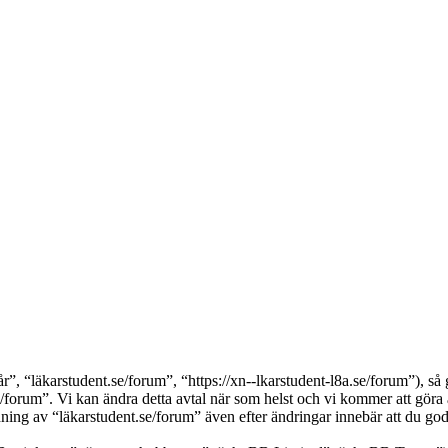
, “läkarstudent.se/forum”, “https://xn--lkarstudent-l8a.se/forum”), så g
/forum”. Vi kan ändra detta avtal när som helst och vi kommer att göra a
ng av “läkarstudent.se/forum” även efter ändringar innebär att du godkän