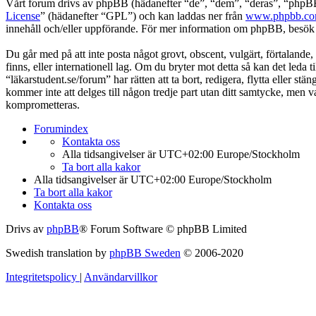
Vårt forum drivs av phpBB (hädanefter “de”, “dem”, “deras”, “ph
License
” (hädanefter “GPL”) och kan laddas ner från
www.phpbb.c
innehåll och/eller uppförande. För mer information om phpBB, besö
Du går med på att inte posta något grovt, obscent, vulgärt, förtalande, 
finns, eller internationell lag. Om du bryter mot detta så kan det leda
“läkarstudent.se/forum” har rätten att ta bort, redigera, flytta eller 
kommer inte att delges till någon tredje part utan ditt samtycke, men 
komprometteras.
Forumindex
Kontakta oss
Alla tidsangivelser är UTC+02:00 Europe/Stockholm
Ta bort alla kakor
Alla tidsangivelser är UTC+02:00 Europe/Stockholm
Ta bort alla kakor
Kontakta oss
Drivs av
phpBB
® Forum Software © phpBB Limited
Swedish translation by
phpBB Sweden
© 2006-2020
Integritetspolicy
|
Användarvillkor