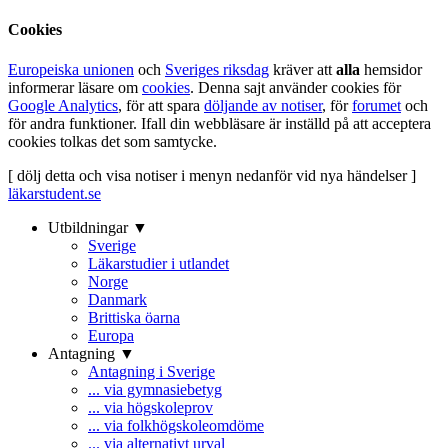
Cookies
Europeiska unionen
och
Sveriges riksdag
kräver att
alla
hemsidor
informerar läsare om
cookies
. Denna sajt använder cookies för
Google Analytics
, för att spara
döljande av notiser
, för
forumet
och
för andra funktioner. Ifall din webbläsare är inställd på att acceptera
cookies tolkas det som samtycke.
[ dölj detta och visa notiser i menyn nedanför vid nya händelser ]
läkarstudent.se
Utbildningar ▼
Sverige
Läkarstudier i utlandet
Norge
Danmark
Brittiska öarna
Europa
Antagning ▼
Antagning i Sverige
... via gymnasiebetyg
... via högskoleprov
... via folkhögskoleomdöme
... via alternativt urval