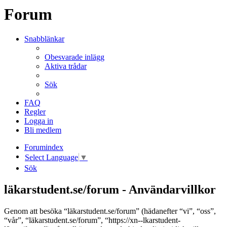
Forum
Snabblänkar
Obesvarade inlägg
Aktiva trådar
Sök
FAQ
Regler
Logga in
Bli medlem
Forumindex
Select Language
▼
Sök
läkarstudent.se/forum - Användarvillkor
Genom att besöka “läkarstudent.se/forum” (hädanefter “vi”, “oss”,
“vår”, “läkarstudent.se/forum”, “https://xn--lkarstudent-