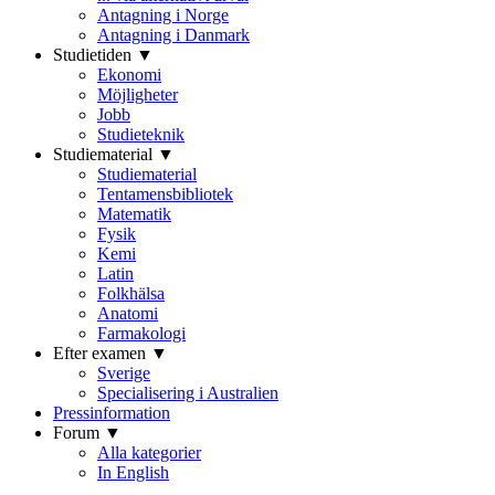
Antagning i Norge
Antagning i Danmark
Studietiden ▼
Ekonomi
Möjligheter
Jobb
Studieteknik
Studiematerial ▼
Studiematerial
Tentamensbibliotek
Matematik
Fysik
Kemi
Latin
Folkhälsa
Anatomi
Farmakologi
Efter examen ▼
Sverige
Specialisering i Australien
Pressinformation
Forum ▼
Alla kategorier
In English