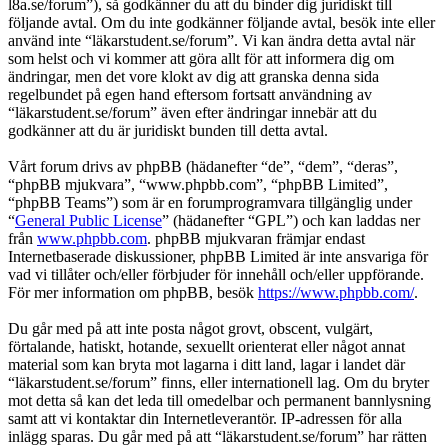
l8a.se/forum”), så godkänner du att du binder dig juridiskt till
följande avtal. Om du inte godkänner följande avtal, besök inte eller
använd inte “läkarstudent.se/forum”. Vi kan ändra detta avtal när
som helst och vi kommer att göra allt för att informera dig om
ändringar, men det vore klokt av dig att granska denna sida
regelbundet på egen hand eftersom fortsatt användning av
“läkarstudent.se/forum” även efter ändringar innebär att du
godkänner att du är juridiskt bunden till detta avtal.
Vårt forum drivs av phpBB (hädanefter “de”, “dem”, “deras”,
“phpBB mjukvara”, “www.phpbb.com”, “phpBB Limited”,
“phpBB Teams”) som är en forumprogramvara tillgänglig under
“
General Public License
” (hädanefter “GPL”) och kan laddas ner
från
www.phpbb.com
. phpBB mjukvaran främjar endast
Internetbaserade diskussioner, phpBB Limited är inte ansvariga för
vad vi tillåter och/eller förbjuder för innehåll och/eller uppförande.
För mer information om phpBB, besök
https://www.phpbb.com/
.
Du går med på att inte posta något grovt, obscent, vulgärt,
förtalande, hatiskt, hotande, sexuellt orienterat eller något annat
material som kan bryta mot lagarna i ditt land, lagar i landet där
“läkarstudent.se/forum” finns, eller internationell lag. Om du bryter
mot detta så kan det leda till omedelbar och permanent bannlysning
samt att vi kontaktar din Internetleverantör. IP-adressen för alla
inlägg sparas. Du går med på att “läkarstudent.se/forum” har rätten