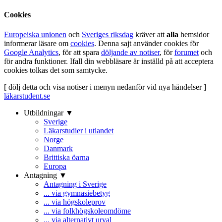
Cookies
Europeiska unionen
och
Sveriges riksdag
kräver att
alla
hemsidor
informerar läsare om
cookies
. Denna sajt använder cookies för
Google Analytics
, för att spara
döljande av notiser
, för
forumet
och
för andra funktioner. Ifall din webbläsare är inställd på att acceptera
cookies tolkas det som samtycke.
[ dölj detta och visa notiser i menyn nedanför vid nya händelser ]
läkarstudent.se
Utbildningar ▼
Sverige
Läkarstudier i utlandet
Norge
Danmark
Brittiska öarna
Europa
Antagning ▼
Antagning i Sverige
... via gymnasiebetyg
... via högskoleprov
... via folkhögskoleomdöme
... via alternativt urval