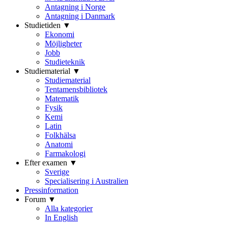
Antagning i Norge
Antagning i Danmark
Studietiden ▼
Ekonomi
Möjligheter
Jobb
Studieteknik
Studiematerial ▼
Studiematerial
Tentamensbibliotek
Matematik
Fysik
Kemi
Latin
Folkhälsa
Anatomi
Farmakologi
Efter examen ▼
Sverige
Specialisering i Australien
Pressinformation
Forum ▼
Alla kategorier
In English