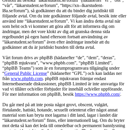
Genom att besöka “läkarstudent.se/forum” (hädanefter “vi”, “oss”,
“vår”, “läkarstudent.se/forum”, “https://xn--lkarstudent-
l8a.se/forum”), så godkänner du att du binder dig juridiskt till
följande avtal. Om du inte godkänner följande avtal, besök inte eller
använd inte “läkarstudent.se/forum”. Vi kan ändra detta avtal när
som helst och vi kommer att göra allt för att informera dig om
ändringar, men det vore klokt av dig att granska denna sida
regelbundet på egen hand eftersom fortsatt användning av
“läkarstudent.se/forum” även efter ändringar innebär att du
godkänner att du är juridiskt bunden till detta avtal.
Vårt forum drivs av phpBB (hädanefter “de”, “dem”, “deras”,
“phpBB mjukvara”, “www.phpbb.com”, “phpBB Limited”,
“phpBB Teams”) som är en forumprogramvara tillgänglig under
“
General Public License
” (hädanefter “GPL”) och kan laddas ner
från
www.phpbb.com
. phpBB mjukvaran främjar endast
Internetbaserade diskussioner, phpBB Limited är inte ansvariga för
vad vi tillåter och/eller förbjuder för innehåll och/eller uppförande.
För mer information om phpBB, besök
https://www.phpbb.com/
.
Du går med på att inte posta något grovt, obscent, vulgärt,
förtalande, hatiskt, hotande, sexuellt orienterat eller något annat
material som kan bryta mot lagarna i ditt land, lagar i landet där
“läkarstudent.se/forum” finns, eller internationell lag. Om du bryter
mot detta så kan det leda till omedelbar och permanent bannlysning