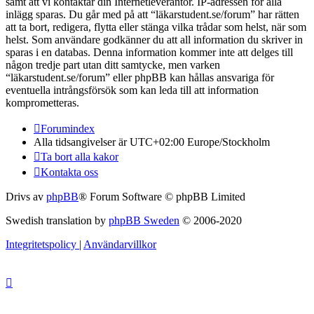
samt att vi kontaktar din Internetleverantör. IP-adressen för alla
inlägg sparas. Du går med på att “läkarstudent.se/forum” har rätten
att ta bort, redigera, flytta eller stänga vilka trådar som helst, när som
helst. Som användare godkänner du att all information du skriver in
sparas i en databas. Denna information kommer inte att delges till
någon tredje part utan ditt samtycke, men varken
“läkarstudent.se/forum” eller phpBB kan hållas ansvariga för
eventuella intrångsförsök som kan leda till att information
komprometteras.
Forumindex
Alla tidsangivelser är UTC+02:00 Europe/Stockholm
Ta bort alla kakor
Kontakta oss
Drivs av
phpBB
® Forum Software © phpBB Limited
Swedish translation by
phpBB Sweden
© 2006-2020
Integritetspolicy
|
Användarvillkor