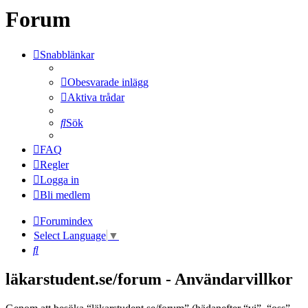
Forum
Snabblänkar
Obesvarade inlägg
Aktiva trådar
Sök
FAQ
Regler
Logga in
Bli medlem
Forumindex
Select Language
▼
Sök
läkarstudent.se/forum - Användarvillkor