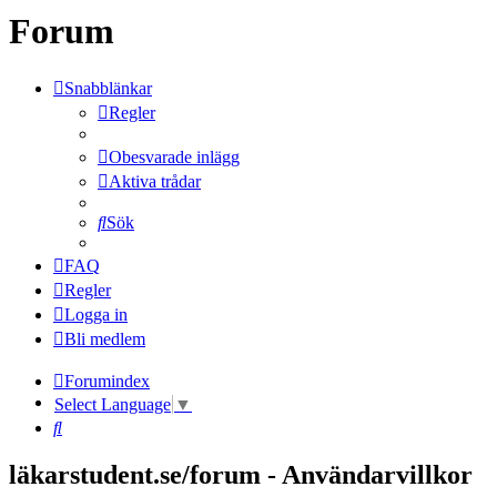
Forum
Snabblänkar
Regler
Obesvarade inlägg
Aktiva trådar
Sök
FAQ
Regler
Logga in
Bli medlem
Forumindex
Select Language
▼
Sök
läkarstudent.se/forum - Användarvillkor