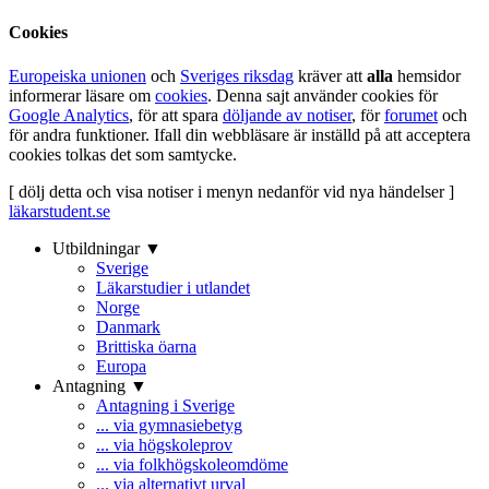
Cookies
Europeiska unionen
och
Sveriges riksdag
kräver att
alla
hemsidor
informerar läsare om
cookies
. Denna sajt använder cookies för
Google Analytics
, för att spara
döljande av notiser
, för
forumet
och
för andra funktioner. Ifall din webbläsare är inställd på att acceptera
cookies tolkas det som samtycke.
[ dölj detta och visa notiser i menyn nedanför vid nya händelser ]
läkarstudent.se
Utbildningar ▼
Sverige
Läkarstudier i utlandet
Norge
Danmark
Brittiska öarna
Europa
Antagning ▼
Antagning i Sverige
... via gymnasiebetyg
... via högskoleprov
... via folkhögskoleomdöme
... via alternativt urval