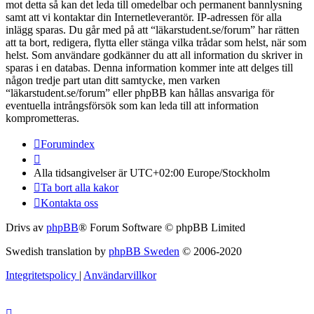
mot detta så kan det leda till omedelbar och permanent bannlysning
samt att vi kontaktar din Internetleverantör. IP-adressen för alla
inlägg sparas. Du går med på att “läkarstudent.se/forum” har rätten
att ta bort, redigera, flytta eller stänga vilka trådar som helst, när som
helst. Som användare godkänner du att all information du skriver in
sparas i en databas. Denna information kommer inte att delges till
någon tredje part utan ditt samtycke, men varken
“läkarstudent.se/forum” eller phpBB kan hållas ansvariga för
eventuella intrångsförsök som kan leda till att information
komprometteras.
Forumindex
Alla tidsangivelser är UTC+02:00 Europe/Stockholm
Ta bort alla kakor
Kontakta oss
Drivs av
phpBB
® Forum Software © phpBB Limited
Swedish translation by
phpBB Sweden
© 2006-2020
Integritetspolicy
|
Användarvillkor