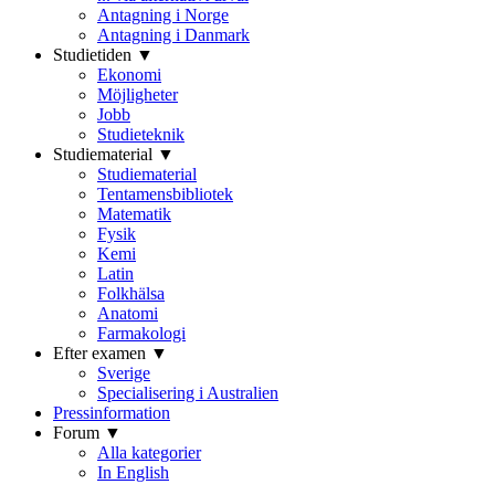
Antagning i Norge
Antagning i Danmark
Studietiden ▼
Ekonomi
Möjligheter
Jobb
Studieteknik
Studiematerial ▼
Studiematerial
Tentamensbibliotek
Matematik
Fysik
Kemi
Latin
Folkhälsa
Anatomi
Farmakologi
Efter examen ▼
Sverige
Specialisering i Australien
Pressinformation
Forum ▼
Alla kategorier
In English