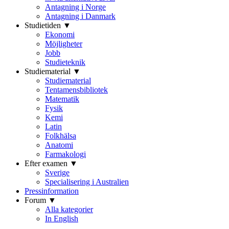
Antagning i Norge
Antagning i Danmark
Studietiden ▼
Ekonomi
Möjligheter
Jobb
Studieteknik
Studiematerial ▼
Studiematerial
Tentamensbibliotek
Matematik
Fysik
Kemi
Latin
Folkhälsa
Anatomi
Farmakologi
Efter examen ▼
Sverige
Specialisering i Australien
Pressinformation
Forum ▼
Alla kategorier
In English