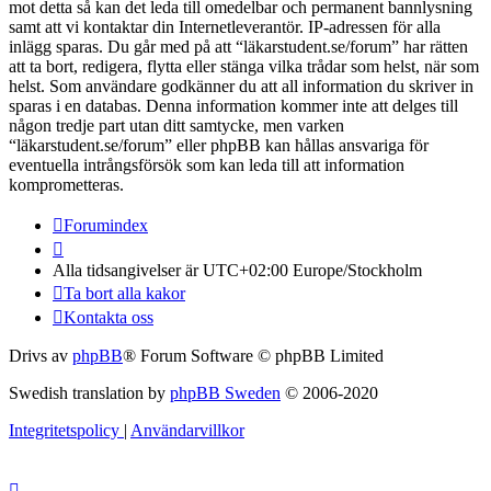
mot detta så kan det leda till omedelbar och permanent bannlysning
samt att vi kontaktar din Internetleverantör. IP-adressen för alla
inlägg sparas. Du går med på att “läkarstudent.se/forum” har rätten
att ta bort, redigera, flytta eller stänga vilka trådar som helst, när som
helst. Som användare godkänner du att all information du skriver in
sparas i en databas. Denna information kommer inte att delges till
någon tredje part utan ditt samtycke, men varken
“läkarstudent.se/forum” eller phpBB kan hållas ansvariga för
eventuella intrångsförsök som kan leda till att information
komprometteras.
Forumindex
Alla tidsangivelser är UTC+02:00 Europe/Stockholm
Ta bort alla kakor
Kontakta oss
Drivs av
phpBB
® Forum Software © phpBB Limited
Swedish translation by
phpBB Sweden
© 2006-2020
Integritetspolicy
|
Användarvillkor