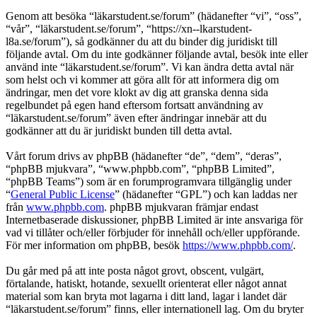
Genom att besöka “läkarstudent.se/forum” (hädanefter “vi”, “oss”,
“vår”, “läkarstudent.se/forum”, “https://xn--lkarstudent-
l8a.se/forum”), så godkänner du att du binder dig juridiskt till
följande avtal. Om du inte godkänner följande avtal, besök inte eller
använd inte “läkarstudent.se/forum”. Vi kan ändra detta avtal när
som helst och vi kommer att göra allt för att informera dig om
ändringar, men det vore klokt av dig att granska denna sida
regelbundet på egen hand eftersom fortsatt användning av
“läkarstudent.se/forum” även efter ändringar innebär att du
godkänner att du är juridiskt bunden till detta avtal.
Vårt forum drivs av phpBB (hädanefter “de”, “dem”, “deras”,
“phpBB mjukvara”, “www.phpbb.com”, “phpBB Limited”,
“phpBB Teams”) som är en forumprogramvara tillgänglig under
“
General Public License
” (hädanefter “GPL”) och kan laddas ner
från
www.phpbb.com
. phpBB mjukvaran främjar endast
Internetbaserade diskussioner, phpBB Limited är inte ansvariga för
vad vi tillåter och/eller förbjuder för innehåll och/eller uppförande.
För mer information om phpBB, besök
https://www.phpbb.com/
.
Du går med på att inte posta något grovt, obscent, vulgärt,
förtalande, hatiskt, hotande, sexuellt orienterat eller något annat
material som kan bryta mot lagarna i ditt land, lagar i landet där
“läkarstudent.se/forum” finns, eller internationell lag. Om du bryter