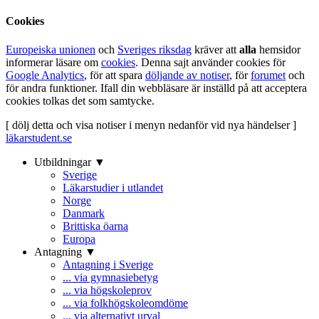
Cookies
Europeiska unionen
och
Sveriges riksdag
kräver att
alla
hemsidor
informerar läsare om
cookies
. Denna sajt använder cookies för
Google Analytics
, för att spara
döljande av notiser
, för
forumet
och
för andra funktioner. Ifall din webbläsare är inställd på att acceptera
cookies tolkas det som samtycke.
[ dölj detta och visa notiser i menyn nedanför vid nya händelser ]
läkarstudent.se
Utbildningar ▼
Sverige
Läkarstudier i utlandet
Norge
Danmark
Brittiska öarna
Europa
Antagning ▼
Antagning i Sverige
... via gymnasiebetyg
... via högskoleprov
... via folkhögskoleomdöme
... via alternativt urval