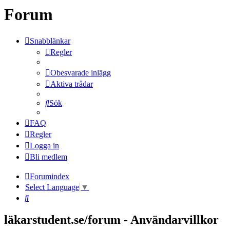
Forum
Snabblänkar
Regler
Obesvarade inlägg
Aktiva trådar
Sök
FAQ
Regler
Logga in
Bli medlem
Forumindex
Select Language
▼
Sök
läkarstudent.se/forum - Användarvillkor