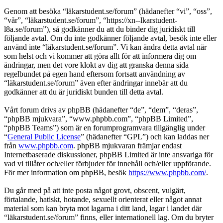
Genom att besöka “läkarstudent.se/forum” (hädanefter “vi”, “oss”,
“vår”, “läkarstudent.se/forum”, “https://xn--lkarstudent-
l8a.se/forum”), så godkänner du att du binder dig juridiskt till
följande avtal. Om du inte godkänner följande avtal, besök inte eller
använd inte “läkarstudent.se/forum”. Vi kan ändra detta avtal när
som helst och vi kommer att göra allt för att informera dig om
ändringar, men det vore klokt av dig att granska denna sida
regelbundet på egen hand eftersom fortsatt användning av
“läkarstudent.se/forum” även efter ändringar innebär att du
godkänner att du är juridiskt bunden till detta avtal.
Vårt forum drivs av phpBB (hädanefter “de”, “dem”, “deras”,
“phpBB mjukvara”, “www.phpbb.com”, “phpBB Limited”,
“phpBB Teams”) som är en forumprogramvara tillgänglig under
“
General Public License
” (hädanefter “GPL”) och kan laddas ner
från
www.phpbb.com
. phpBB mjukvaran främjar endast
Internetbaserade diskussioner, phpBB Limited är inte ansvariga för
vad vi tillåter och/eller förbjuder för innehåll och/eller uppförande.
För mer information om phpBB, besök
https://www.phpbb.com/
.
Du går med på att inte posta något grovt, obscent, vulgärt,
förtalande, hatiskt, hotande, sexuellt orienterat eller något annat
material som kan bryta mot lagarna i ditt land, lagar i landet där
“läkarstudent.se/forum” finns, eller internationell lag. Om du bryter