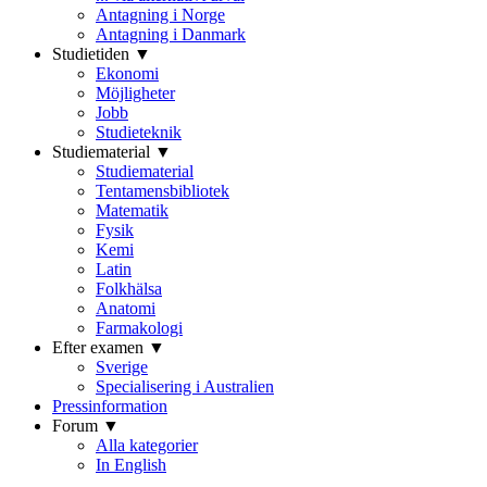
Antagning i Norge
Antagning i Danmark
Studietiden ▼
Ekonomi
Möjligheter
Jobb
Studieteknik
Studiematerial ▼
Studiematerial
Tentamensbibliotek
Matematik
Fysik
Kemi
Latin
Folkhälsa
Anatomi
Farmakologi
Efter examen ▼
Sverige
Specialisering i Australien
Pressinformation
Forum ▼
Alla kategorier
In English