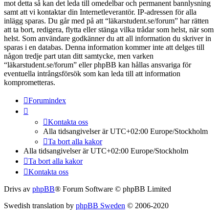
mot detta så kan det leda till omedelbar och permanent bannlysning
samt att vi kontaktar din Internetleverantör. IP-adressen för alla
inlägg sparas. Du går med på att “läkarstudent.se/forum” har rätten
att ta bort, redigera, flytta eller stänga vilka trådar som helst, när som
helst. Som användare godkänner du att all information du skriver in
sparas i en databas. Denna information kommer inte att delges till
någon tredje part utan ditt samtycke, men varken
“läkarstudent.se/forum” eller phpBB kan hållas ansvariga för
eventuella intrångsförsök som kan leda till att information
komprometteras.
Forumindex
Kontakta oss
Alla tidsangivelser är UTC+02:00 Europe/Stockholm
Ta bort alla kakor
Alla tidsangivelser är UTC+02:00 Europe/Stockholm
Ta bort alla kakor
Kontakta oss
Drivs av
phpBB
® Forum Software © phpBB Limited
Swedish translation by
phpBB Sweden
© 2006-2020