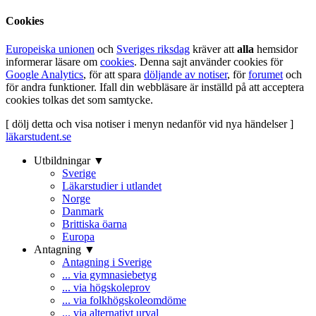
Cookies
Europeiska unionen
och
Sveriges riksdag
kräver att
alla
hemsidor
informerar läsare om
cookies
. Denna sajt använder cookies för
Google Analytics
, för att spara
döljande av notiser
, för
forumet
och
för andra funktioner. Ifall din webbläsare är inställd på att acceptera
cookies tolkas det som samtycke.
[ dölj detta och visa notiser i menyn nedanför vid nya händelser ]
läkarstudent.se
Utbildningar ▼
Sverige
Läkarstudier i utlandet
Norge
Danmark
Brittiska öarna
Europa
Antagning ▼
Antagning i Sverige
... via gymnasiebetyg
... via högskoleprov
... via folkhögskoleomdöme
... via alternativt urval