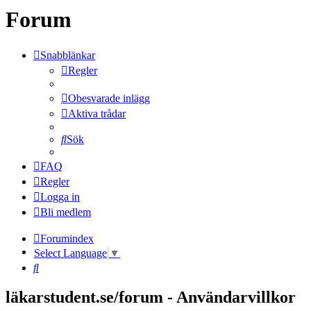
Forum
Snabblänkar
Regler
Obesvarade inlägg
Aktiva trådar
Sök
FAQ
Regler
Logga in
Bli medlem
Forumindex
Select Language
▼
Sök
läkarstudent.se/forum - Användarvillkor