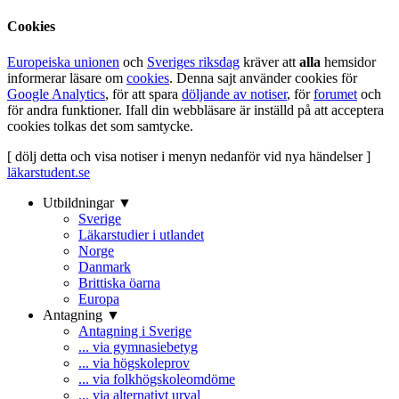
Cookies
Europeiska unionen
och
Sveriges riksdag
kräver att
alla
hemsidor
informerar läsare om
cookies
. Denna sajt använder cookies för
Google Analytics
, för att spara
döljande av notiser
, för
forumet
och
för andra funktioner. Ifall din webbläsare är inställd på att acceptera
cookies tolkas det som samtycke.
[ dölj detta och visa notiser i menyn nedanför vid nya händelser ]
läkarstudent.se
Utbildningar ▼
Sverige
Läkarstudier i utlandet
Norge
Danmark
Brittiska öarna
Europa
Antagning ▼
Antagning i Sverige
... via gymnasiebetyg
... via högskoleprov
... via folkhögskoleomdöme
... via alternativt urval