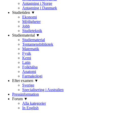
Antagning i Norge
Antagning i Danmark
Studietiden ▼
Ekonomi
Möjligheter
Jobb
Studieteknik
Studiematerial ▼
Studiematerial
Tentamensbibliotek
Matematik
Fysik
Kemi
Latin
Folkhälsa
Anatomi
Farmakologi
Efter examen ▼
Sverige
Specialisering i Australien
Pressinformation
Forum ▼
Alla kategorier
In English