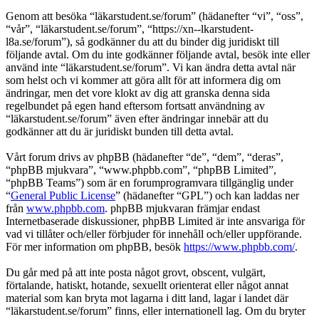
Genom att besöka “läkarstudent.se/forum” (hädanefter “vi”, “oss”,
“vår”, “läkarstudent.se/forum”, “https://xn--lkarstudent-
l8a.se/forum”), så godkänner du att du binder dig juridiskt till
följande avtal. Om du inte godkänner följande avtal, besök inte eller
använd inte “läkarstudent.se/forum”. Vi kan ändra detta avtal när
som helst och vi kommer att göra allt för att informera dig om
ändringar, men det vore klokt av dig att granska denna sida
regelbundet på egen hand eftersom fortsatt användning av
“läkarstudent.se/forum” även efter ändringar innebär att du
godkänner att du är juridiskt bunden till detta avtal.
Vårt forum drivs av phpBB (hädanefter “de”, “dem”, “deras”,
“phpBB mjukvara”, “www.phpbb.com”, “phpBB Limited”,
“phpBB Teams”) som är en forumprogramvara tillgänglig under
“
General Public License
” (hädanefter “GPL”) och kan laddas ner
från
www.phpbb.com
. phpBB mjukvaran främjar endast
Internetbaserade diskussioner, phpBB Limited är inte ansvariga för
vad vi tillåter och/eller förbjuder för innehåll och/eller uppförande.
För mer information om phpBB, besök
https://www.phpbb.com/
.
Du går med på att inte posta något grovt, obscent, vulgärt,
förtalande, hatiskt, hotande, sexuellt orienterat eller något annat
material som kan bryta mot lagarna i ditt land, lagar i landet där
“läkarstudent.se/forum” finns, eller internationell lag. Om du bryter