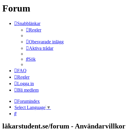
Forum
Snabblänkar
Regler
Obesvarade inlägg
Aktiva trådar
Sök
FAQ
Regler
Logga in
Bli medlem
Forumindex
Select Language
▼
Sök
läkarstudent.se/forum - Användarvillkor