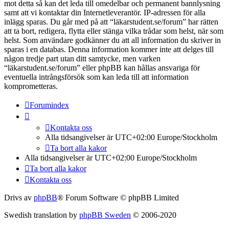
mot detta så kan det leda till omedelbar och permanent bannlysning
samt att vi kontaktar din Internetleverantör. IP-adressen för alla
inlägg sparas. Du går med på att “läkarstudent.se/forum” har rätten
att ta bort, redigera, flytta eller stänga vilka trådar som helst, när som
helst. Som användare godkänner du att all information du skriver in
sparas i en databas. Denna information kommer inte att delges till
någon tredje part utan ditt samtycke, men varken
“läkarstudent.se/forum” eller phpBB kan hållas ansvariga för
eventuella intrångsförsök som kan leda till att information
komprometteras.
Forumindex
Kontakta oss
Alla tidsangivelser är UTC+02:00 Europe/Stockholm
Ta bort alla kakor
Alla tidsangivelser är UTC+02:00 Europe/Stockholm
Ta bort alla kakor
Kontakta oss
Drivs av
phpBB
® Forum Software © phpBB Limited
Swedish translation by
phpBB Sweden
© 2006-2020