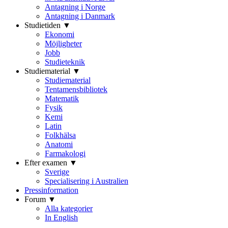
Antagning i Norge
Antagning i Danmark
Studietiden ▼
Ekonomi
Möjligheter
Jobb
Studieteknik
Studiematerial ▼
Studiematerial
Tentamensbibliotek
Matematik
Fysik
Kemi
Latin
Folkhälsa
Anatomi
Farmakologi
Efter examen ▼
Sverige
Specialisering i Australien
Pressinformation
Forum ▼
Alla kategorier
In English