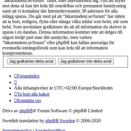
“läkarstudent.se/forum” finns, eller internationell lag. Om du bryter
mot detta så kan det leda till omedelbar och permanent bannlysning
samt att vi kontaktar din Internetleverantör. IP-adressen för alla
inlägg sparas. Du går med på att “läkarstudent.se/forum” har rätten
att ta bort, redigera, flytta eller stänga vilka trådar som helst, när som
helst. Som användare godkänner du att all information du skriver in
sparas i en databas. Denna information kommer inte att delges till
någon tredje part utan ditt samtycke, men varken
“läkarstudent.se/forum” eller phpBB kan hållas ansvariga för
eventuella intrångsförsök som kan leda till att information
komprometteras.
Forumindex
Alla tidsangivelser är UTC+02:00 Europe/Stockholm
Ta bort alla kakor
Kontakta oss
Drivs av
phpBB
® Forum Software © phpBB Limited
Swedish translation by
phpBB Sweden
© 2006-2020
Integritetspolicy
|
Användarvillkor