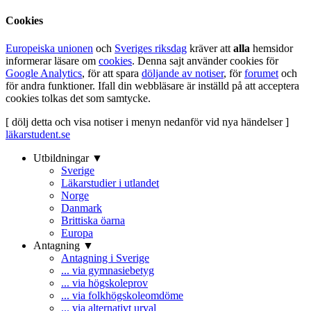
Cookies
Europeiska unionen
och
Sveriges riksdag
kräver att
alla
hemsidor
informerar läsare om
cookies
. Denna sajt använder cookies för
Google Analytics
, för att spara
döljande av notiser
, för
forumet
och
för andra funktioner. Ifall din webbläsare är inställd på att acceptera
cookies tolkas det som samtycke.
[ dölj detta och visa notiser i menyn nedanför vid nya händelser ]
läkarstudent.se
Utbildningar ▼
Sverige
Läkarstudier i utlandet
Norge
Danmark
Brittiska öarna
Europa
Antagning ▼
Antagning i Sverige
... via gymnasiebetyg
... via högskoleprov
... via folkhögskoleomdöme
... via alternativt urval