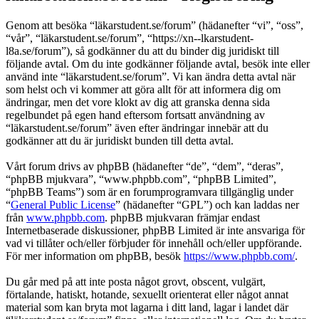
Genom att besöka “läkarstudent.se/forum” (hädanefter “vi”, “oss”,
“vår”, “läkarstudent.se/forum”, “https://xn--lkarstudent-
l8a.se/forum”), så godkänner du att du binder dig juridiskt till
följande avtal. Om du inte godkänner följande avtal, besök inte eller
använd inte “läkarstudent.se/forum”. Vi kan ändra detta avtal när
som helst och vi kommer att göra allt för att informera dig om
ändringar, men det vore klokt av dig att granska denna sida
regelbundet på egen hand eftersom fortsatt användning av
“läkarstudent.se/forum” även efter ändringar innebär att du
godkänner att du är juridiskt bunden till detta avtal.
Vårt forum drivs av phpBB (hädanefter “de”, “dem”, “deras”,
“phpBB mjukvara”, “www.phpbb.com”, “phpBB Limited”,
“phpBB Teams”) som är en forumprogramvara tillgänglig under
“
General Public License
” (hädanefter “GPL”) och kan laddas ner
från
www.phpbb.com
. phpBB mjukvaran främjar endast
Internetbaserade diskussioner, phpBB Limited är inte ansvariga för
vad vi tillåter och/eller förbjuder för innehåll och/eller uppförande.
För mer information om phpBB, besök
https://www.phpbb.com/
.
Du går med på att inte posta något grovt, obscent, vulgärt,
förtalande, hatiskt, hotande, sexuellt orienterat eller något annat
material som kan bryta mot lagarna i ditt land, lagar i landet där