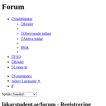
Forum
Snabblänkar
Regler
Obesvarade inlägg
Aktiva trådar
Sök
FAQ
Regler
Logga in
Forumindex
Select Language
▼
Sök
Språk:
läkarstudent.se/forum - Registrering