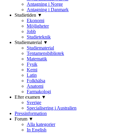
Antagning i Norge
Antagning i Danmark
Studietiden ▼
Ekonomi
Möjligheter
Jobb
Studieteknik
Studiematerial ▼
Studiematerial
Tentamensbibliotek
Matematik
Fysik
Kemi
Latin
Folkhälsa
Anatomi
Farmakologi
Efter examen ▼
Sverige
Specialisering i Australien
Pressinformation
Forum ▼
Alla kategorier
In English