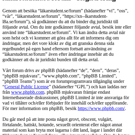
Genom att besöka “läkarstudent.se/forum” (hädanefter “vi”, “oss”,
“vår”, “läkarstudent.se/forum”, “https://xn--lkarstudent-
l8a.se/forum”), så godkänner du att du binder dig juridiskt till
följande avtal. Om du inte godkänner följande avtal, besök inte eller
använd inte “läkarstudent.se/forum”. Vi kan ändra detta avtal när
som helst och vi kommer att göra allt för att informera dig om
ändringar, men det vore klokt av dig att granska denna sida
regelbundet på egen hand eftersom fortsatt användning av
“läkarstudent.se/forum” även efter ändringar innebär att du
godkänner att du är juridiskt bunden till detta avtal.
Vårt forum drivs av phpBB (hädanefter “de”, “dem”, “deras”,
“phpBB mjukvara”, “www.phpbb.com”, “phpBB Limited”,
“phpBB Teams”) som är en forumprogramvara tillgänglig under
“
General Public License
” (hädanefter “GPL”) och kan laddas ner
från
www.phpbb.com
. phpBB mjukvaran främjar endast
Internetbaserade diskussioner, phpBB Limited är inte ansvariga för
vad vi tillåter och/eller förbjuder för innehåll och/eller uppförande.
För mer information om phpBB, besök
https://www.phpbb.com/
.
Du går med på att inte posta något grovt, obscent, vulgärt,
förtalande, hatiskt, hotande, sexuellt orienterat eller något annat
material som kan bryta mot lagarna i ditt land, lagar i landet där