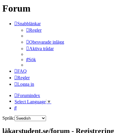
Forum
Snabblänkar
Regler
Obesvarade inlägg
Aktiva trådar
Sök
FAQ
Regler
Logga in
Forumindex
Select Language
▼
Sök
Språk:
läkarstudent.se/forum - Registrering