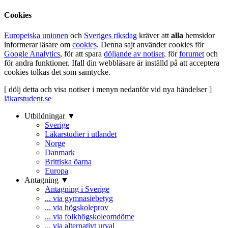
Cookies
Europeiska unionen
och
Sveriges riksdag
kräver att
alla
hemsidor
informerar läsare om
cookies
. Denna sajt använder cookies för
Google Analytics
, för att spara
döljande av notiser
, för
forumet
och
för andra funktioner. Ifall din webbläsare är inställd på att acceptera
cookies tolkas det som samtycke.
[ dölj detta och visa notiser i menyn nedanför vid nya händelser ]
läkarstudent.se
Utbildningar ▼
Sverige
Läkarstudier i utlandet
Norge
Danmark
Brittiska öarna
Europa
Antagning ▼
Antagning i Sverige
... via gymnasiebetyg
... via högskoleprov
... via folkhögskoleomdöme
... via alternativt urval