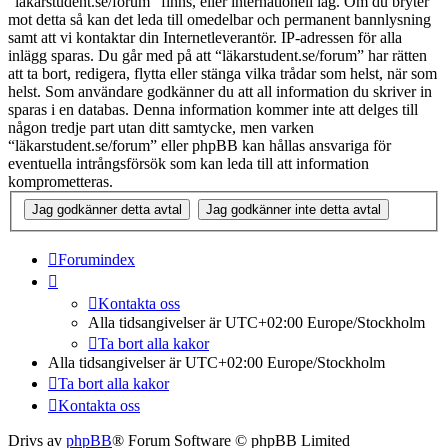
“läkarstudent.se/forum” finns, eller internationell lag. Om du bryter
mot detta så kan det leda till omedelbar och permanent bannlysning
samt att vi kontaktar din Internetleverantör. IP-adressen för alla
inlägg sparas. Du går med på att “läkarstudent.se/forum” har rätten
att ta bort, redigera, flytta eller stänga vilka trådar som helst, när som
helst. Som användare godkänner du att all information du skriver in
sparas i en databas. Denna information kommer inte att delges till
någon tredje part utan ditt samtycke, men varken
“läkarstudent.se/forum” eller phpBB kan hållas ansvariga för
eventuella intrångsförsök som kan leda till att information
komprometteras.
Forumindex
Kontakta oss
Alla tidsangivelser är UTC+02:00 Europe/Stockholm
Ta bort alla kakor
Alla tidsangivelser är UTC+02:00 Europe/Stockholm
Ta bort alla kakor
Kontakta oss
Drivs av
phpBB
® Forum Software © phpBB Limited