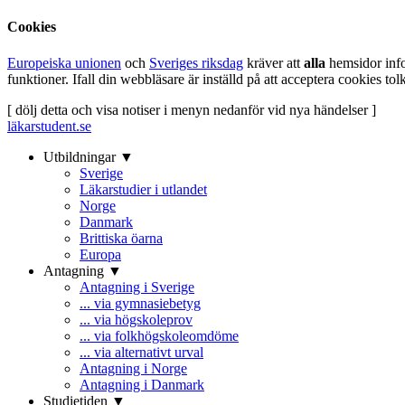
Cookies
Europeiska unionen
och
Sveriges riksdag
kräver att
alla
hemsidor inf
funktioner. Ifall din webbläsare är inställd på att acceptera cookies t
[ dölj detta och visa notiser i menyn nedanför vid nya händelser ]
läkarstudent.se
Utbildningar ▼
Sverige
Läkarstudier i utlandet
Norge
Danmark
Brittiska öarna
Europa
Antagning ▼
Antagning i Sverige
... via gymnasiebetyg
... via högskoleprov
... via folkhögskoleomdöme
... via alternativt urval
Antagning i Norge
Antagning i Danmark
Studietiden ▼