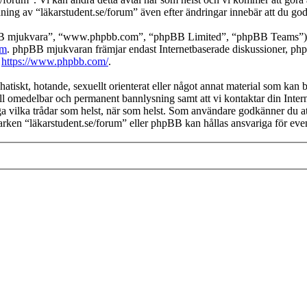
ng av “läkarstudent.se/forum” även efter ändringar innebär att du godkän
pBB mjukvara”, “www.phpbb.com”, “phpBB Limited”, “phpBB Teams”) s
om
. phpBB mjukvaran främjar endast Internetbaserade diskussioner, phpBB
k
https://www.phpbb.com/
.
hatiskt, hotande, sexuellt orienterat eller något annat material som kan b
 till omedelbar och permanent bannlysning samt att vi kontaktar din Inter
stänga vilka trådar som helst, när som helst. Som användare godkänner du a
varken “läkarstudent.se/forum” eller phpBB kan hållas ansvariga för even