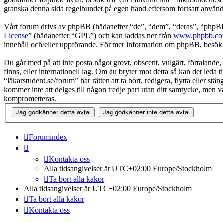
granska denna sida regelbundet på egen hand eftersom fortsatt användni
Vårt forum drivs av phpBB (hädanefter “de”, “dem”, “deras”, “ph
License
” (hädanefter “GPL”) och kan laddas ner från
www.phpbb.c
innehåll och/eller uppförande. För mer information om phpBB, besö
Du går med på att inte posta något grovt, obscent, vulgärt, förtalande, 
finns, eller internationell lag. Om du bryter mot detta så kan det leda
“läkarstudent.se/forum” har rätten att ta bort, redigera, flytta eller 
kommer inte att delges till någon tredje part utan ditt samtycke, men 
komprometteras.
Forumindex
Kontakta oss
Alla tidsangivelser är UTC+02:00 Europe/Stockholm
Ta bort alla kakor
Alla tidsangivelser är UTC+02:00 Europe/Stockholm
Ta bort alla kakor
Kontakta oss