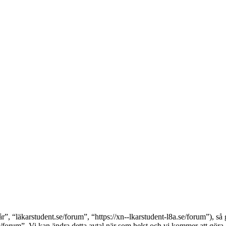
, “läkarstudent.se/forum”, “https://xn--lkarstudent-l8a.se/forum”), så g
/forum”. Vi kan ändra detta avtal när som helst och vi kommer att göra a