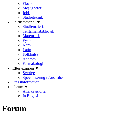
Ekonomi
Möjligheter
Jobb
Studieteknik
Studiematerial ▼
Studiematerial
Tentamensbibliotek
Matematik
Fysik
Kemi
Latin
Folkhälsa
Anatomi
Farmakologi
Efter examen ▼
Sverige
Specialisering i Australien
Pressinformation
Forum ▼
Alla kategorier
In English
Forum