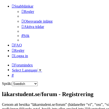
Snabblänkar
Regler
Obesvarade inlägg
Aktiva trådar
Sök
FAQ
Regler
Logga in
Forumindex
Select Language
▼
Sök
Språk:
läkarstudent.se/forum - Registrering
Genom att besöka “läkarstudent.se/forum” (hädanefter “vi”, “oss”, “vår”
godkänner följande avtal, besök inte eller använd inte “läkarstudent.se