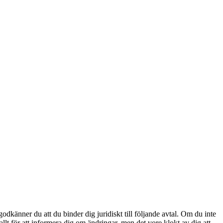
odkänner du att du binder dig juridiskt till följande avtal. Om du inte
llt för att informera dig om ändringar, men det vore klokt av dig att