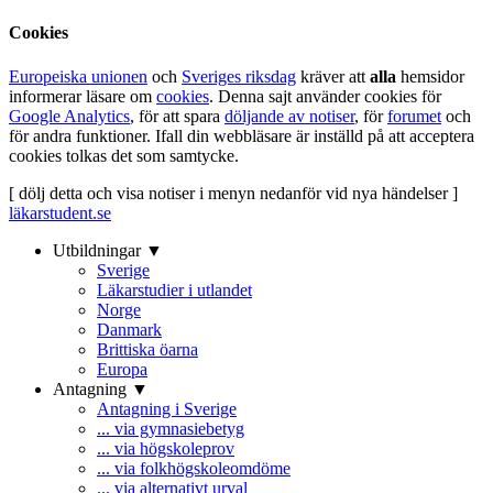
Cookies
Europeiska unionen
och
Sveriges riksdag
kräver att
alla
hemsidor
informerar läsare om
cookies
. Denna sajt använder cookies för
Google Analytics
, för att spara
döljande av notiser
, för
forumet
och
för andra funktioner. Ifall din webbläsare är inställd på att acceptera
cookies tolkas det som samtycke.
[ dölj detta och visa notiser i menyn nedanför vid nya händelser ]
läkarstudent.se
Utbildningar ▼
Sverige
Läkarstudier i utlandet
Norge
Danmark
Brittiska öarna
Europa
Antagning ▼
Antagning i Sverige
... via gymnasiebetyg
... via högskoleprov
... via folkhögskoleomdöme
... via alternativt urval