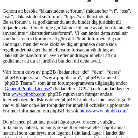
Genom att besöka “läkarstudent.se/forum” (hädanefter “vi”, “oss”,
“vår”, “läkarstudent.se/forum”, “https://xn--lkarstudent-
l8a.se/forum”), så godkänner du att du binder dig juridiskt till
följande avtal. Om du inte godkänner följande avtal, besök inte eller
använd inte “läkarstudent.se/forum”. Vi kan ändra detta avtal när
som helst och vi kommer att göra allt för att informera dig om
ändringar, men det vore klokt av dig att granska denna sida
regelbundet på egen hand eftersom fortsatt användning av
“läkarstudent.se/forum” även efter ändringar innebär att du
godkänner att du är juridiskt bunden till detta avtal.
Vårt forum drivs av phpBB (hädanefter “de”, “dem”, “deras”,
“phpBB mjukvara”, “www.phpbb.com”, “phpBB Limited”,
“phpBB Teams”) som är en forumprogramvara tillgänglig under
“
General Public License
” (hädanefter “GPL”) och kan laddas ner
från
www.phpbb.com
. phpBB mjukvaran främjar endast
Internetbaserade diskussioner, phpBB Limited är inte ansvariga för
vad vi tillåter och/eller förbjuder för innehåll och/eller uppförande.
För mer information om phpBB, besök
https://www.phpbb.com/
.
Du går med på att inte posta något grovt, obscent, vulgärt,
förtalande, hatiskt, hotande, sexuellt orienterat eller något annat
material som kan bryta mot lagarna i ditt land, lagar i landet där