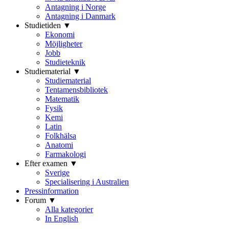
Antagning i Norge
Antagning i Danmark
Studietiden ▼
Ekonomi
Möjligheter
Jobb
Studieteknik
Studiematerial ▼
Studiematerial
Tentamensbibliotek
Matematik
Fysik
Kemi
Latin
Folkhälsa
Anatomi
Farmakologi
Efter examen ▼
Sverige
Specialisering i Australien
Pressinformation
Forum ▼
Alla kategorier
In English