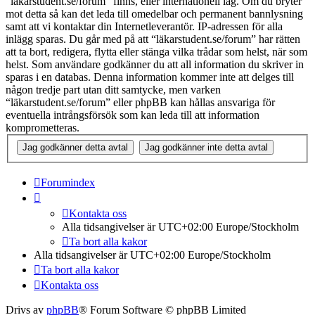
“läkarstudent.se/forum” finns, eller internationell lag. Om du bryter
mot detta så kan det leda till omedelbar och permanent bannlysning
samt att vi kontaktar din Internetleverantör. IP-adressen för alla
inlägg sparas. Du går med på att “läkarstudent.se/forum” har rätten
att ta bort, redigera, flytta eller stänga vilka trådar som helst, när som
helst. Som användare godkänner du att all information du skriver in
sparas i en databas. Denna information kommer inte att delges till
någon tredje part utan ditt samtycke, men varken
“läkarstudent.se/forum” eller phpBB kan hållas ansvariga för
eventuella intrångsförsök som kan leda till att information
komprometteras.
Forumindex
Kontakta oss
Alla tidsangivelser är UTC+02:00 Europe/Stockholm
Ta bort alla kakor
Alla tidsangivelser är UTC+02:00 Europe/Stockholm
Ta bort alla kakor
Kontakta oss
Drivs av
phpBB
® Forum Software © phpBB Limited