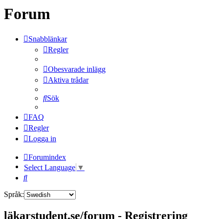
Forum
Snabblänkar
Regler
Obesvarade inlägg
Aktiva trådar
Sök
FAQ
Regler
Logga in
Forumindex
Select Language
▼
Sök
Språk:
läkarstudent.se/forum - Registrering