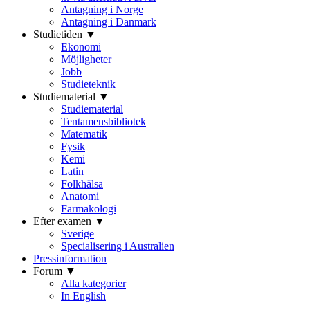
Antagning i Norge
Antagning i Danmark
Studietiden ▼
Ekonomi
Möjligheter
Jobb
Studieteknik
Studiematerial ▼
Studiematerial
Tentamensbibliotek
Matematik
Fysik
Kemi
Latin
Folkhälsa
Anatomi
Farmakologi
Efter examen ▼
Sverige
Specialisering i Australien
Pressinformation
Forum ▼
Alla kategorier
In English