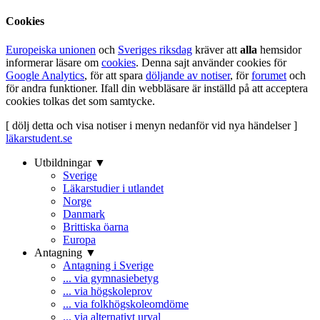
Cookies
Europeiska unionen
och
Sveriges riksdag
kräver att
alla
hemsidor
informerar läsare om
cookies
. Denna sajt använder cookies för
Google Analytics
, för att spara
döljande av notiser
, för
forumet
och
för andra funktioner. Ifall din webbläsare är inställd på att acceptera
cookies tolkas det som samtycke.
[ dölj detta och visa notiser i menyn nedanför vid nya händelser ]
läkarstudent.se
Utbildningar ▼
Sverige
Läkarstudier i utlandet
Norge
Danmark
Brittiska öarna
Europa
Antagning ▼
Antagning i Sverige
... via gymnasiebetyg
... via högskoleprov
... via folkhögskoleomdöme
... via alternativt urval