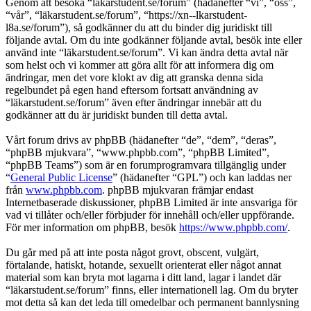
Genom att besöka “läkarstudent.se/forum” (hädanefter “vi”, “oss”,
“vår”, “läkarstudent.se/forum”, “https://xn--lkarstudent-
l8a.se/forum”), så godkänner du att du binder dig juridiskt till
följande avtal. Om du inte godkänner följande avtal, besök inte eller
använd inte “läkarstudent.se/forum”. Vi kan ändra detta avtal när
som helst och vi kommer att göra allt för att informera dig om
ändringar, men det vore klokt av dig att granska denna sida
regelbundet på egen hand eftersom fortsatt användning av
“läkarstudent.se/forum” även efter ändringar innebär att du
godkänner att du är juridiskt bunden till detta avtal.
Vårt forum drivs av phpBB (hädanefter “de”, “dem”, “deras”,
“phpBB mjukvara”, “www.phpbb.com”, “phpBB Limited”,
“phpBB Teams”) som är en forumprogramvara tillgänglig under
“
General Public License
” (hädanefter “GPL”) och kan laddas ner
från
www.phpbb.com
. phpBB mjukvaran främjar endast
Internetbaserade diskussioner, phpBB Limited är inte ansvariga för
vad vi tillåter och/eller förbjuder för innehåll och/eller uppförande.
För mer information om phpBB, besök
https://www.phpbb.com/
.
Du går med på att inte posta något grovt, obscent, vulgärt,
förtalande, hatiskt, hotande, sexuellt orienterat eller något annat
material som kan bryta mot lagarna i ditt land, lagar i landet där
“läkarstudent.se/forum” finns, eller internationell lag. Om du bryter
mot detta så kan det leda till omedelbar och permanent bannlysning