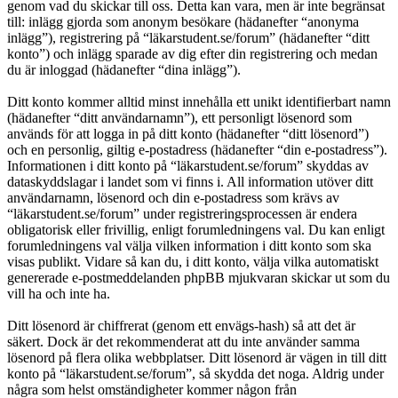
genom vad du skickar till oss. Detta kan vara, men är inte begränsat
till: inlägg gjorda som anonym besökare (hädanefter “anonyma
inlägg”), registrering på “läkarstudent.se/forum” (hädanefter “ditt
konto”) och inlägg sparade av dig efter din registrering och medan
du är inloggad (hädanefter “dina inlägg”).
Ditt konto kommer alltid minst innehålla ett unikt identifierbart namn
(hädanefter “ditt användarnamn”), ett personligt lösenord som
används för att logga in på ditt konto (hädanefter “ditt lösenord”)
och en personlig, giltig e-postadress (hädanefter “din e-postadress”).
Informationen i ditt konto på “läkarstudent.se/forum” skyddas av
dataskyddslagar i landet som vi finns i. All information utöver ditt
användarnamn, lösenord och din e-postadress som krävs av
“läkarstudent.se/forum” under registreringsprocessen är endera
obligatorisk eller frivillig, enligt forumledningens val. Du kan enligt
forumledningens val välja vilken information i ditt konto som ska
visas publikt. Vidare så kan du, i ditt konto, välja vilka automatiskt
genererade e-postmeddelanden phpBB mjukvaran skickar ut som du
vill ha och inte ha.
Ditt lösenord är chiffrerat (genom ett envägs-hash) så att det är
säkert. Dock är det rekommenderat att du inte använder samma
lösenord på flera olika webbplatser. Ditt lösenord är vägen in till ditt
konto på “läkarstudent.se/forum”, så skydda det noga. Aldrig under
några som helst omständigheter kommer någon från