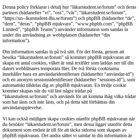
Denna policy förklarar i detalj hur “läkarstudent.se/forum” och deras
partners (hädanefter “vi”, “oss”, “vår”, “läkarstudent.se/forum”,
“https://xn--lkarstudent-l8a.se/forum”) och phpBB (hädanefter “de”,
“dem”, “deras”, “phpBB mjukvara”, “www.phpbb.com”, “phpBB
Limited”, “phpBB Teams”) använder information som samlas in
under din användning av webbplatsen (hädanefter “din
information”).
Din information samlas in på två sätt. För det första, genom att
besöka “läkarstudent.se/forum” så kommer phpBB mjukvaran att
skapa ett antal cookies, vilket är små textfiler som laddas ner till din
dators webbläsares temporära filer. De två första cookisarna
innehåller bara en användaridentifierare (hädanefter “användar-id”)
och en anonym sessionsidentifierare (hädanefter “sessions-id”), som
automatiskt tilldelas dig av phpBB mjukvaran. En tredje cookie
kommer skapas när du väl läst några trådar på
“läkarstudent.se/forum” och används för att komma ihåg vilka trådar
som har lästs och inte lästs, och på detta sätt förbättras din
användarupplevelse.
Vi kan också möjligen skapa cookies utanför phpBB mjukvaran när
du besöker “läkarstudent.se/forum”, men dessa ligger utanför detta
dokument som endast är till för att täcka sidorna som skapats av
phpBB mjukvaran. Det andra sättet vi samlar in din information är