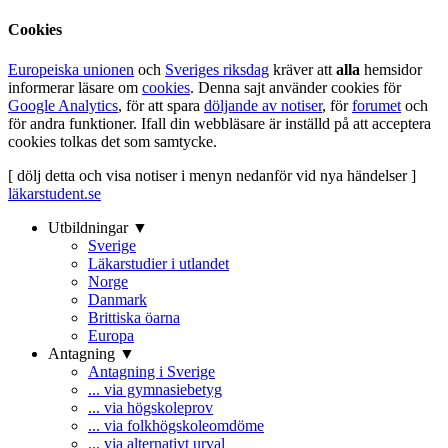
Cookies
Europeiska unionen
och
Sveriges riksdag
kräver att
alla
hemsidor
informerar läsare om
cookies
. Denna sajt använder cookies för
Google Analytics
, för att spara
döljande av notiser
, för
forumet
och
för andra funktioner. Ifall din webbläsare är inställd på att acceptera
cookies tolkas det som samtycke.
[ dölj detta och visa notiser i menyn nedanför vid nya händelser ]
läkarstudent.se
Utbildningar ▼
Sverige
Läkarstudier i utlandet
Norge
Danmark
Brittiska öarna
Europa
Antagning ▼
Antagning i Sverige
... via gymnasiebetyg
... via högskoleprov
... via folkhögskoleomdöme
... via alternativt urval