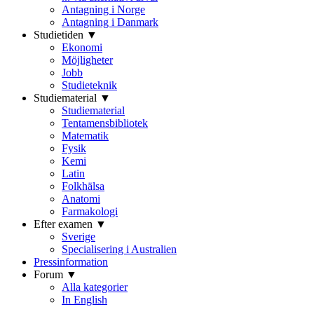
Antagning i Norge
Antagning i Danmark
Studietiden ▼
Ekonomi
Möjligheter
Jobb
Studieteknik
Studiematerial ▼
Studiematerial
Tentamensbibliotek
Matematik
Fysik
Kemi
Latin
Folkhälsa
Anatomi
Farmakologi
Efter examen ▼
Sverige
Specialisering i Australien
Pressinformation
Forum ▼
Alla kategorier
In English