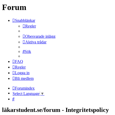
Forum
Snabblänkar
Regler
Obesvarade inlägg
Aktiva trådar
Sök
FAQ
Regler
Logga in
Bli medlem
Forumindex
Select Language
▼
Sök
läkarstudent.se/forum - Integritetspolicy