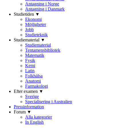
Antagning i Norge
Antagning i Danmark
Studietiden ▼
Ekonomi
Möjligheter
Jobb
Studieteknik
Studiematerial ▼
Studiematerial
Tentamensbibliotek
Matematik
Fysik
Kemi
Latin
Folkhälsa
Anatomi
Farmakologi
Efter examen ▼
Sverige
Specialisering i Australien
Pressinformation
Forum ▼
Alla kategorier
In English