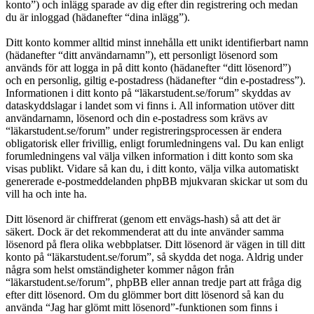
konto”) och inlägg sparade av dig efter din registrering och medan
du är inloggad (hädanefter “dina inlägg”).
Ditt konto kommer alltid minst innehålla ett unikt identifierbart namn
(hädanefter “ditt användarnamn”), ett personligt lösenord som
används för att logga in på ditt konto (hädanefter “ditt lösenord”)
och en personlig, giltig e-postadress (hädanefter “din e-postadress”).
Informationen i ditt konto på “läkarstudent.se/forum” skyddas av
dataskyddslagar i landet som vi finns i. All information utöver ditt
användarnamn, lösenord och din e-postadress som krävs av
“läkarstudent.se/forum” under registreringsprocessen är endera
obligatorisk eller frivillig, enligt forumledningens val. Du kan enligt
forumledningens val välja vilken information i ditt konto som ska
visas publikt. Vidare så kan du, i ditt konto, välja vilka automatiskt
genererade e-postmeddelanden phpBB mjukvaran skickar ut som du
vill ha och inte ha.
Ditt lösenord är chiffrerat (genom ett envägs-hash) så att det är
säkert. Dock är det rekommenderat att du inte använder samma
lösenord på flera olika webbplatser. Ditt lösenord är vägen in till ditt
konto på “läkarstudent.se/forum”, så skydda det noga. Aldrig under
några som helst omständigheter kommer någon från
“läkarstudent.se/forum”, phpBB eller annan tredje part att fråga dig
efter ditt lösenord. Om du glömmer bort ditt lösenord så kan du
använda “Jag har glömt mitt lösenord”-funktionen som finns i