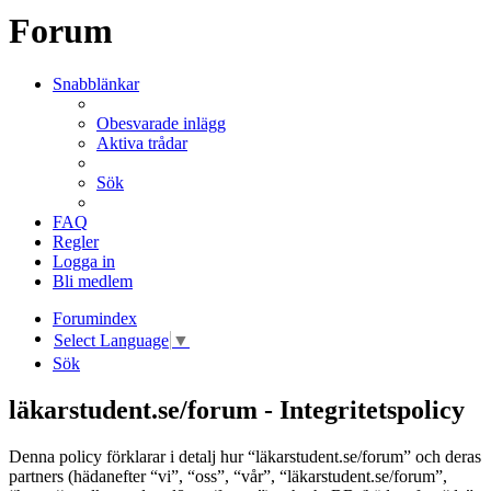
Forum
Snabblänkar
Obesvarade inlägg
Aktiva trådar
Sök
FAQ
Regler
Logga in
Bli medlem
Forumindex
Select Language
▼
Sök
läkarstudent.se/forum - Integritetspolicy
Denna policy förklarar i detalj hur “läkarstudent.se/forum” och deras
partners (hädanefter “vi”, “oss”, “vår”, “läkarstudent.se/forum”,