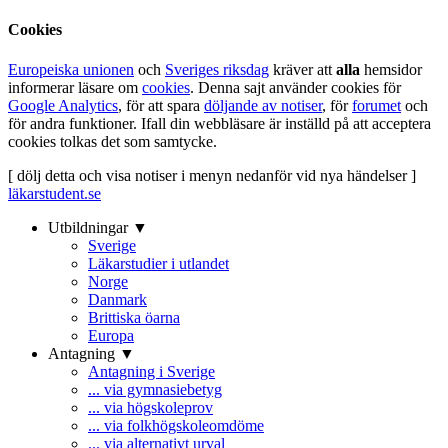
Cookies
Europeiska unionen
och
Sveriges riksdag
kräver att
alla
hemsidor
informerar läsare om
cookies
. Denna sajt använder cookies för
Google Analytics
, för att spara
döljande av notiser
, för
forumet
och
för andra funktioner. Ifall din webbläsare är inställd på att acceptera
cookies tolkas det som samtycke.
[ dölj detta och visa notiser i menyn nedanför vid nya händelser ]
läkarstudent.se
Utbildningar ▼
Sverige
Läkarstudier i utlandet
Norge
Danmark
Brittiska öarna
Europa
Antagning ▼
Antagning i Sverige
... via gymnasiebetyg
... via högskoleprov
... via folkhögskoleomdöme
... via alternativt urval