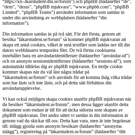
“https://xn--lkarstudent-l8a.se/forum”) och phpBB (hädanefter “de”,
“dem”, “deras”, “phpBB mjukvara”, “www.phpbb.com”, “phpBB
Limited”, “phpBB Teams”) använder information som samlas in
under din användning av webbplatsen (hädanefter “din
information”).
Din information samlas in på två sätt. För det första, genom att
besöka “läkarstudent.se/forum” så kommer phpBB mjukvaran att
skapa ett antal cookies, vilket är små textfiler som laddas ner till din
dators webbläsares temporära filer. De två första cookisarna
innehåller bara en användaridentifierare (hädanefter “användar-id”)
och en anonym sessionsidentifierare (hädanefter “sessions-id”), som
automatiskt tilldelas dig av phpBB mjukvaran. En tredje cookie
kommer skapas när du väl läst några trådar på
“läkarstudent.se/forum” och används för att komma ihåg vilka trådar
som har lästs och inte lästs, och på detta sätt förbättras din
användarupplevelse.
Vi kan också möjligen skapa cookies utanför phpBB mjukvaran när
du besöker “läkarstudent.se/forum”, men dessa ligger utanför detta
dokument som endast är till för att täcka sidorna som skapats av
phpBB mjukvaran. Det andra sättet vi samlar in din information är
genom vad du skickar till oss. Detta kan vara, men är inte begränsat
till: inlägg gjorda som anonym besökare (hädanefter “anonyma
inlägg”), registrering på “läkarstudent.se/forum” (hädanefter “ditt