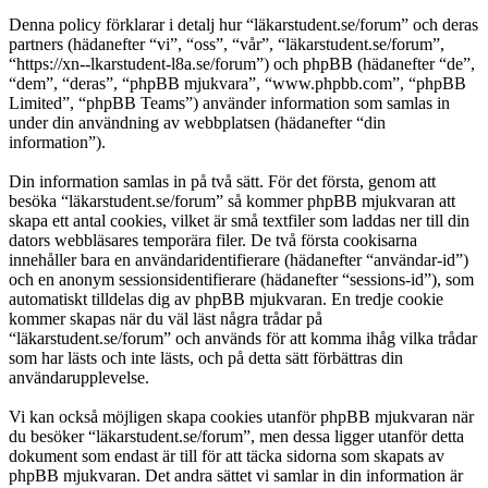
Denna policy förklarar i detalj hur “läkarstudent.se/forum” och deras
partners (hädanefter “vi”, “oss”, “vår”, “läkarstudent.se/forum”,
“https://xn--lkarstudent-l8a.se/forum”) och phpBB (hädanefter “de”,
“dem”, “deras”, “phpBB mjukvara”, “www.phpbb.com”, “phpBB
Limited”, “phpBB Teams”) använder information som samlas in
under din användning av webbplatsen (hädanefter “din
information”).
Din information samlas in på två sätt. För det första, genom att
besöka “läkarstudent.se/forum” så kommer phpBB mjukvaran att
skapa ett antal cookies, vilket är små textfiler som laddas ner till din
dators webbläsares temporära filer. De två första cookisarna
innehåller bara en användaridentifierare (hädanefter “användar-id”)
och en anonym sessionsidentifierare (hädanefter “sessions-id”), som
automatiskt tilldelas dig av phpBB mjukvaran. En tredje cookie
kommer skapas när du väl läst några trådar på
“läkarstudent.se/forum” och används för att komma ihåg vilka trådar
som har lästs och inte lästs, och på detta sätt förbättras din
användarupplevelse.
Vi kan också möjligen skapa cookies utanför phpBB mjukvaran när
du besöker “läkarstudent.se/forum”, men dessa ligger utanför detta
dokument som endast är till för att täcka sidorna som skapats av
phpBB mjukvaran. Det andra sättet vi samlar in din information är