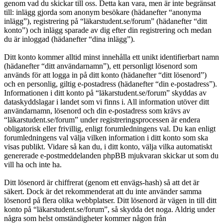
genom vad du skickar till oss. Detta kan vara, men är inte begränsat
till: inlägg gjorda som anonym besökare (hädanefter “anonyma
inlägg”), registrering på “läkarstudent.se/forum” (hädanefter “ditt
konto”) och inlägg sparade av dig efter din registrering och medan
du är inloggad (hädanefter “dina inlägg”).
Ditt konto kommer alltid minst innehålla ett unikt identifierbart namn
(hädanefter “ditt användarnamn”), ett personligt lösenord som
används för att logga in på ditt konto (hädanefter “ditt lösenord”)
och en personlig, giltig e-postadress (hädanefter “din e-postadress”).
Informationen i ditt konto på “läkarstudent.se/forum” skyddas av
dataskyddslagar i landet som vi finns i. All information utöver ditt
användarnamn, lösenord och din e-postadress som krävs av
“läkarstudent.se/forum” under registreringsprocessen är endera
obligatorisk eller frivillig, enligt forumledningens val. Du kan enligt
forumledningens val välja vilken information i ditt konto som ska
visas publikt. Vidare så kan du, i ditt konto, välja vilka automatiskt
genererade e-postmeddelanden phpBB mjukvaran skickar ut som du
vill ha och inte ha.
Ditt lösenord är chiffrerat (genom ett envägs-hash) så att det är
säkert. Dock är det rekommenderat att du inte använder samma
lösenord på flera olika webbplatser. Ditt lösenord är vägen in till ditt
konto på “läkarstudent.se/forum”, så skydda det noga. Aldrig under
några som helst omständigheter kommer någon från