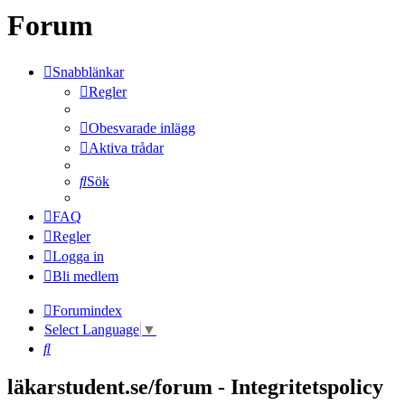
Forum
Snabblänkar
Regler
Obesvarade inlägg
Aktiva trådar
Sök
FAQ
Regler
Logga in
Bli medlem
Forumindex
Select Language
▼
Sök
läkarstudent.se/forum - Integritetspolicy