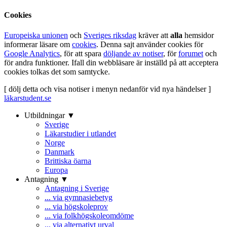
Cookies
Europeiska unionen
och
Sveriges riksdag
kräver att
alla
hemsidor
informerar läsare om
cookies
. Denna sajt använder cookies för
Google Analytics
, för att spara
döljande av notiser
, för
forumet
och
för andra funktioner. Ifall din webbläsare är inställd på att acceptera
cookies tolkas det som samtycke.
[ dölj detta och visa notiser i menyn nedanför vid nya händelser ]
läkarstudent.se
Utbildningar ▼
Sverige
Läkarstudier i utlandet
Norge
Danmark
Brittiska öarna
Europa
Antagning ▼
Antagning i Sverige
... via gymnasiebetyg
... via högskoleprov
... via folkhögskoleomdöme
... via alternativt urval