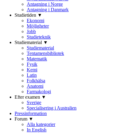
Antagning i Norge
Antagning i Danmark
Studietiden ▼
Ekonomi
Möjligheter
Jobb
Studieteknik
Studiematerial ▼
Studiematerial
Tentamensbibliotek
Matematik
Fysik
Kemi
Latin
Folkhälsa
Anatomi
Farmakologi
Efter examen ▼
Sverige
Specialisering i Australien
Pressinformation
Forum ▼
Alla kategorier
In English