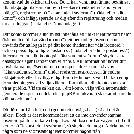
genom vad du skickar till oss. Detta kan vara, men är inte begränsat
till: inlägg gjorda som anonym besökare (hädanefter “anonyma
inlägg”), registrering på “läkarstudent.se/forum” (hädanefter “ditt
konto”) och inlägg sparade av dig efter din registrering och medan
du är inloggad (hädanefter “dina inlägg”).
Ditt konto kommer alltid minst innehålla ett unikt identifierbart namn
(hädanefter “ditt användarnamn”), ett personligt lösenord som
används för att logga in på ditt konto (hädanefter “ditt lösenord”)
och en personlig, giltig e-postadress (hädanefter “din e-postadress”).
Informationen i ditt konto på “läkarstudent.se/forum” skyddas av
dataskyddslagar i landet som vi finns i. All information utöver ditt
användarnamn, lösenord och din e-postadress som krävs av
“läkarstudent.se/forum” under registreringsprocessen är endera
obligatorisk eller frivillig, enligt forumledningens val. Du kan enligt
forumledningens val välja vilken information i ditt konto som ska
visas publikt. Vidare så kan du, i ditt konto, välja vilka automatiskt
genererade e-postmeddelanden phpBB mjukvaran skickar ut som du
vill ha och inte ha.
Ditt lösenord är chiffrerat (genom ett envägs-hash) så att det är
säkert. Dock är det rekommenderat att du inte använder samma
lösenord på flera olika webbplatser. Ditt lösenord är vägen in till ditt
konto på “läkarstudent.se/forum”, så skydda det noga. Aldrig under
några som helst omständigheter kommer någon från