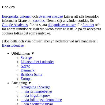
Cookies
Europeiska unionen
och
Sveriges riksdag
kräver att
alla
hemsidor
informerar läsare om
cookies
. Denna sajt använder cookies för
Google Analytics
, för att spara
döljande av notiser
, för
forumet
och
för andra funktioner. Ifall din webbläsare är inställd på att acceptera
cookies tolkas det som samtycke.
[ dölj detta och visa notiser i menyn nedanför vid nya händelser ]
läkarstudent.se
Utbildningar ▼
Sverige
Läkarstudier i utlandet
Norge
Danmark
Brittiska öarna
Europa
Antagning ▼
Antagning i Sverige
... via gymnasiebetyg
... via högskoleprov
... via folkhögskoleomdöme
... via alternativt urval