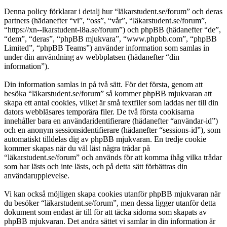
Denna policy förklarar i detalj hur “läkarstudent.se/forum” och deras
partners (hädanefter “vi”, “oss”, “vår”, “läkarstudent.se/forum”,
“https://xn--lkarstudent-l8a.se/forum”) och phpBB (hädanefter “de”,
“dem”, “deras”, “phpBB mjukvara”, “www.phpbb.com”, “phpBB
Limited”, “phpBB Teams”) använder information som samlas in
under din användning av webbplatsen (hädanefter “din
information”).
Din information samlas in på två sätt. För det första, genom att
besöka “läkarstudent.se/forum” så kommer phpBB mjukvaran att
skapa ett antal cookies, vilket är små textfiler som laddas ner till din
dators webbläsares temporära filer. De två första cookisarna
innehåller bara en användaridentifierare (hädanefter “användar-id”)
och en anonym sessionsidentifierare (hädanefter “sessions-id”), som
automatiskt tilldelas dig av phpBB mjukvaran. En tredje cookie
kommer skapas när du väl läst några trådar på
“läkarstudent.se/forum” och används för att komma ihåg vilka trådar
som har lästs och inte lästs, och på detta sätt förbättras din
användarupplevelse.
Vi kan också möjligen skapa cookies utanför phpBB mjukvaran när
du besöker “läkarstudent.se/forum”, men dessa ligger utanför detta
dokument som endast är till för att täcka sidorna som skapats av
phpBB mjukvaran. Det andra sättet vi samlar in din information är