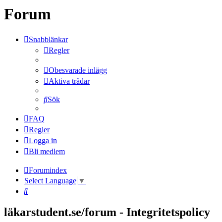
Forum
Snabblänkar
Regler
Obesvarade inlägg
Aktiva trådar
Sök
FAQ
Regler
Logga in
Bli medlem
Forumindex
Select Language
▼
Sök
läkarstudent.se/forum - Integritetspolicy