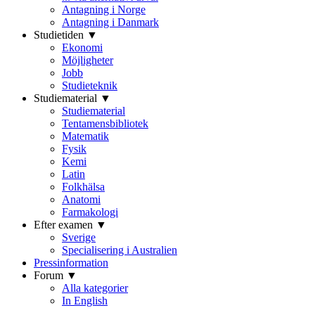
Antagning i Norge
Antagning i Danmark
Studietiden ▼
Ekonomi
Möjligheter
Jobb
Studieteknik
Studiematerial ▼
Studiematerial
Tentamensbibliotek
Matematik
Fysik
Kemi
Latin
Folkhälsa
Anatomi
Farmakologi
Efter examen ▼
Sverige
Specialisering i Australien
Pressinformation
Forum ▼
Alla kategorier
In English