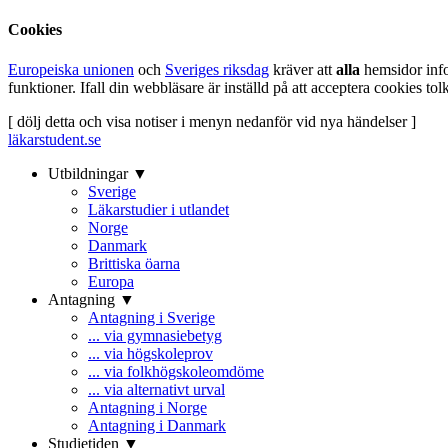
Cookies
Europeiska unionen
och
Sveriges riksdag
kräver att
alla
hemsidor inf
funktioner. Ifall din webbläsare är inställd på att acceptera cookies t
[ dölj detta och visa notiser i menyn nedanför vid nya händelser ]
läkarstudent.se
Utbildningar ▼
Sverige
Läkarstudier i utlandet
Norge
Danmark
Brittiska öarna
Europa
Antagning ▼
Antagning i Sverige
... via gymnasiebetyg
... via högskoleprov
... via folkhögskoleomdöme
... via alternativt urval
Antagning i Norge
Antagning i Danmark
Studietiden ▼