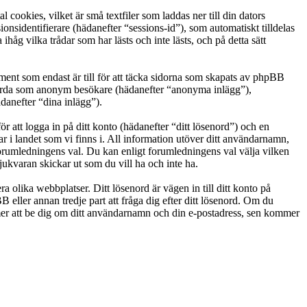
cookies, vilket är små textfiler som laddas ner till din dators
nsidentifierare (hädanefter “sessions-id”), som automatiskt tilldelas
g vilka trådar som har lästs och inte lästs, och på detta sätt
ent som endast är till för att täcka sidorna som skapats av phpBB
g gjorda som anonym besökare (hädanefter “anonyma inlägg”),
danefter “dina inlägg”).
r att logga in på ditt konto (hädanefter “ditt lösenord”) och en
r i landet som vi finns i. All information utöver ditt användarnamn,
 forumledningens val. Du kan enligt forumledningens val välja vilken
ukvaran skickar ut som du vill ha och inte ha.
a olika webbplatser. Ditt lösenord är vägen in till ditt konto på
ller annan tredje part att fråga dig efter ditt lösenord. Om du
r att be dig om ditt användarnamn och din e-postadress, sen kommer