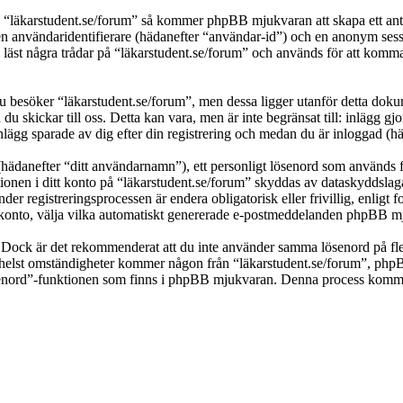
a “läkarstudent.se/forum” så kommer phpBB mjukvaran att skapa ett antal 
en användaridentifierare (hädanefter “användar-id”) och en anonym sessio
t några trådar på “läkarstudent.se/forum” och används för att komma ihå
besöker “läkarstudent.se/forum”, men dessa ligger utanför detta dokum
 du skickar till oss. Detta kan vara, men är inte begränsat till: inläg
inlägg sparade av dig efter din registrering och medan du är inloggad (hä
(hädanefter “ditt användarnamn”), ett personligt lösenord som används fö
ationen i ditt konto på “läkarstudent.se/forum” skyddas av dataskyddslaga
er registreringsprocessen är endera obligatorisk eller frivillig, enligt
itt konto, välja vilka automatiskt genererade e-postmeddelanden phpBB mj
t. Dock är det rekommenderat att du inte använder samma lösenord på fler
elst omständigheter kommer någon från “läkarstudent.se/forum”, phpBB e
ösenord”-funktionen som finns i phpBB mjukvaran. Denna process komme