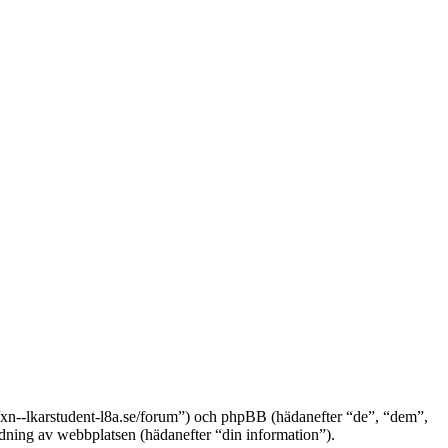
s://xn--lkarstudent-l8a.se/forum”) och phpBB (hädanefter “de”, “dem”,
ng av webbplatsen (hädanefter “din information”).