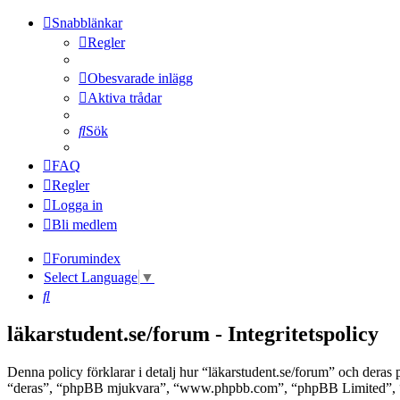
Snabblänkar
Regler
Obesvarade inlägg
Aktiva trådar
Sök
FAQ
Regler
Logga in
Bli medlem
Forumindex
Select Language
▼
Sök
läkarstudent.se/forum - Integritetspolicy
Denna policy förklarar i detalj hur “läkarstudent.se/forum” och deras 
“deras”, “phpBB mjukvara”, “www.phpbb.com”, “phpBB Limited”, “ph