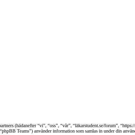
partners (hädanefter “vi”, “oss”, “vår”, “läkarstudent.se/forum”, “http
pBB Teams”) använder information som samlas in under din användni