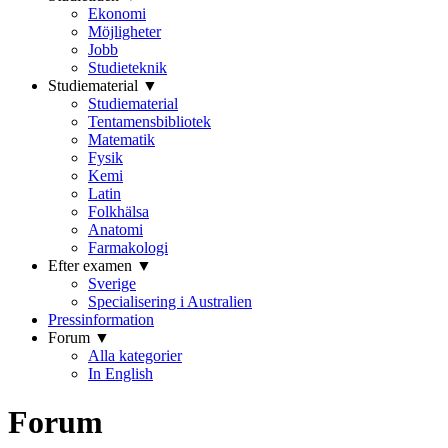
Ekonomi
Möjligheter
Jobb
Studieteknik
Studiematerial ▼
Studiematerial
Tentamensbibliotek
Matematik
Fysik
Kemi
Latin
Folkhälsa
Anatomi
Farmakologi
Efter examen ▼
Sverige
Specialisering i Australien
Pressinformation
Forum ▼
Alla kategorier
In English
Forum