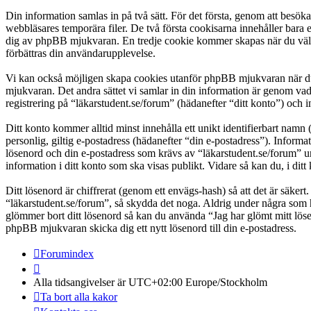
Din information samlas in på två sätt. För det första, genom att besök
webbläsares temporära filer. De två första cookisarna innehåller bara 
dig av phpBB mjukvaran. En tredje cookie kommer skapas när du väl läs
förbättras din användarupplevelse.
Vi kan också möjligen skapa cookies utanför phpBB mjukvaran när du 
mjukvaran. Det andra sättet vi samlar in din information är genom vad
registrering på “läkarstudent.se/forum” (hädanefter “ditt konto”) och 
Ditt konto kommer alltid minst innehålla ett unikt identifierbart namn 
personlig, giltig e-postadress (hädanefter “din e-postadress”). Inform
lösenord och din e-postadress som krävs av “läkarstudent.se/forum” und
information i ditt konto som ska visas publikt. Vidare så kan du, i d
Ditt lösenord är chiffrerat (genom ett envägs-hash) så att det är säker
“läkarstudent.se/forum”, så skydda det noga. Aldrig under några som h
glömmer bort ditt lösenord så kan du använda “Jag har glömt mitt l
phpBB mjukvaran skicka dig ett nytt lösenord till din e-postadress.
Forumindex
Alla tidsangivelser är UTC+02:00 Europe/Stockholm
Ta bort alla kakor