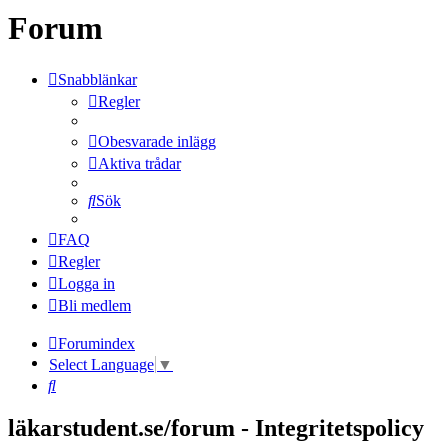
Forum
Snabblänkar
Regler
Obesvarade inlägg
Aktiva trådar
Sök
FAQ
Regler
Logga in
Bli medlem
Forumindex
Select Language
▼
Sök
läkarstudent.se/forum - Integritetspolicy