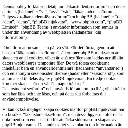
Denna policy förklarar i detalj hur “läkarstudent.se/forum” och deras
partners (hädanefter “vi”, “oss”, “vår”, “läkarstudent.se/forum”,
“https://xn--lkarstudent-l8a.se/forum”) och phpBB (hädanefter “de”,
“dem”, “deras”, “phpBB mjukvara”, “www.phpbb.com”, “phpBB
Limited”, “phpBB Teams”) använder information som samlas in
under din användning av webbplatsen (hädanefter “din
information”).
Din information samlas in på två sätt. För det första, genom att
besöka “läkarstudent.se/forum” så kommer phpBB mjukvaran att
skapa ett antal cookies, vilket är små textfiler som laddas ner till din
dators webbläsares temporära filer. De två första cookisarna
innehåller bara en användaridentifierare (hädanefter “användar-id”)
och en anonym sessionsidentifierare (hädanefter “sessions-id”), som
automatiskt tilldelas dig av phpBB mjukvaran. En tredje cookie
kommer skapas när du väl läst några trådar på
“läkarstudent.se/forum” och används för att komma ihåg vilka trådar
som har lästs och inte lästs, och på detta sätt förbättras din
användarupplevelse.
Vi kan också möjligen skapa cookies utanför phpBB mjukvaran när
du besöker “läkarstudent.se/forum”, men dessa ligger utanför detta
dokument som endast är till för att täcka sidorna som skapats av
phpBB mjukvaran. Det andra sättet vi samlar in din information är