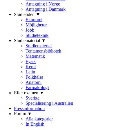
Antagning i Norge
Antagning i Danmark
Studietiden ▼
Ekonomi
Möjligheter
Jobb
Studieteknik
Studiematerial ▼
Studiematerial
Tentamensbibliotek
Matematik
Fysik
Kemi
Latin
Folkhälsa
Anatomi
Farmakologi
Efter examen ▼
Sverige
Specialisering i Australien
Pressinformation
Forum ▼
Alla kategorier
In English