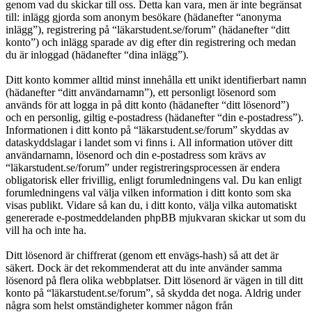
genom vad du skickar till oss. Detta kan vara, men är inte begränsat
till: inlägg gjorda som anonym besökare (hädanefter “anonyma
inlägg”), registrering på “läkarstudent.se/forum” (hädanefter “ditt
konto”) och inlägg sparade av dig efter din registrering och medan
du är inloggad (hädanefter “dina inlägg”).
Ditt konto kommer alltid minst innehålla ett unikt identifierbart namn
(hädanefter “ditt användarnamn”), ett personligt lösenord som
används för att logga in på ditt konto (hädanefter “ditt lösenord”)
och en personlig, giltig e-postadress (hädanefter “din e-postadress”).
Informationen i ditt konto på “läkarstudent.se/forum” skyddas av
dataskyddslagar i landet som vi finns i. All information utöver ditt
användarnamn, lösenord och din e-postadress som krävs av
“läkarstudent.se/forum” under registreringsprocessen är endera
obligatorisk eller frivillig, enligt forumledningens val. Du kan enligt
forumledningens val välja vilken information i ditt konto som ska
visas publikt. Vidare så kan du, i ditt konto, välja vilka automatiskt
genererade e-postmeddelanden phpBB mjukvaran skickar ut som du
vill ha och inte ha.
Ditt lösenord är chiffrerat (genom ett envägs-hash) så att det är
säkert. Dock är det rekommenderat att du inte använder samma
lösenord på flera olika webbplatser. Ditt lösenord är vägen in till ditt
konto på “läkarstudent.se/forum”, så skydda det noga. Aldrig under
några som helst omständigheter kommer någon från