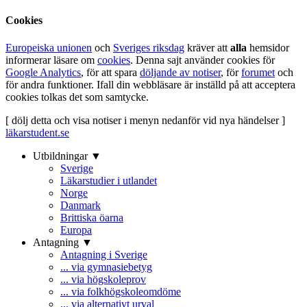
Cookies
Europeiska unionen
och
Sveriges riksdag
kräver att
alla
hemsidor
informerar läsare om
cookies
. Denna sajt använder cookies för
Google Analytics
, för att spara
döljande av notiser
, för
forumet
och
för andra funktioner. Ifall din webbläsare är inställd på att acceptera
cookies tolkas det som samtycke.
[ dölj detta och visa notiser i menyn nedanför vid nya händelser ]
läkarstudent.se
Utbildningar ▼
Sverige
Läkarstudier i utlandet
Norge
Danmark
Brittiska öarna
Europa
Antagning ▼
Antagning i Sverige
... via gymnasiebetyg
... via högskoleprov
... via folkhögskoleomdöme
... via alternativt urval