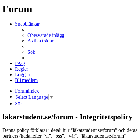
Forum
Snabblänkar
Obesvarade inlägg
Aktiva trådar
Sök
FAQ
Regler
Logga in
Bli medlem
Forumindex
Select Language
▼
Sök
läkarstudent.se/forum - Integritetspolicy
Denna policy förklarar i detalj hur “läkarstudent.se/forum” och deras
partners (hädanefter “vi”, “oss”, “vår”, “läkarstudent.se/forum”,