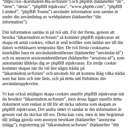
“https://xn--lkarstudent-l8a.se/forum”) och phpBB (hädanefter “de”,
“dem”, “deras”, “phpBB mjukvara”, “www.phpbb.com”, “phpBB
Limited”, “phpBB Teams”) använder information som samlas in
under din användning av webbplatsen (hädanefter “din
information”).
Din information samlas in på två sätt. För det första, genom att
besöka “läkarstudent.se/forum” så kommer phpBB mjukvaran att
skapa ett antal cookies, vilket är små textfiler som laddas ner till din
dators webbläsares temporära filer. De två första cookisarna
innehåller bara en användaridentifierare (hädanefter “användar-id”)
och en anonym sessionsidentifierare (hädanefter “sessions-id”), som
automatiskt tilldelas dig av phpBB mjukvaran. En tredje cookie
kommer skapas när du väl läst några trådar på
“läkarstudent.se/forum” och används för att komma ihåg vilka trådar
som har lästs och inte lästs, och på detta sätt förbättras din
användarupplevelse.
Vi kan också möjligen skapa cookies utanför phpBB mjukvaran när
du besöker “läkarstudent.se/forum”, men dessa ligger utanför detta
dokument som endast är till för att täcka sidorna som skapats av
phpBB mjukvaran. Det andra sättet vi samlar in din information är
genom vad du skickar till oss. Detta kan vara, men är inte begränsat
till: inlägg gjorda som anonym besökare (hädanefter “anonyma
inlägg”), registrering på “läkarstudent.se/forum” (hädanefter “ditt