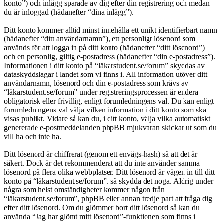
konto”) och inlägg sparade av dig efter din registrering och medan
du är inloggad (hädanefter “dina inlägg”).
Ditt konto kommer alltid minst innehålla ett unikt identifierbart namn
(hädanefter “ditt användarnamn”), ett personligt lösenord som
används för att logga in på ditt konto (hädanefter “ditt lösenord”)
och en personlig, giltig e-postadress (hädanefter “din e-postadress”).
Informationen i ditt konto på “läkarstudent.se/forum” skyddas av
dataskyddslagar i landet som vi finns i. All information utöver ditt
användarnamn, lösenord och din e-postadress som krävs av
“läkarstudent.se/forum” under registreringsprocessen är endera
obligatorisk eller frivillig, enligt forumledningens val. Du kan enligt
forumledningens val välja vilken information i ditt konto som ska
visas publikt. Vidare så kan du, i ditt konto, välja vilka automatiskt
genererade e-postmeddelanden phpBB mjukvaran skickar ut som du
vill ha och inte ha.
Ditt lösenord är chiffrerat (genom ett envägs-hash) så att det är
säkert. Dock är det rekommenderat att du inte använder samma
lösenord på flera olika webbplatser. Ditt lösenord är vägen in till ditt
konto på “läkarstudent.se/forum”, så skydda det noga. Aldrig under
några som helst omständigheter kommer någon från
“läkarstudent.se/forum”, phpBB eller annan tredje part att fråga dig
efter ditt lösenord. Om du glömmer bort ditt lösenord så kan du
använda “Jag har glömt mitt lösenord”-funktionen som finns i