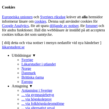
Cookies
Europeiska unionen
och
Sveriges riksdag
kräver att
alla
hemsidor
informerar läsare om
cookies
. Denna sajt använder cookies för
Google Analytics
, för att spara
döljande av notiser
, för
forumet
och
för andra funktioner. Ifall din webbläsare är inställd på att acceptera
cookies tolkas det som samtycke.
[ dölj detta och visa notiser i menyn nedanför vid nya händelser ]
läkarstudent.se
Utbildningar ▼
Sverige
Läkarstudier i utlandet
Norge
Danmark
Brittiska öarna
Europa
Antagning ▼
Antagning i Sverige
... via gymnasiebetyg
... via högskoleprov
... via folkhögskoleomdöme
... via alternativt urval