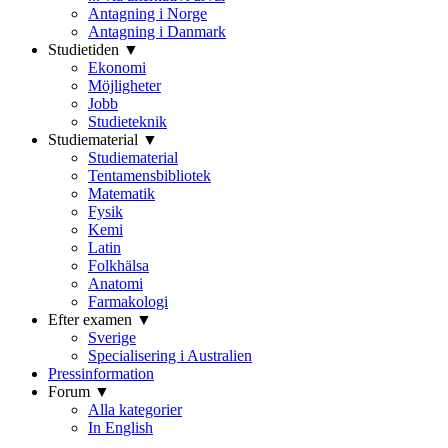
Antagning i Norge
Antagning i Danmark
Studietiden ▼
Ekonomi
Möjligheter
Jobb
Studieteknik
Studiematerial ▼
Studiematerial
Tentamensbibliotek
Matematik
Fysik
Kemi
Latin
Folkhälsa
Anatomi
Farmakologi
Efter examen ▼
Sverige
Specialisering i Australien
Pressinformation
Forum ▼
Alla kategorier
In English