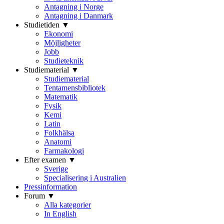
Antagning i Norge
Antagning i Danmark
Studietiden ▼
Ekonomi
Möjligheter
Jobb
Studieteknik
Studiematerial ▼
Studiematerial
Tentamensbibliotek
Matematik
Fysik
Kemi
Latin
Folkhälsa
Anatomi
Farmakologi
Efter examen ▼
Sverige
Specialisering i Australien
Pressinformation
Forum ▼
Alla kategorier
In English