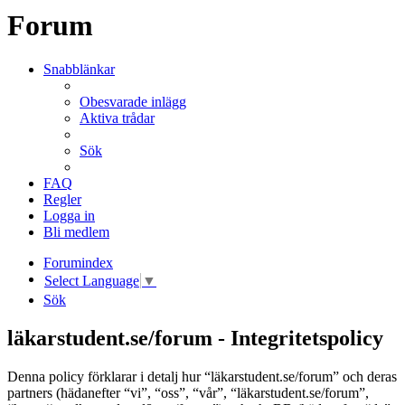
Forum
Snabblänkar
Obesvarade inlägg
Aktiva trådar
Sök
FAQ
Regler
Logga in
Bli medlem
Forumindex
Select Language
▼
Sök
läkarstudent.se/forum - Integritetspolicy
Denna policy förklarar i detalj hur “läkarstudent.se/forum” och deras
partners (hädanefter “vi”, “oss”, “vår”, “läkarstudent.se/forum”,