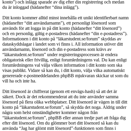
konto”) och inlägg sparade av dig efter din registrering och medan
du är inloggad (hädanefter “dina inlägg”).
Ditt konto kommer alltid minst innehålla ett unikt identifierbart namn
(hädanefter “ditt användarnamn”), ett personligt lösenord som
används för att logga in på ditt konto (hädanefter “ditt lösenord”)
och en personlig, giltig e-postadress (hädanefter “din e-postadress”).
Informationen i ditt konto på “läkarstudent.se/forum” skyddas av
dataskyddslagar i landet som vi finns i. All information utöver ditt
användarnamn, lösenord och din e-postadress som krävs av
“läkarstudent.se/forum” under registreringsprocessen är endera
obligatorisk eller frivillig, enligt forumledningens val. Du kan enligt
forumledningens val välja vilken information i ditt konto som ska
visas publikt. Vidare så kan du, i ditt konto, välja vilka automatiskt
genererade e-postmeddelanden phpBB mjukvaran skickar ut som du
vill ha och inte ha.
Ditt lösenord är chiffrerat (genom ett envägs-hash) så att det är
säkert. Dock är det rekommenderat att du inte använder samma
lösenord på flera olika webbplatser. Ditt lösenord är vägen in till ditt
konto på “läkarstudent.se/forum”, så skydda det noga. Aldrig under
några som helst omständigheter kommer någon från
“läkarstudent.se/forum”, phpBB eller annan tredje part att fråga dig
efter ditt lösenord. Om du glömmer bort ditt lösenord så kan du
använda “Jag har glömt mitt lösenord”-funktionen som finns i