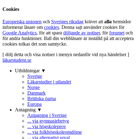
Cookies
Europeiska unionen
och
Sveriges riksdag
kräver att
alla
hemsidor
informerar läsare om
cookies
. Denna sajt använder cookies för
Google Analytics
, för att spara
döljande av notiser
, för
forumet
och
för andra funktioner. Ifall din webbläsare är inställd på att acceptera
cookies tolkas det som samtycke.
[ dölj detta och visa notiser i menyn nedanför vid nya händelser ]
läkarstudent.se
Utbildningar ▼
Sverige
Läkarstudier i utlandet
Norge
Danmark
Brittiska öarna
Europa
Antagning ▼
Antagning i Sverige
... via gymnasiebetyg
... via högskoleprov
... via folkhögskoleomdöme
... via alternativt urval