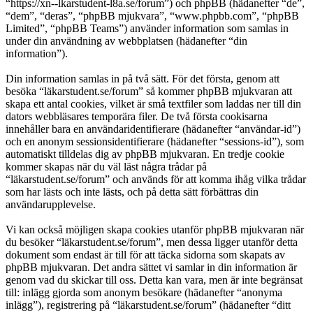
“https://xn--lkarstudent-l8a.se/forum”) och phpBB (hädanefter “de”,
“dem”, “deras”, “phpBB mjukvara”, “www.phpbb.com”, “phpBB
Limited”, “phpBB Teams”) använder information som samlas in
under din användning av webbplatsen (hädanefter “din
information”).
Din information samlas in på två sätt. För det första, genom att
besöka “läkarstudent.se/forum” så kommer phpBB mjukvaran att
skapa ett antal cookies, vilket är små textfiler som laddas ner till din
dators webbläsares temporära filer. De två första cookisarna
innehåller bara en användaridentifierare (hädanefter “användar-id”)
och en anonym sessionsidentifierare (hädanefter “sessions-id”), som
automatiskt tilldelas dig av phpBB mjukvaran. En tredje cookie
kommer skapas när du väl läst några trådar på
“läkarstudent.se/forum” och används för att komma ihåg vilka trådar
som har lästs och inte lästs, och på detta sätt förbättras din
användarupplevelse.
Vi kan också möjligen skapa cookies utanför phpBB mjukvaran när
du besöker “läkarstudent.se/forum”, men dessa ligger utanför detta
dokument som endast är till för att täcka sidorna som skapats av
phpBB mjukvaran. Det andra sättet vi samlar in din information är
genom vad du skickar till oss. Detta kan vara, men är inte begränsat
till: inlägg gjorda som anonym besökare (hädanefter “anonyma
inlägg”), registrering på “läkarstudent.se/forum” (hädanefter “ditt