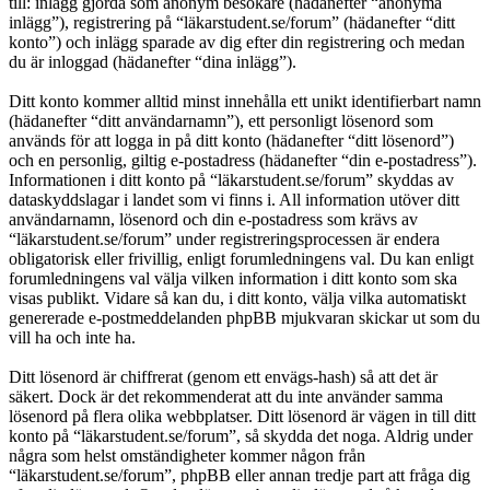
till: inlägg gjorda som anonym besökare (hädanefter “anonyma
inlägg”), registrering på “läkarstudent.se/forum” (hädanefter “ditt
konto”) och inlägg sparade av dig efter din registrering och medan
du är inloggad (hädanefter “dina inlägg”).
Ditt konto kommer alltid minst innehålla ett unikt identifierbart namn
(hädanefter “ditt användarnamn”), ett personligt lösenord som
används för att logga in på ditt konto (hädanefter “ditt lösenord”)
och en personlig, giltig e-postadress (hädanefter “din e-postadress”).
Informationen i ditt konto på “läkarstudent.se/forum” skyddas av
dataskyddslagar i landet som vi finns i. All information utöver ditt
användarnamn, lösenord och din e-postadress som krävs av
“läkarstudent.se/forum” under registreringsprocessen är endera
obligatorisk eller frivillig, enligt forumledningens val. Du kan enligt
forumledningens val välja vilken information i ditt konto som ska
visas publikt. Vidare så kan du, i ditt konto, välja vilka automatiskt
genererade e-postmeddelanden phpBB mjukvaran skickar ut som du
vill ha och inte ha.
Ditt lösenord är chiffrerat (genom ett envägs-hash) så att det är
säkert. Dock är det rekommenderat att du inte använder samma
lösenord på flera olika webbplatser. Ditt lösenord är vägen in till ditt
konto på “läkarstudent.se/forum”, så skydda det noga. Aldrig under
några som helst omständigheter kommer någon från
“läkarstudent.se/forum”, phpBB eller annan tredje part att fråga dig