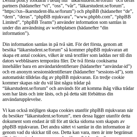
Denna policy förklarar i detalj hur “läkarstudent.se/forum” och deras
partners (hädanefter “vi”, “oss”, “vår”, “läkarstudent.se/forum”,
“https://xn--lkarstudent-l8a.se/forum”) och phpBB (hädanefter “de”,
“dem”, “deras”, “phpBB mjukvara”, “www.phpbb.com”, “phpBB
Limited”, “phpBB Teams”) använder information som samlas in
under din användning av webbplatsen (hädanefter “din
information”).
Din information samlas in på två sätt. För det första, genom att
besöka “läkarstudent.se/forum” så kommer phpBB mjukvaran att
skapa ett antal cookies, vilket är små textfiler som laddas ner till din
dators webbläsares temporära filer. De två första cookisarna
innehåller bara en användaridentifierare (hädanefter “användar-id”)
och en anonym sessionsidentifierare (hädanefter “sessions-id”), som
automatiskt tilldelas dig av phpBB mjukvaran. En tredje cookie
kommer skapas när du väl läst några trådar på
“läkarstudent.se/forum” och används för att komma ihåg vilka trådar
som har lästs och inte lästs, och på detta sätt förbättras din
användarupplevelse.
Vi kan också möjligen skapa cookies utanför phpBB mjukvaran när
du besöker “läkarstudent.se/forum”, men dessa ligger utanför detta
dokument som endast är till för att täcka sidorna som skapats av
phpBB mjukvaran. Det andra sättet vi samlar in din information är
genom vad du skickar till oss. Detta kan vara, men är inte begränsat