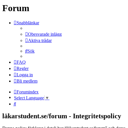
Forum
Snabblänkar
Obesvarade inlägg
Aktiva trådar
Sök
FAQ
Regler
Logga in
Bli medlem
Forumindex
Select Language
▼
Sök
läkarstudent.se/forum - Integritetspolicy