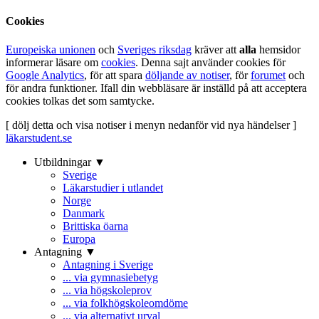
Cookies
Europeiska unionen
och
Sveriges riksdag
kräver att
alla
hemsidor
informerar läsare om
cookies
. Denna sajt använder cookies för
Google Analytics
, för att spara
döljande av notiser
, för
forumet
och
för andra funktioner. Ifall din webbläsare är inställd på att acceptera
cookies tolkas det som samtycke.
[ dölj detta och visa notiser i menyn nedanför vid nya händelser ]
läkarstudent.se
Utbildningar ▼
Sverige
Läkarstudier i utlandet
Norge
Danmark
Brittiska öarna
Europa
Antagning ▼
Antagning i Sverige
... via gymnasiebetyg
... via högskoleprov
... via folkhögskoleomdöme
... via alternativt urval