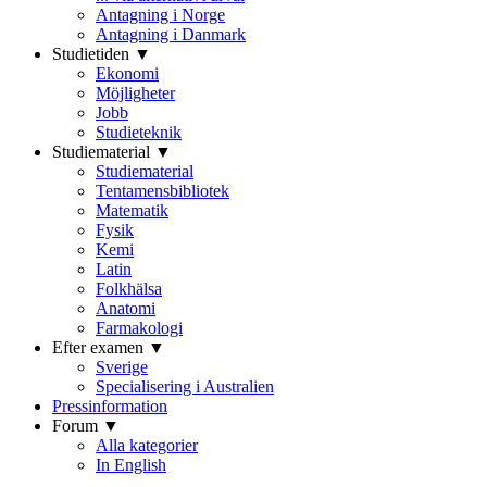
Antagning i Norge
Antagning i Danmark
Studietiden ▼
Ekonomi
Möjligheter
Jobb
Studieteknik
Studiematerial ▼
Studiematerial
Tentamensbibliotek
Matematik
Fysik
Kemi
Latin
Folkhälsa
Anatomi
Farmakologi
Efter examen ▼
Sverige
Specialisering i Australien
Pressinformation
Forum ▼
Alla kategorier
In English