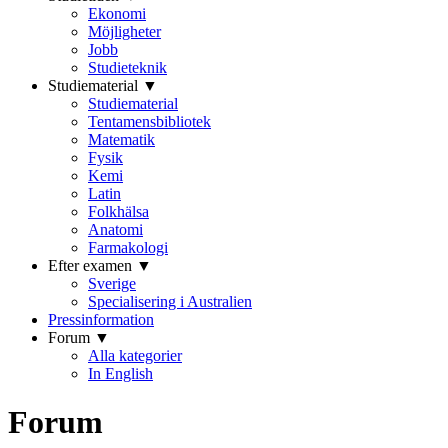
Ekonomi
Möjligheter
Jobb
Studieteknik
Studiematerial ▼
Studiematerial
Tentamensbibliotek
Matematik
Fysik
Kemi
Latin
Folkhälsa
Anatomi
Farmakologi
Efter examen ▼
Sverige
Specialisering i Australien
Pressinformation
Forum ▼
Alla kategorier
In English
Forum