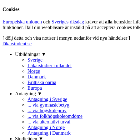
Cookies
Europeiska unionen
och
Sveriges riksdag
kräver att
alla
hemsidor inf
funktioner. Ifall din webbläsare är inställd på att acceptera cookies t
[ dölj detta och visa notiser i menyn nedanför vid nya händelser ]
läkarstudent.se
Utbildningar ▼
Sverige
Läkarstudier i utlandet
Norge
Danmark
Brittiska öarna
Europa
Antagning ▼
Antagning i Sverige
... via gymnasiebetyg
... via högskoleprov
... via folkhögskoleomdöme
... via alternativt urval
Antagning i Norge
Antagning i Danmark
Studietiden ▼