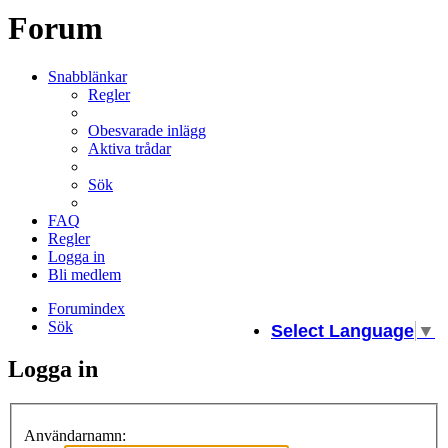
Forum
Snabblänkar
Regler
Obesvarade inlägg
Aktiva trådar
Sök
FAQ
Regler
Logga in
Bli medlem
Forumindex
Sök
Select Language
▼
Logga in
Användarnamn: