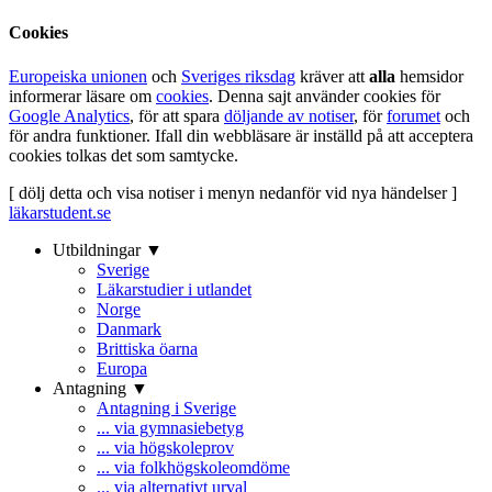
Cookies
Europeiska unionen
och
Sveriges riksdag
kräver att
alla
hemsidor
informerar läsare om
cookies
. Denna sajt använder cookies för
Google Analytics
, för att spara
döljande av notiser
, för
forumet
och
för andra funktioner. Ifall din webbläsare är inställd på att acceptera
cookies tolkas det som samtycke.
[ dölj detta och visa notiser i menyn nedanför vid nya händelser ]
läkarstudent.se
Utbildningar ▼
Sverige
Läkarstudier i utlandet
Norge
Danmark
Brittiska öarna
Europa
Antagning ▼
Antagning i Sverige
... via gymnasiebetyg
... via högskoleprov
... via folkhögskoleomdöme
... via alternativt urval