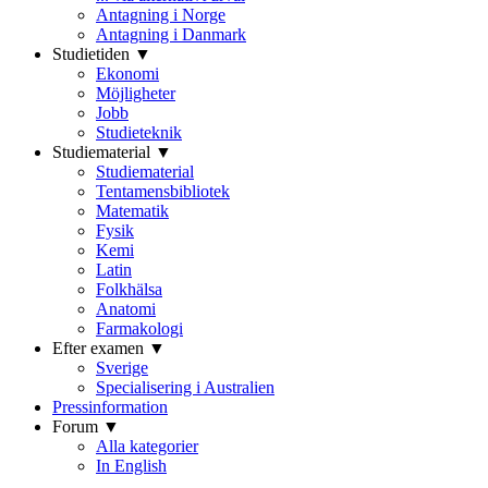
Antagning i Norge
Antagning i Danmark
Studietiden ▼
Ekonomi
Möjligheter
Jobb
Studieteknik
Studiematerial ▼
Studiematerial
Tentamensbibliotek
Matematik
Fysik
Kemi
Latin
Folkhälsa
Anatomi
Farmakologi
Efter examen ▼
Sverige
Specialisering i Australien
Pressinformation
Forum ▼
Alla kategorier
In English