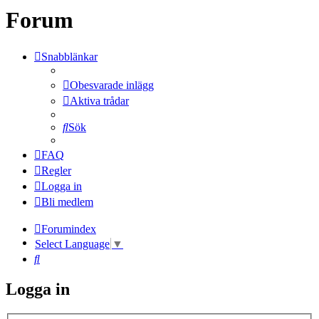
Forum
Snabblänkar
Obesvarade inlägg
Aktiva trådar
Sök
FAQ
Regler
Logga in
Bli medlem
Forumindex
Select Language
▼
Sök
Logga in