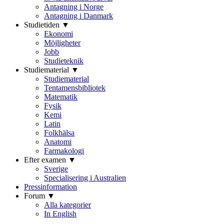
Antagning i Norge
Antagning i Danmark
Studietiden ▼
Ekonomi
Möjligheter
Jobb
Studieteknik
Studiematerial ▼
Studiematerial
Tentamensbibliotek
Matematik
Fysik
Kemi
Latin
Folkhälsa
Anatomi
Farmakologi
Efter examen ▼
Sverige
Specialisering i Australien
Pressinformation
Forum ▼
Alla kategorier
In English