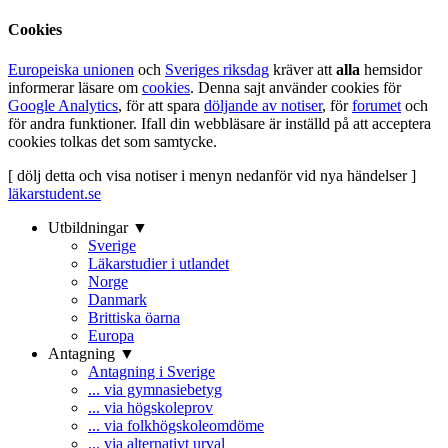
Cookies
Europeiska unionen
och
Sveriges riksdag
kräver att
alla
hemsidor
informerar läsare om
cookies
. Denna sajt använder cookies för
Google Analytics
, för att spara
döljande av notiser
, för
forumet
och
för andra funktioner. Ifall din webbläsare är inställd på att acceptera
cookies tolkas det som samtycke.
[ dölj detta och visa notiser i menyn nedanför vid nya händelser ]
läkarstudent.se
Utbildningar ▼
Sverige
Läkarstudier i utlandet
Norge
Danmark
Brittiska öarna
Europa
Antagning ▼
Antagning i Sverige
... via gymnasiebetyg
... via högskoleprov
... via folkhögskoleomdöme
... via alternativt urval